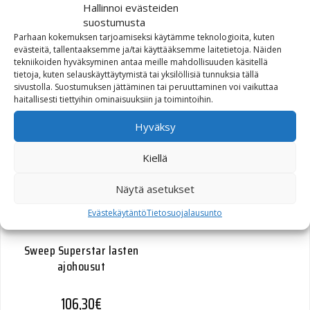
Hallinnoi evästeiden
suostumusta
Parhaan kokemuksen tarjoamiseksi käytämme teknologioita, kuten
evästeitä, tallentaaksemme ja/tai käyttääksemme laitetietoja. Näiden
tekniikoiden hyväksyminen antaa meille mahdollisuuden käsitellä
tietoja, kuten selauskäyttäytymistä tai yksilöllisiä tunnuksia tällä
sivustolla. Suostumuksen jättäminen tai peruuttaminen voi vaikuttaa
haitallisesti tiettyihin ominaisuuksiin ja toimintoihin.
Hyväksy
Kiellä
Näytä asetukset
Evästekäytäntö
Tietosuojalausunto
Sweep Superstar lasten
ajohousut
106,30
€