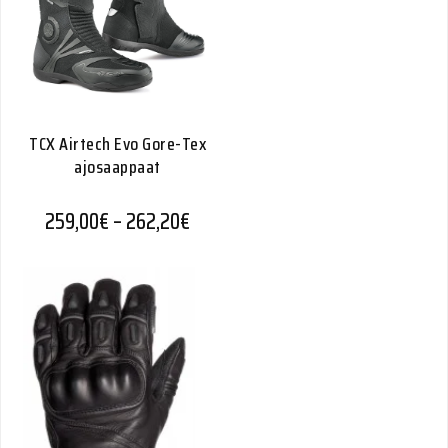
TCX Airtech Evo Gore-Tex
ajosaappaat
Hintaluokka: 259,00€ - 262,20€
259,00
€
–
262,20
€