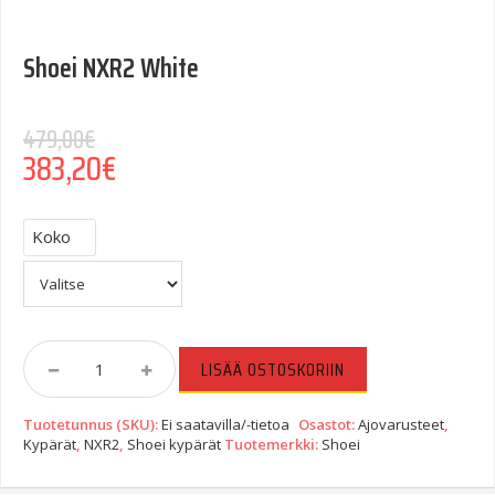
Shoei NXR2 White
479,00
€
383,20
€
Koko
Shoei
LISÄÄ OSTOSKORIIN
NXR2
White
Tuotetunnus (SKU):
Ei saatavilla/-tietoa
Osastot:
Ajovarusteet
,
Quantity
Kypärät
,
NXR2
,
Shoei kypärät
Tuotemerkki:
Shoei