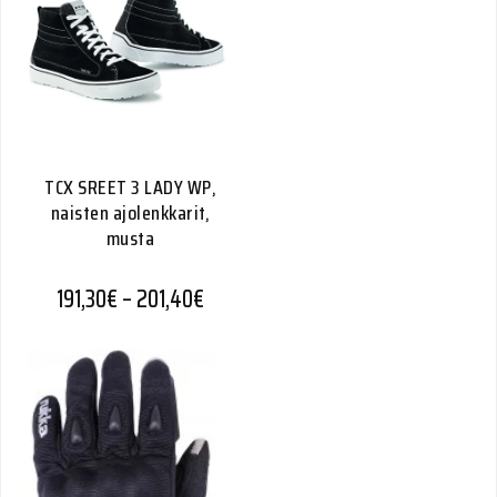
TCX SREET 3 LADY WP,
naisten ajolenkkarit,
musta
Hintaluokka: 191,30€ - 201,40€
191,30
€
–
201,40
€