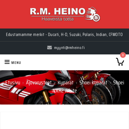
Myynti Ma-Pe 10-18, La 10-14, Huolto Ma-Pe 9-17
Edustamamme merkit - Ducati, H-D, Suzuki, Polaris, Indian, CFMOTO
myynti@rmheino.fi
0
MENU
Etusivu
Ajovarusteet
Kypärät
Shoei kypärät
Shoei
›
›
›
›
NXR2 White