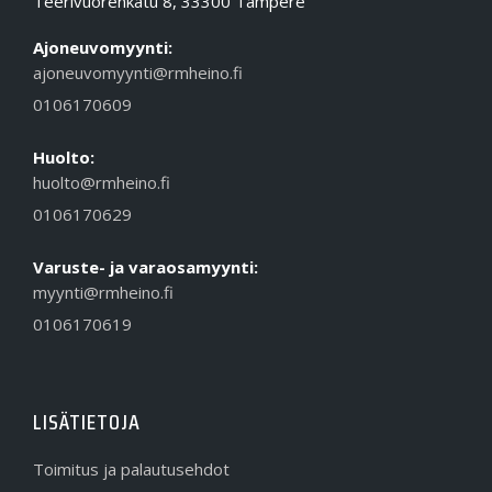
Teerivuorenkatu 8, 33300 Tampere
Ajoneuvomyynti:
ajoneuvomyynti@rmheino.fi
0106170609
Huolto:
huolto@rmheino.fi
0106170629
Varuste- ja varaosamyynti:
myynti@rmheino.fi
0106170619
LISÄTIETOJA
Toimitus ja palautusehdot