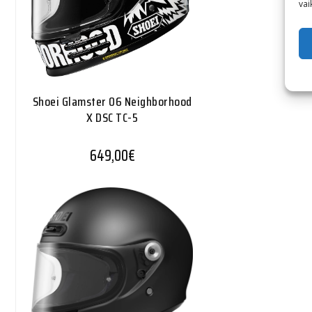
vai
Shoei Glamster 06 Neighborhood
X DSC TC-5
649,00
€