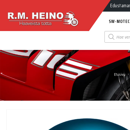
Myynti Ma-
Edustamamm
SW-MOTEC
Products
search
›
Etusivu