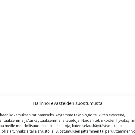
Hallinnoi evästeiden suostumusta
haan kokemuksen tarjoamiseksi käytämme teknologioita, kuten evästeitä,
lentaaksemme ja/tai käyttääksemme laitetietoja. Näiden tekniikoiden hyväksymi
aa meille mahdollisuuden käsitellä tietoja, kuten selauskäyttäytymistä tai
ilöllisiä tunnuksia tällä sivustolla. Suostumuksen jättäminen tai peruuttaminen vo