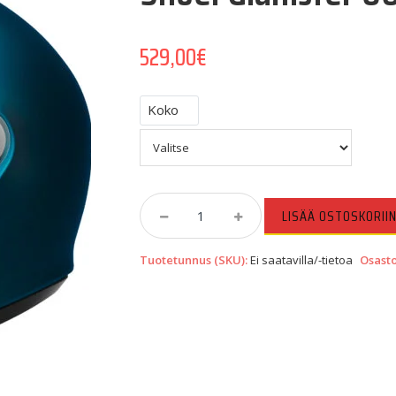
529,00
€
Koko
Shoei
LISÄÄ OSTOSKORII
Glamster
06
Tuotetunnus (SKU):
Ei saatavilla/-tietoa
Osast
Laguna
Blue
Quantity