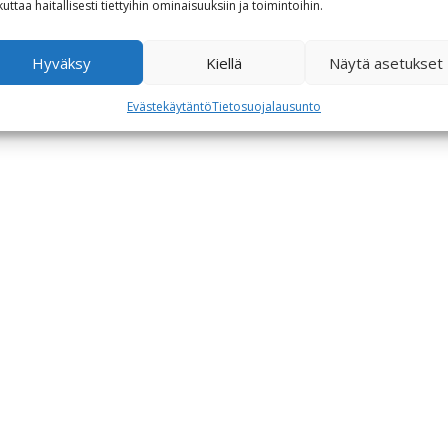
kuttaa haitallisesti tiettyihin ominaisuuksiin ja toimintoihin.
Hyväksy
Kiellä
Näytä asetukset
Evästekäytäntö
Tietosuojalausunto