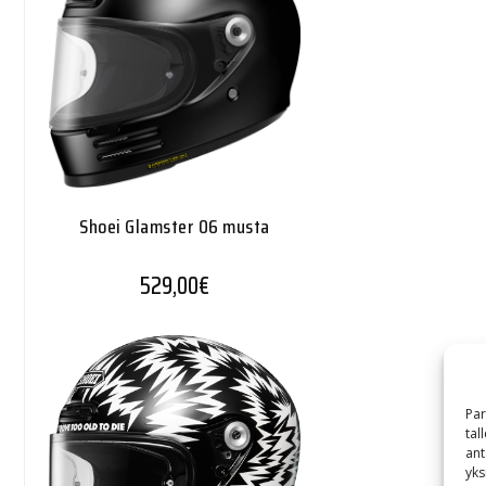
Shoei Glamster 06 musta
529,00
€
Par
tal
ant
yks