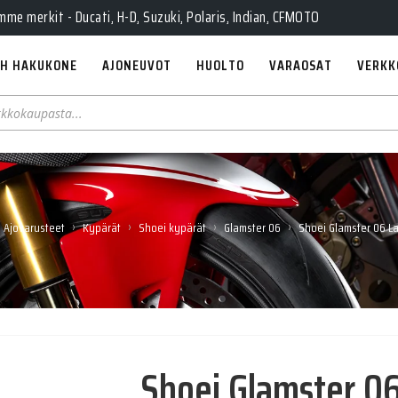
Pe 10-18, La 10-14, Huolto Ma-Pe 9-17
e merkit - Ducati, H-D, Suzuki, Polaris, Indian, CFMOTO
H HAKUKONE
AJONEUVOT
HUOLTO
VARAOSAT
VERKK
›
›
›
›
Ajovarusteet
Kypärät
Shoei kypärät
Glamster 06
Shoei Glamster 06 L
Shoei Glamster 0