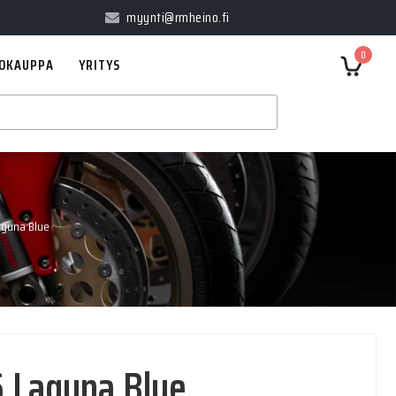
myynti@rmheino.fi
0
OKAUPPA
YRITYS
aguna Blue
6 Laguna Blue