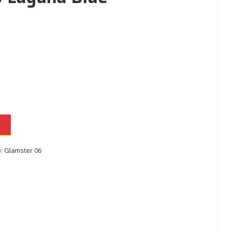
N
o:
Glamster 06