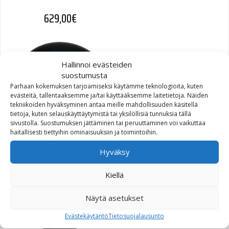
629,00
€
Hallinnoi evästeiden
suostumusta
Parhaan kokemuksen tarjoamiseksi käytämme teknologioita, kuten
evästeitä, tallentaaksemme ja/tai käyttääksemme laitetietoja. Näiden
tekniikoiden hyväksyminen antaa meille mahdollisuuden käsitellä
tietoja, kuten selauskäyttäytymistä tai yksilöllisiä tunnuksia tällä
sivustolla. Suostumuksen jättäminen tai peruuttaminen voi vaikuttaa
haitallisesti tiettyihin ominaisuuksiin ja toimintoihin.
Hyväksy
Shoei Glamster 06 Abiding
TC-1
Kiellä
Näytä asetukset
629,00
€
Evästekäytäntö
Tietosuojalausunto