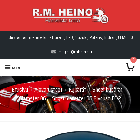
Edustamamme merkit - Ducati, H-D, Suzuki, Polaris, Indian, CFMOTO
myynti@rmheino.fi
0
MENU
Etusivu
Ajovarusteet
Kypärät
Shoei kypärät
›
›
›
›
Glamster 06
Shoei Glamster 06 Bivouac TC-2
›