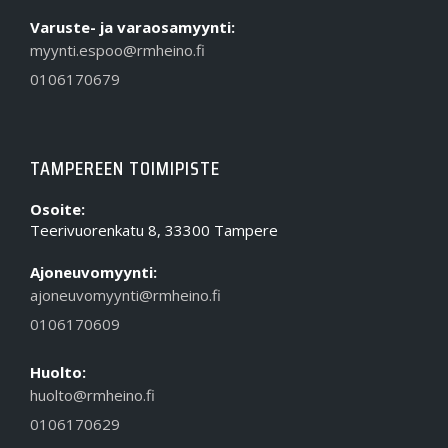
Varuste- ja varaosamyynti:
myynti.espoo@rmheino.fi
0106170679
TAMPEREEN TOIMIPISTE
Osoite:
Teerivuorenkatu 8, 33300 Tampere
Ajoneuvomyynti:
ajoneuvomyynti@rmheino.fi
0106170609
Huolto:
huolto@rmheino.fi
0106170629