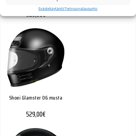
Evästekäytäntö
Tietosuojalausunto
629,00
€
Shoei Glamster 06 musta
529,00
€