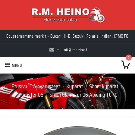
Edustamamme merkit - Ducati, H-D, Suzuki, Polaris, Indian, CFMOTO
myynti@rmheino.fi
0
MENU
Etusivu
Ajovarusteet
Kypärät
Shoei kypärät
›
›
›
›
Glamster 06
Shoei Glamster 06 Abiding TC-10
›