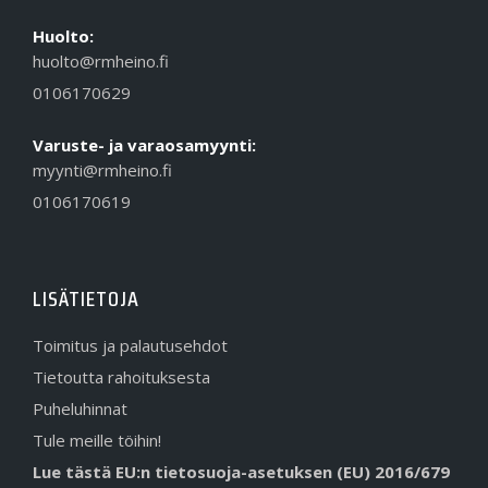
Huolto:
huolto@rmheino.fi
0106170629
Varuste- ja varaosamyynti:
myynti@rmheino.fi
0106170619
LISÄTIETOJA
Toimitus ja palautusehdot
Tietoutta rahoituksesta
Puheluhinnat
Tule meille töihin!
Lue tästä EU:n tietosuoja-asetuksen (EU) 2016/679