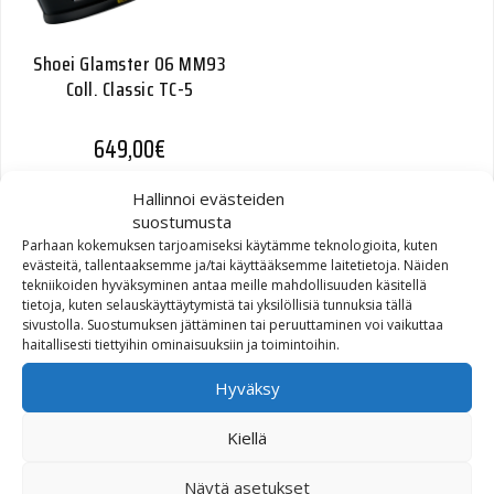
Shoei Glamster 06 MM93
Coll. Classic TC-5
649,00
€
Hallinnoi evästeiden
suostumusta
Parhaan kokemuksen tarjoamiseksi käytämme teknologioita, kuten
evästeitä, tallentaaksemme ja/tai käyttääksemme laitetietoja. Näiden
tekniikoiden hyväksyminen antaa meille mahdollisuuden käsitellä
tietoja, kuten selauskäyttäytymistä tai yksilöllisiä tunnuksia tällä
sivustolla. Suostumuksen jättäminen tai peruuttaminen voi vaikuttaa
haitallisesti tiettyihin ominaisuuksiin ja toimintoihin.
Hyväksy
Kiellä
Shoei Glamster 06 Abiding
TC-1
Näytä asetukset