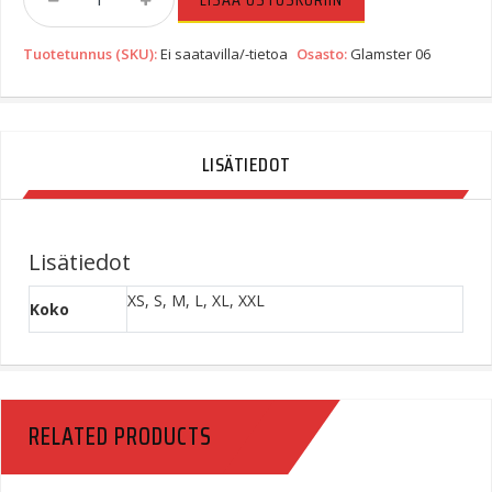
Glamster
06
Tuotetunnus (SKU):
Ei saatavilla/-tietoa
Osasto:
Glamster 06
Abiding
TC-
10
Quantity
LISÄTIEDOT
Lisätiedot
XS, S, M, L, XL, XXL
Koko
RELATED PRODUCTS