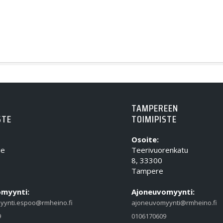
TAMPEREEN
STE
TOIMIPISTE
Osoite:
ie
Teerivuorenkatu
8, 33300
Tampere
myynti:
Ajoneuvomyynti:
yynti.espoo@rmheino.fi
ajoneuvomyynti@rmheino.fi
9
0106170609