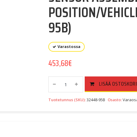
POSITION/VEHICL
95B)
Varastossa
453,68
€
SENSOR
LISÄÄ OSTOSKORI
ASSEMBLY
CAM
Tuotetunnus (SKU):
32448-95B
Osasto:
Varaosa
POSITION/VEHICLE
ATTITUDE
(32448-
95B)
Quantity