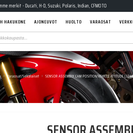
Pe 10-18, La 10-14, Huolto Ma-Pe 9-17
e merkit - Ducati, H-D, Suzuki, Polaris, Indian, CFMOTO
H HAKUKONE
AJONEUVOT
HUOLTO
VARAOSAT
VERKK
›
›
u
Varaosat/Sekalaiset
SENSOR ASSEMBLY CAM POSITION/VEHICLE ATTITUDE (324
SENSOR ASSEMB