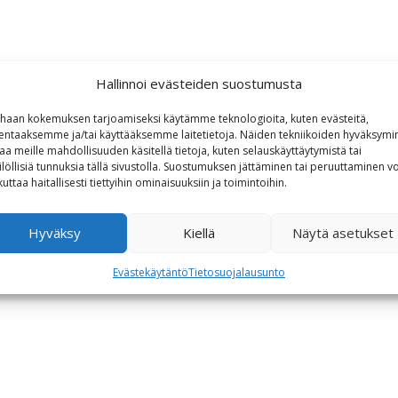
Hallinnoi evästeiden suostumusta
haan kokemuksen tarjoamiseksi käytämme teknologioita, kuten evästeitä,
lentaaksemme ja/tai käyttääksemme laitetietoja. Näiden tekniikoiden hyväksymi
aa meille mahdollisuuden käsitellä tietoja, kuten selauskäyttäytymistä tai
ilöllisiä tunnuksia tällä sivustolla. Suostumuksen jättäminen tai peruuttaminen vo
kuttaa haitallisesti tiettyihin ominaisuuksiin ja toimintoihin.
Hyväksy
Kiellä
Näytä asetukset
Evästekäytäntö
Tietosuojalausunto