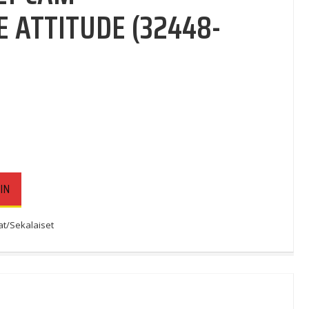
E ATTITUDE (32448-
IN
t/Sekalaiset