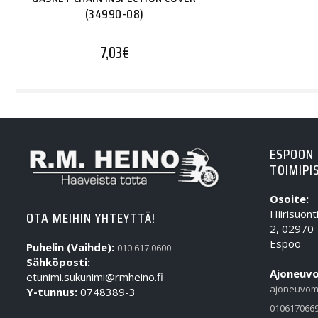
(34990-08)
7,03
€
ESPOON
TOIMIPI
Osoite:
Hiirisuont
OTA MEIHIN YHTEYTTÄ!
2, 02970
Espoo
Puhelin (Vaihde):
010 617 0600
Sähköposti:
Ajoneuvo
etunimi.sukunimi@rmheino.fi
ajoneuvom
Y-tunnus:
0748389-3
010617066