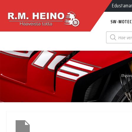
Myynti Ma-
Edustamamm
SW-MOTEC
Products
search
Etusiv