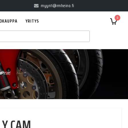
myynti@rmheino.fi
0
OKAUPPA
YRITYS
48-95B)
LY CAM