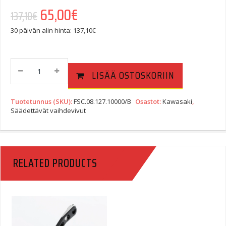
Alkuperäinen hinta oli: 137,10€.
65,00
€
Nykyinen hinta on: 65,00€.
137,10
€
30 päivän alin hinta:
137,10
€
Säädettävä
LISÄÄ OSTOSKORIIN
Vaihdevipu,
Kawasaki
Versys
Tuotetunnus (SKU):
FSC.08.127.10000/B
Osastot:
Kawasaki
,
1000
Säädettävät vaihdevivut
Quantity
RELATED PRODUCTS