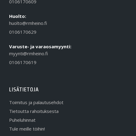
0106170609
Huolto:
huolto@rmheino.fi
0106170629
Varuste- ja varaosamyynti:
myynti@rmheino.fi
0106170619
LISÄTIETOJA
Toimitus ja palautusehdot
Tietoutta rahoituksesta
Puheluhinnat
Tule meille töihin!