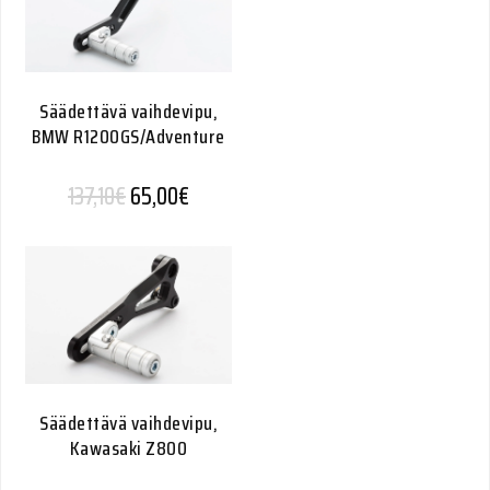
Säädettävä vaihdevipu,
BMW R1200GS/Adventure
Alkuperäinen hinta oli: 137,10€.
Nykyinen hinta on: 65,00€.
137,10
€
65,00
€
Säädettävä vaihdevipu,
Kawasaki Z800