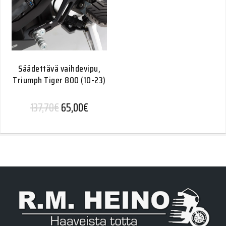
Säädettävä vaihdevipu,
Triumph Tiger 800 (10-23)
Alkuperäinen hinta oli: 137,70€.
Nykyinen hinta on: 65,00€.
137,70
€
65,00
€