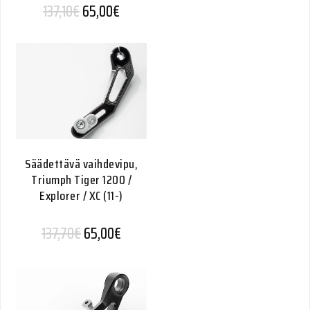
Alkuperäinen hinta oli: 137,10€.
Nykyinen hinta on: 65,00€.
137,10
€
65,00
€
Säädettävä vaihdevipu,
Triumph Tiger 1200 /
Explorer / XC (11-)
Alkuperäinen hinta oli: 137,70€.
Nykyinen hinta on: 65,00€.
137,70
€
65,00
€