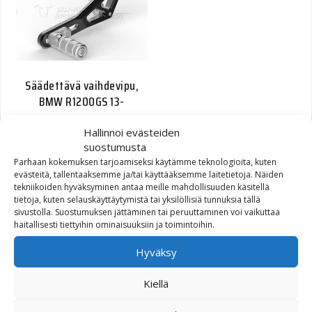
Säädettävä vaihdevipu,
BMW R1200GS 13-
Hallinnoi evästeiden
Alkuperäinen hinta oli: 136,70€.
Nykyinen hinta on: 65,00€.
136,70
€
65,00
€
suostumusta
Parhaan kokemuksen tarjoamiseksi käytämme teknologioita, kuten
evästeitä, tallentaaksemme ja/tai käyttääksemme laitetietoja. Näiden
tekniikoiden hyväksyminen antaa meille mahdollisuuden käsitellä
tietoja, kuten selauskäyttäytymistä tai yksilöllisiä tunnuksia tällä
sivustolla. Suostumuksen jättäminen tai peruuttaminen voi vaikuttaa
haitallisesti tiettyihin ominaisuuksiin ja toimintoihin.
Hyväksy
Kiellä
Säädettävä vaihdevipu,