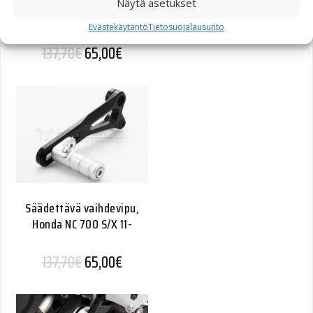
Näytä asetukset
Suzuki DL650 11-
Evästekäytäntö
Tietosuojalausunto
Alkuperäinen hinta oli: 137,70€.
Nykyinen hinta on: 65,00€.
137,70
€
65,00
€
Säädettävä vaihdevipu,
Honda NC 700 S/X 11-
Alkuperäinen hinta oli: 137,70€.
Nykyinen hinta on: 65,00€.
137,70
€
65,00
€