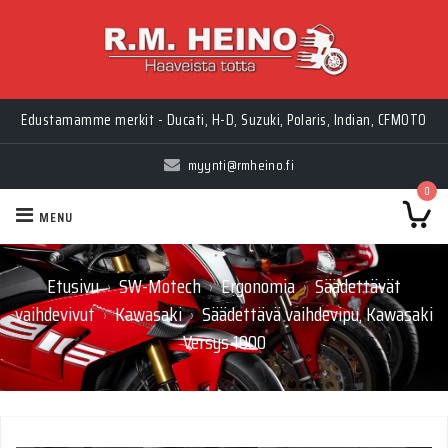
Edustamamme merkit - Ducati, H-D, Suzuki, Polaris, Indian, CFMOTO
myynti@rmheino.fi
0
MENU
Etusivu
SW-Motech
Ergonomia
Säädettävät
›
›
›
vaihdevivut
Kawasaki
Säädettävä vaihdevipu, Kawasaki
›
›
Versys 1000