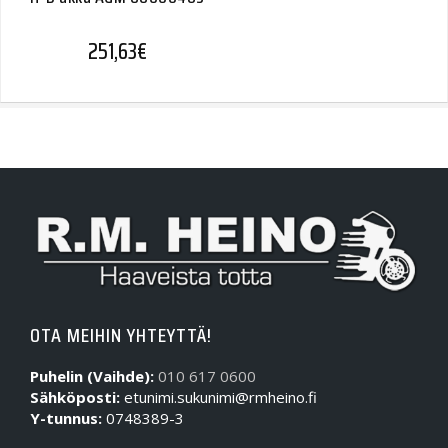
251,63
€
OTA MEIHIN YHTEYTTÄ!
Puhelin (Vaihde):
010 617 0600
Sähköposti:
etunimi.sukunimi@rmheino.fi
Y-tunnus:
0748389-3