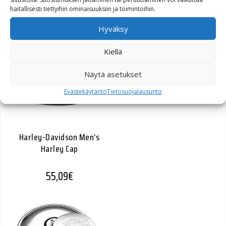
851,39
€
haitallisesti tiettyihin ominaisuuksiin ja toimintoihin.
Hyväksy
Kiellä
Näytä asetukset
Evästekäytäntö
Tietosuojalausunto
Harley-Davidson Men’s
Harley Cap
55,09
€