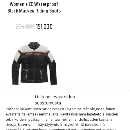
Women’s CE Waterproof
Black Mackey Riding Boots
Alkuperäinen hinta oli: 234,80€.
Nykyinen hinta on: 151,00€.
234,80
€
151,00
€
Hallinnoi evästeiden
Harley-Davidson Women’s
suostumusta
H-D Triple Vent Miss
Parhaan kokemuksen tarjoamiseksi käytämme teknologioita, kuten
Enthusiast II Leather
evästeitä, tallentaaksemme ja/tai käyttääksemme laitetietoja. Näiden
Jacket
tekniikoiden hyväksyminen antaa meille mahdollisuuden käsitellä
tietoja, kuten selauskäyttäytymistä tai yksilöllisiä tunnuksia tällä
sivustolla. Suostumuksen jättäminen tai peruuttaminen voi vaikuttaa