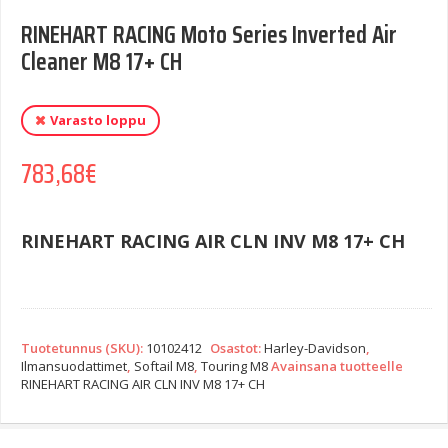
RINEHART RACING Moto Series Inverted Air
Cleaner M8 17+ CH
Varasto loppu
783,68
€
RINEHART RACING AIR CLN INV M8 17+ CH
Tuotetunnus (SKU):
10102412
Osastot:
Harley-Davidson
,
Ilmansuodattimet
,
Softail M8
,
Touring M8
Avainsana tuotteelle
RINEHART RACING AIR CLN INV M8 17+ CH