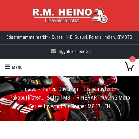
Edustamamme merkit - Ducati, H-D, Suzuki, Polaris, Indian, CFMOTO
myynti@rmheino.fi
0
MENU
Etusivu
Harley-Davidson
Lisävarusteet
›
›
›
Pakoputkistot
Softail M8
RINEHART RACING Moto
›
›
Series Inverted Air Cleaner M8 17+ CH