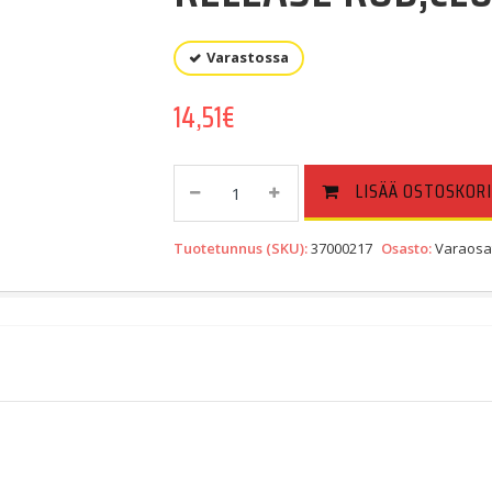
Varastossa
14,51
€
RELEASE
LISÄÄ OSTOSKORI
ROD,CLUTCH
(37000217)
Tuotetunnus (SKU):
37000217
Osasto:
Varaosa
Quantity