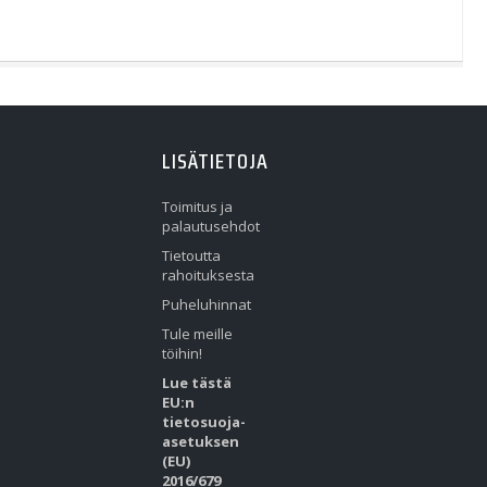
LISÄTIETOJA
Toimitus ja
palautusehdot
Tietoutta
rahoituksesta
Puheluhinnat
Tule meille
töihin!
Lue tästä
EU:n
tietosuoja-
asetuksen
(EU)
2016/679