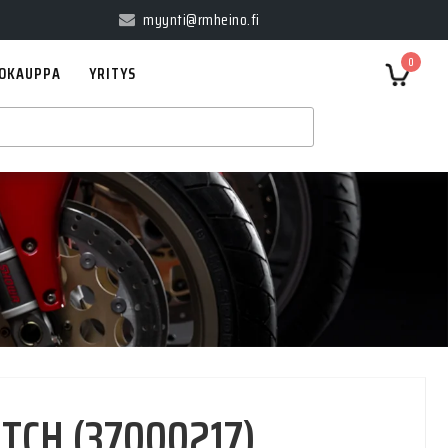
myynti@rmheino.fi
0
OKAUPPA
YRITYS
TCH (37000217)