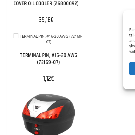
COVER OIL COOLER (26800092)
39,16
€
Par
tal
ant
yks
vai
TERMINAL PIN, #16-20 AWG
(72169-07)
1,12
€