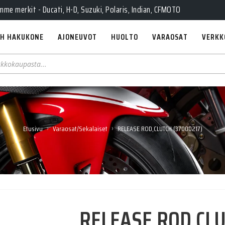
e merkit - Ducati, H-D, Suzuki, Polaris, Indian, CFMOTO
H HAKUKONE
AJONEUVOT
HUOLTO
VARAOSAT
VERKK
›
›
Etusivu
Varaosat/Sekalaiset
RELEASE ROD,CLUTCH (37000217)
RELEASE ROD,CLU