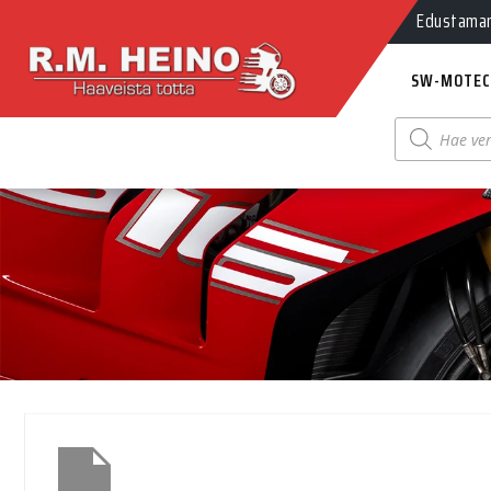
Edustamamm
SW-MOTEC
Products
search