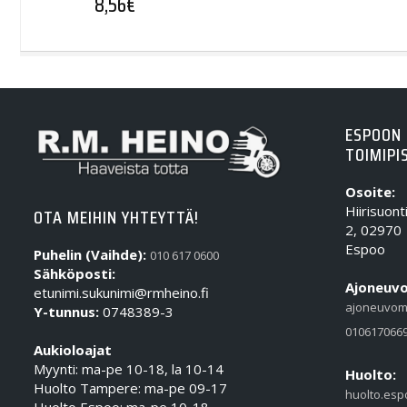
8,56
€
ESPOON
TOIMIPI
Osoite:
Hiirisuont
OTA MEIHIN YHTEYTTÄ!
2, 02970
Espoo
Puhelin (Vaihde):
010 617 0600
Sähköposti:
Ajoneuvo
etunimi.sukunimi@rmheino.fi
ajoneuvom
Y-tunnus:
0748389-3
010617066
Aukioloajat
Myynti: ma-pe 10-18, la 10-14
Huolto:
Huolto Tampere: ma-pe 09-17
huolto.esp
Huolto Espoo: ma-pe 10-18