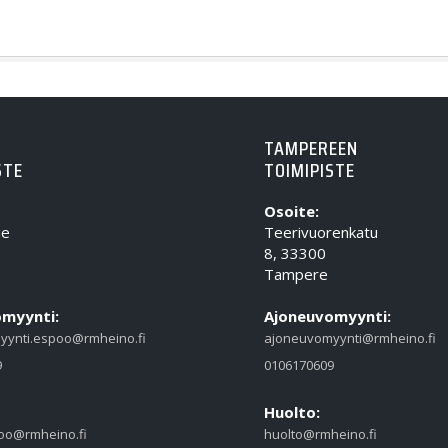
TAMPEREEN
STE
TOIMIPISTE
Osoite:
ie
Teerivuorenkatu
8, 33300
Tampere
myynti:
Ajoneuvomyynti:
yynti.espoo@rmheino.fi
ajoneuvomyynti@rmheino.fi
9
0106170609
Huolto:
oo@rmheino.fi
huolto@rmheino.fi