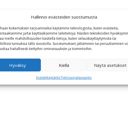
Hallinnoi evästeiden suostumusta
haan kokemuksen tarjoamiseksi käytämme teknologioita, kuten evästeitä,
lentaaksemme ja/tai käyttääksemme laitetietoja. Näiden tekniikoiden hyväksymi
aa meille mahdollisuuden käsitellä tietoja, kuten selauskäyttäytymistä tai
ilöllisiä tunnuksia tällä sivustolla. Suostumuksen jättäminen tai peruuttaminen vo
kuttaa haitallisesti tiettyihin ominaisuuksiin ja toimintoihin.
Hyväksy
Kiellä
Näytä asetukset
Evästekäytäntö
Tietosuojalausunto