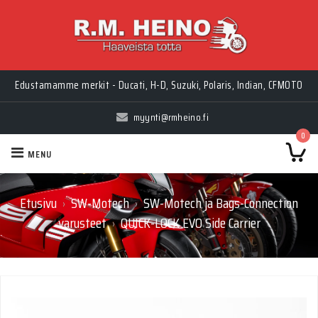
Edustamamme merkit - Ducati, H-D, Suzuki, Polaris, Indian, CFMOTO
myynti@rmheino.fi
0
MENU
Etusivu
SW-Motech
SW-Motech ja Bags-Connection
›
›
varusteet
QUICK-LOCK EVO Side Carrier
›