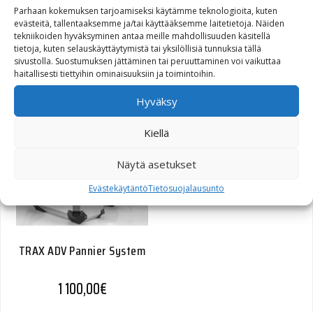
Parhaan kokemuksen tarjoamiseksi käytämme teknologioita, kuten
evästeitä, tallentaaksemme ja/tai käyttääksemme laitetietoja. Näiden
tekniikoiden hyväksyminen antaa meille mahdollisuuden käsitellä
tietoja, kuten selauskäyttäytymistä tai yksilöllisiä tunnuksia tällä
sivustolla. Suostumuksen jättäminen tai peruuttaminen voi vaikuttaa
QUICK-LOCK GPS Mount
haitallisesti tiettyihin ominaisuuksiin ja toimintoihin.
55,00
€
Hyväksy
Kiellä
Näytä asetukset
Evästekäytäntö
Tietosuojalausunto
TRAX ADV Pannier System
1 100,00
€