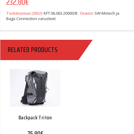
232,80
€
Tuotetunnus (SKU):
KFT.06.063.20000/B
Osasto:
SW-Motech ja
Bags-Connection varusteet
RELATED PRODUCTS
Backpack Triton
75,90
€