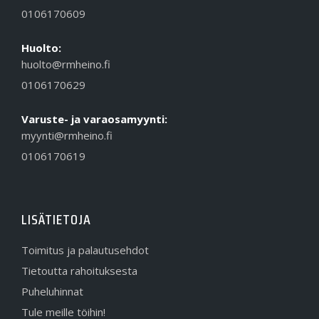
0106170609
Huolto:
huolto@rmheino.fi
0106170629
Varuste- ja varaosamyynti:
myynti@rmheino.fi
0106170619
LISÄTIETOJA
Toimitus ja palautusehdot
Tietoutta rahoituksesta
Puheluhinnat
Tule meille töihin!