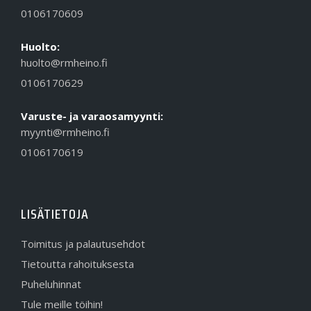
0106170609
Huolto:
huolto@rmheino.fi
0106170629
Varuste- ja varaosamyynti:
myynti@rmheino.fi
0106170619
LISÄTIETOJA
Toimitus ja palautusehdot
Tietoutta rahoituksesta
Puheluhinnat
Tule meille töihin!