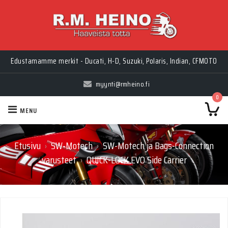
Edustamamme merkit - Ducati, H-D, Suzuki, Polaris, Indian, CFMOTO
myynti@rmheino.fi
0
MENU
Etusivu
SW-Motech
SW-Motech ja Bags-Connection
›
›
varusteet
QUICK-LOCK EVO Side Carrier
›