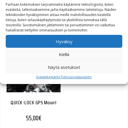
Parhaan kokemuksen tarjoamiseksi käytämme teknologioita, kuten
evästeitä, tallentaaksemme ja/tai käyttääksemme laitetietoja. Näiden
tekniikoiden hyväksyminen antaa meille mahdollisuuden käsitellä
tietoja, kuten selauskäyttäytymistä tai yksilöllisiä tunnuksia tällä
sivustolla. Suostumuksen jättäminen tai peruuttaminen voi vaikuttaa
QUICK-LOCK GPS Mount
haitallisesti tiettyihin ominaisuuksiin ja toimintoihin.
60,80
€
Hyväksy
Kiellä
Näytä asetukset
Evästekäytäntö
Tietosuojalausunto
QUICK-LOCK GPS Mount
55,00
€