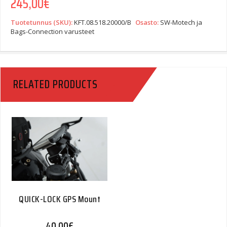
245,00
€
Tuotetunnus (SKU):
KFT.08.518.20000/B
Osasto:
SW-Motech ja
Bags-Connection varusteet
RELATED PRODUCTS
QUICK-LOCK GPS Mount
40,00
€