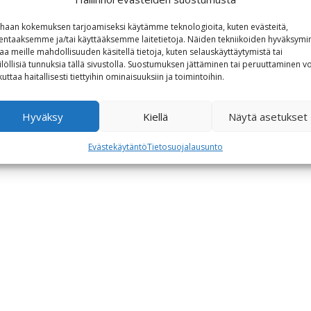
haan kokemuksen tarjoamiseksi käytämme teknologioita, kuten evästeitä,
lentaaksemme ja/tai käyttääksemme laitetietoja. Näiden tekniikoiden hyväksymi
aa meille mahdollisuuden käsitellä tietoja, kuten selauskäyttäytymistä tai
ilöllisiä tunnuksia tällä sivustolla. Suostumuksen jättäminen tai peruuttaminen vo
kuttaa haitallisesti tiettyihin ominaisuuksiin ja toimintoihin.
Hyväksy
Kiellä
Näytä asetukset
Evästekäytäntö
Tietosuojalausunto