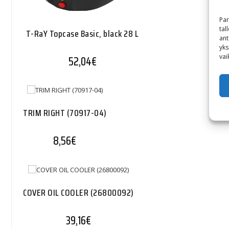
Par
tal
T-RaY Topcase Basic, black 28 L
ant
yks
vai
52,04
€
TRIM RIGHT (70917-04)
8,56
€
COVER OIL COOLER (26800092)
39,16
€