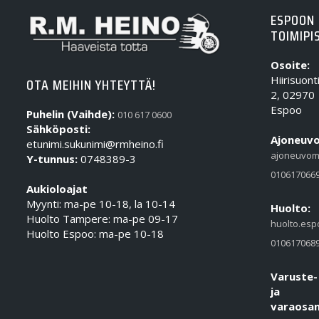
ESPOON
TOIMIPI
Osoite:
Hiirisuont
OTA MEIHIN YHTEYTTÄ!
2, 02970
Espoo
Puhelin (Vaihde):
010 617 0600
Sähköposti:
Ajoneuvo
etunimi.sukunimi@rmheino.fi
ajoneuvom
Y-tunnus:
0748389-3
010617066
Aukioloajat
Myynti: ma-pe 10-18, la 10-14
Huolto:
Huolto Tampere: ma-pe 09-17
huolto.esp
Huolto Espoo: ma-pe 10-18
010617068
Varuste-
ja
varaosam