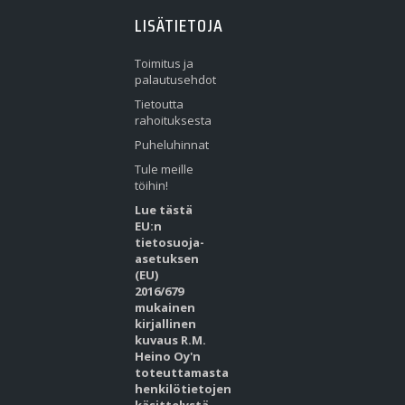
LISÄTIETOJA
Toimitus ja
palautusehdot
Tietoutta
rahoituksesta
Puheluhinnat
Tule meille
töihin!
Lue tästä
EU:n
tietosuoja-
asetuksen
(EU)
2016/679
mukainen
kirjallinen
kuvaus R.M.
Heino Oy'n
toteuttamasta
henkilötietojen