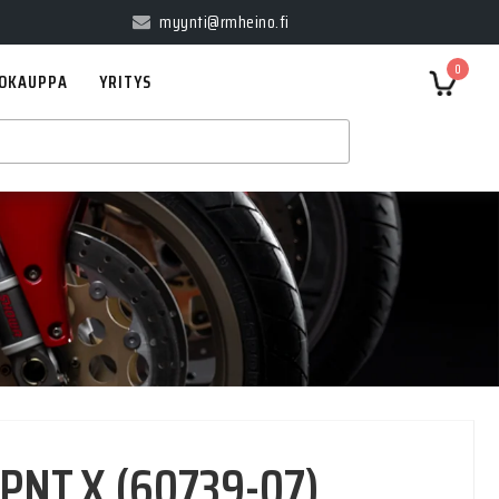
myynti@rmheino.fi
0
OKAUPPA
YRITYS
PNT,X (60739-07)