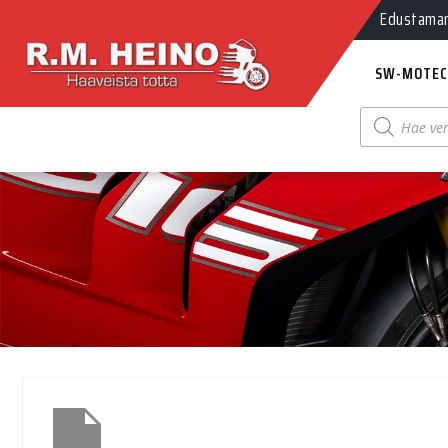
Edustamamm
SW-MOTEC
Products
search