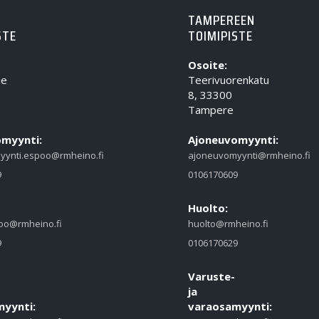
TAMPEREEN
STE
TOIMIPISTE
Osoite:
ie
Teerivuorenkatu
8, 33300
Tampere
myynti:
Ajoneuvomyynti:
yynti.espoo@rmheino.fi
ajoneuvomyynti@rmheino.fi
9
0106170609
Huolto:
oo@rmheino.fi
huolto@rmheino.fi
9
0106170629
Varuste-
ja
yynti:
varaosamyynti: