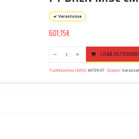
Varastossa
601,15
€
PT
LISÄÄ OSTOSKORI
DRLN
MISC
Tuotetunnus (SKU):
60739-07
Osasto:
Varaosat
CMPNT,X
(60739-
07)
Quantity