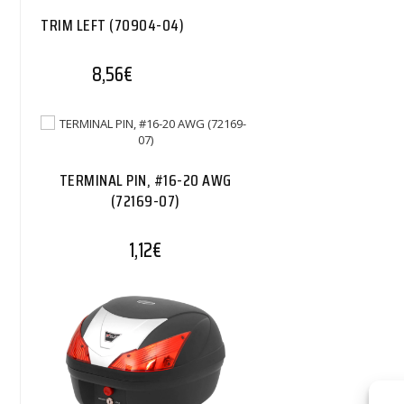
TRIM LEFT (70904-04)
8,56
€
TERMINAL PIN, #16-20 AWG
(72169-07)
1,12
€