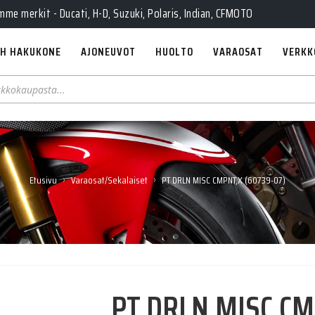
e merkit - Ducati, H-D, Suzuki, Polaris, Indian, CFMOTO
H HAKUKONE
AJONEUVOT
HUOLTO
VARAOSAT
VERKK
›
›
Etusivu
Varaosat/Sekalaiset
PT DRLN MISC CMPNT,X (60739-07)
PT DRLN MISC CM