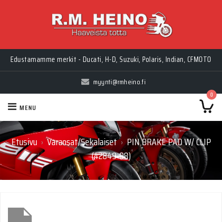
Edustamamme merkit - Ducati, H-D, Suzuki, Polaris, Indian, CFMOTO
myynti@rmheino.fi
0
MENU
Etusivu
Varaosat/Sekalaiset
PIN BRAKE PAD W/ CLIP
›
›
(42849-08)