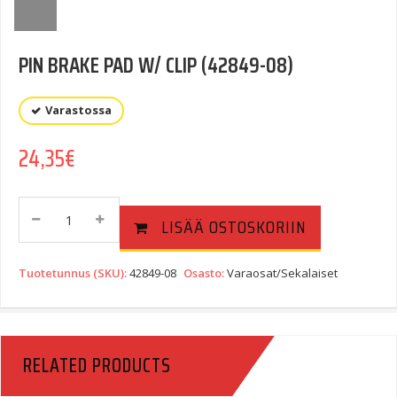
PIN BRAKE PAD W/ CLIP (42849-08)
Varastossa
24,35
€
PIN
LISÄÄ OSTOSKORIIN
BRAKE
PAD
W/
Tuotetunnus (SKU):
42849-08
Osasto:
Varaosat/Sekalaiset
CLIP
(42849-
08)
Quantity
RELATED PRODUCTS