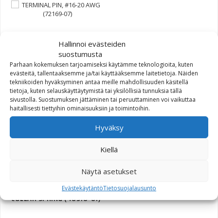
TERMINAL PIN, #16-20
Hallinnoi evästeiden
AWG (72169-07)
suostumusta
Parhaan kokemuksen tarjoamiseksi käytämme teknologioita, kuten
1,12
€
evästeitä, tallentaaksemme ja/tai käyttääksemme laitetietoja. Näiden
tekniikoiden hyväksyminen antaa meille mahdollisuuden käsitellä
tietoja, kuten selauskäyttäytymistä tai yksilöllisiä tunnuksia tällä
sivustolla. Suostumuksen jättäminen tai peruuttaminen voi vaikuttaa
haitallisesti tiettyihin ominaisuuksiin ja toimintoihin.
TRIM RIGHT (70917-04)
Hyväksy
8,56
€
Kiellä
Näytä asetukset
Evästekäytäntö
Tietosuojalausunto
COLLAR SPRING (46510-01)