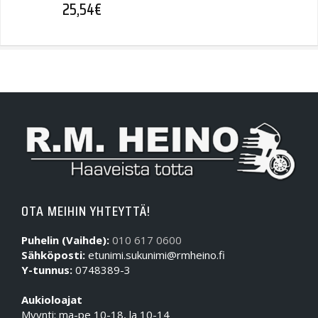
25,54
€
OTA MEIHIN YHTEYTTÄ!
Puhelin (Vaihde):
010 617 0600
Sähköposti:
etunimi.sukunimi@rmheino.fi
Y-tunnus:
0748389-3
Aukioloajat
Myynti: ma-pe 10-18, la 10-14