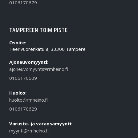
0106170679
TAMPEREEN TOIMIPISTE
Osoite:
Teerivuorenkatu 8, 33300 Tampere
Ajoneuvomyynti:
ajoneuvomyynti@rmheino.fi
0106170609
Huolto:
huolto@rmheino.fi
0106170629
Varuste- ja varaosamyynti:
myynti@rmheino.fi