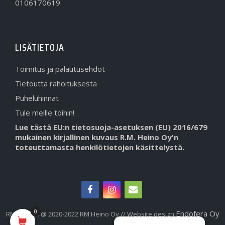
0106170619
LISÄTIETOJA
Toimitus ja palautusehdot
Tietoutta rahoituksesta
Puheluhinnat
Tule meille töihin!
Lue tästä EU:n tietosuoja-asetuksen (EU) 2016/679
mukainen kirjallinen kuvaus R.M. Heino Oy'n
toteuttamasta henkilötietojen käsittelystä.
0
Endofera Oy
RMHeino.fi @ 2020-2022 RM Heino Oy // Website design