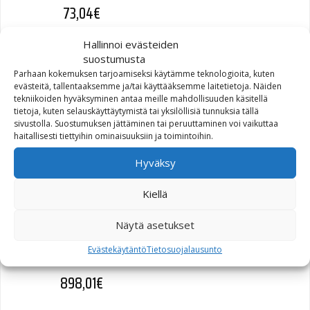
73,04
€
Hallinnoi evästeiden
suostumusta
Parhaan kokemuksen tarjoamiseksi käytämme teknologioita, kuten
evästeitä, tallentaaksemme ja/tai käyttääksemme laitetietoja. Näiden
GASKET CHAIN INSPECTION
tekniikoiden hyväksyminen antaa meille mahdollisuuden käsitellä
COVER (34990-08)
tietoja, kuten selauskäyttäytymistä tai yksilöllisiä tunnuksia tällä
sivustolla. Suostumuksen jättäminen tai peruuttaminen voi vaikuttaa
haitallisesti tiettyihin ominaisuuksiin ja toimintoihin.
7,03
€
Hyväksy
Kiellä
Näytä asetukset
FRAME LOWER RIGHT
(47988-05)
Evästekäytäntö
Tietosuojalausunto
898,01
€