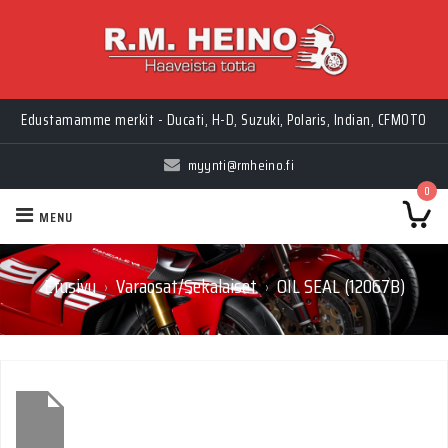
Edustamamme merkit - Ducati, H-D, Suzuki, Polaris, Indian, CFMOTO
myynti@rmheino.fi
0
MENU
Etusivu
Varaosat/Sekalaiset
OIL SEAL (12067B)
›
›