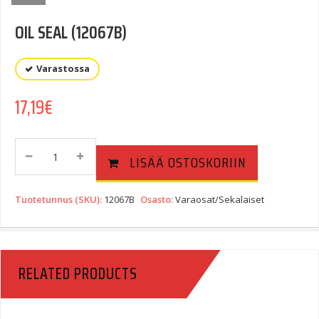
OIL SEAL (12067B)
Varastossa
17,19
€
OIL
LISÄÄ OSTOSKORIIN
SEAL
(12067B)
Quantity
Tuotetunnus (SKU):
12067B
Osasto:
Varaosat/Sekalaiset
RELATED PRODUCTS