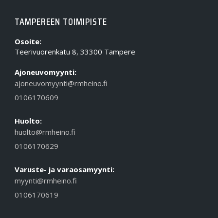
TAMPEREEN TOIMIPISTE
Osoite:
Teerivuorenkatu 8, 33300 Tampere
Ajoneuvomyynti:
ajoneuvomyynti@rmheino.fi
0106170609
Huolto:
huolto@rmheino.fi
0106170629
Varuste- ja varaosamyynti:
myynti@rmheino.fi
0106170619