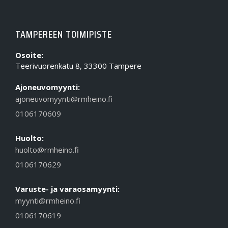
TAMPEREEN TOIMIPISTE
Osoite:
Teerivuorenkatu 8, 33300 Tampere
Ajoneuvomyynti:
ajoneuvomyynti@rmheino.fi
0106170609
Huolto:
huolto@rmheino.fi
0106170629
Varuste- ja varaosamyynti:
myynti@rmheino.fi
0106170619