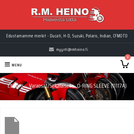
Edustamamme merkit - Ducati, H-D, Suzuki, Polaris, Indian, CFMOTO
myynti@rmheino.fi
0
MENU
Etusivu
Varaosat/Sekalaiset
O-RING SLEEVE (11117A)
›
›