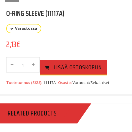
O-RING SLEEVE (11117A)
Varastossa
2,13
€
O-
LISÄÄ OSTOSKORIIN
RING
SLEEVE
(11117A)
Tuotetunnus (SKU):
11117A
Osasto:
Varaosat/Sekalaiset
Quantity
RELATED PRODUCTS