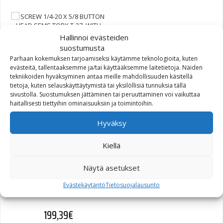
Hallinnoi evästeiden
suostumusta
SCREW 1/4-20 X 5/8
Parhaan kokemuksen tarjoamiseksi käytämme teknologioita, kuten
BUTTON HEAD SEMS TORX
evästeitä, tallentaaksemme ja/tai käyttääksemme laitetietoja. Näiden
tekniikoiden hyväksyminen antaa meille mahdollisuuden käsitellä
T-27, WITH LOCKPATCH
tietoja, kuten selauskäyttäytymistä tai yksilöllisiä tunnuksia tällä
(ZINC) (10200422)
sivustolla. Suostumuksen jättäminen tai peruuttaminen voi vaikuttaa
haitallisesti tiettyihin ominaisuuksiin ja toimintoihin.
0,99
€
Hyväksy
Kiellä
Näytä asetukset
BOM-KIT FUEL FILTER,EFI
Evästekäytäntö
Tietosuojalausunto
(61001-01)
199,39
€