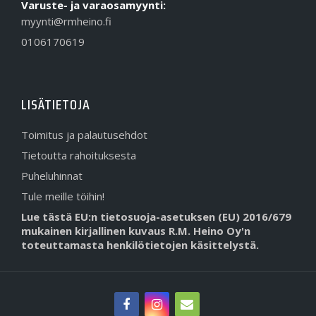
Varuste- ja varaosamyynti:
myynti@rmheino.fi
0106170619
LISÄTIETOJA
Toimitus ja palautusehdot
Tietoutta rahoituksesta
Puheluhinnat
Tule meille töihin!
Lue tästä EU:n tietosuoja-asetuksen (EU) 2016/679
mukainen kirjallinen kuvaus R.M. Heino Oy'n
toteuttamasta henkilötietojen käsittelystä.