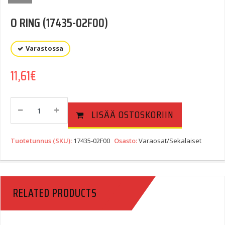
O RING (17435-02F00)
Varastossa
11,61
€
O
LISÄÄ OSTOSKORIIN
RING
(17435-
02F00)
Tuotetunnus (SKU):
17435-02F00
Osasto:
Varaosat/Sekalaiset
Quantity
RELATED PRODUCTS