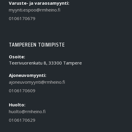
Varuste- ja varaosamyynti:
myynti.espoo@rmheino.fi
0106170679
TAMPEREEN TOIMIPISTE
Osoite:
Teerivuorenkatu 8, 33300 Tampere
Ajoneuvomyynti:
ajoneuvomyynti@rmheino.fi
0106170609
Huolto:
huolto@rmheino.fi
0106170629