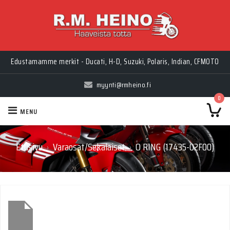
Edustamamme merkit - Ducati, H-D, Suzuki, Polaris, Indian, CFMOTO
myynti@rmheino.fi
0
MENU
Etusivu
Varaosat/Sekalaiset
O RING (17435-02F00)
›
›