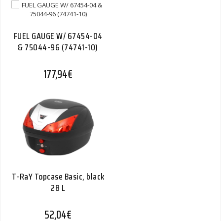
FUEL GAUGE W/ 67454-04
& 75044-96 (74741-10)
177,94
€
T-RaY Topcase Basic, black
28 L
52,04
€