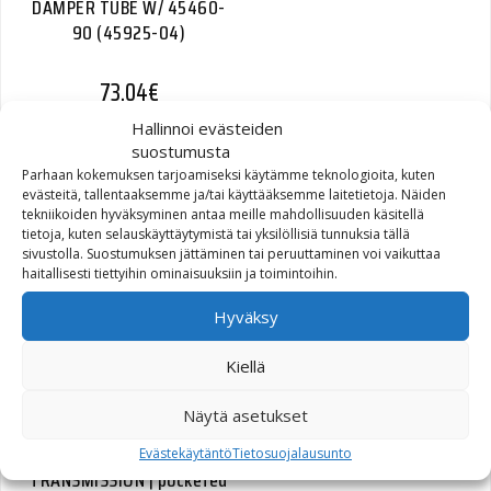
DAMPER TUBE W/ 45460-
90 (45925-04)
73,04
€
Hallinnoi evästeiden
suostumusta
Parhaan kokemuksen tarjoamiseksi käytämme teknologioita, kuten
evästeitä, tallentaaksemme ja/tai käyttääksemme laitetietoja. Näiden
tekniikoiden hyväksyminen antaa meille mahdollisuuden käsitellä
COVER OIL COOLER
tietoja, kuten selauskäyttäytymistä tai yksilöllisiä tunnuksia tällä
(26800092)
sivustolla. Suostumuksen jättäminen tai peruuttaminen voi vaikuttaa
haitallisesti tiettyihin ominaisuuksiin ja toimintoihin.
39,16
€
Hyväksy
Kiellä
Näytä asetukset
DOG RING, POCKETED,
Evästekäytäntö
Tietosuojalausunto
TRANSMISSION | pocketed