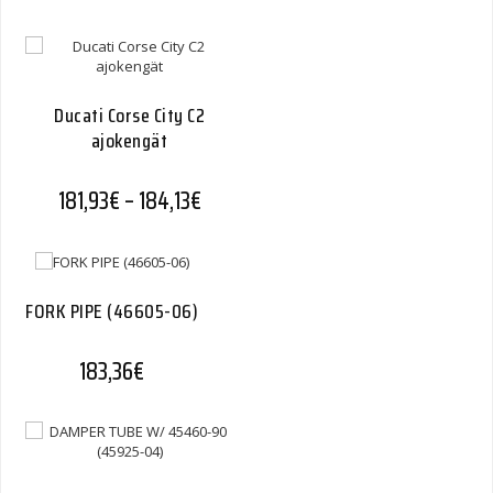
Ducati Corse City C2
ajokengät
Hintaluokka: 181,93€ - 184,13€
181,93
€
–
184,13
€
FORK PIPE (46605-06)
183,36
€