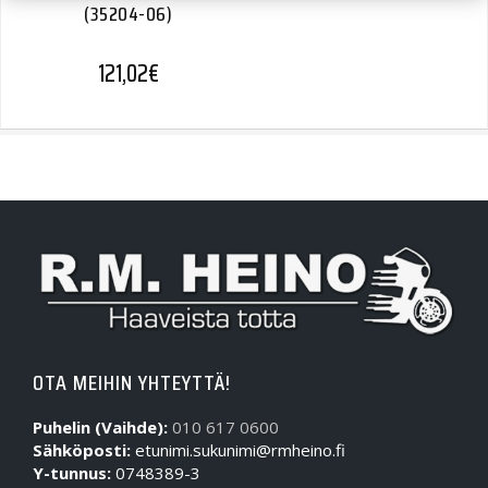
(35204-06)
121,02
€
OTA MEIHIN YHTEYTTÄ!
Puhelin (Vaihde):
010 617 0600
Sähköposti:
etunimi.sukunimi@rmheino.fi
Y-tunnus:
0748389-3