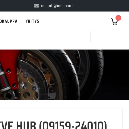
myynti@rmheino.fi
0
OKAUPPA
YRITYS
EVE HUB (09159-24010)