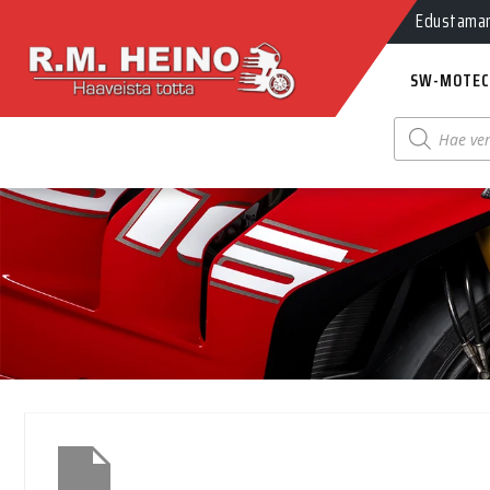
Edustamamm
SW-MOTEC
Products
search