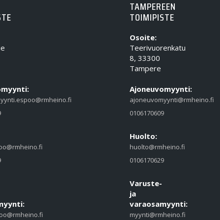
TAMPEREEN
STE
TOIMIPISTE
Osoite:
ie
Teerivuorenkatu
8, 33300
Tampere
myynti:
Ajoneuvomyynti:
yynti.espoo@rmheino.fi
ajoneuvomyynti@rmheino.fi
9
0106170609
Huolto:
oo@rmheino.fi
huolto@rmheino.fi
9
0106170629
Varuste-
ja
yynti:
varaosamyynti:
oo@rmheino.fi
myynti@rmheino.fi