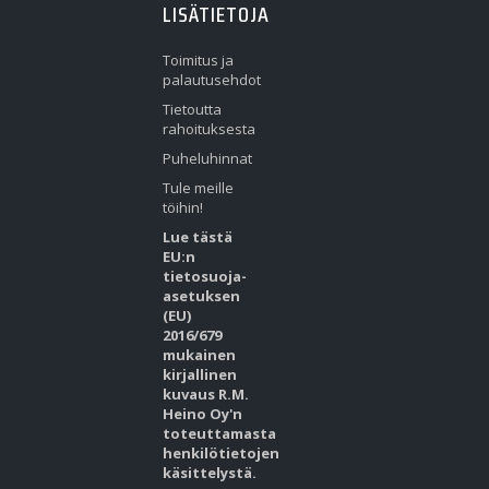
LISÄTIETOJA
Toimitus ja
palautusehdot
Tietoutta
rahoituksesta
Puheluhinnat
Tule meille
töihin!
Lue tästä
EU:n
tietosuoja-
asetuksen
(EU)
2016/679
mukainen
kirjallinen
kuvaus R.M.
Heino Oy'n
toteuttamasta
henkilötietojen
käsittelystä.