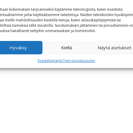
haan kokemuksen tarjoamiseksi käytämme teknologioita, kuten evästeitä,
lentaaksemme ja/tai käyttääksemme laitetietoja. Näiden tekniikoiden hyväksymi
aa meille mahdollisuuden käsitellä tietoja, kuten selauskäyttäytymistä tai
ilöllisiä tunnuksia tällä sivustolla. Suostumuksen jättäminen tai peruuttaminen vo
kuttaa haitallisesti tiettyihin ominaisuuksiin ja toimintoihin.
Hyväksy
Kiellä
Näytä asetukset
Evästekäytäntö
Tietosuojalausunto