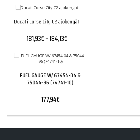
Ducati Corse City C2 ajokengät
Hintaluokka: 181,93€ - 184,13€
181,93
€
–
184,13
€
FUEL GAUGE W/ 67454-04 &
75044-96 (74741-10)
177,94
€