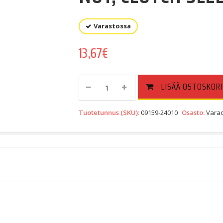
Varastossa
13,67
€
NUT,
LISÄÄ OSTOSKORI
CLUTCH
SLEEVE
Tuotetunnus (SKU):
09159-24010
Osasto:
Varao
HUB
(09159-
24010)
Quantity