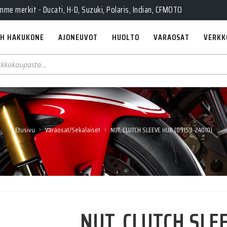
e merkit - Ducati, H-D, Suzuki, Polaris, Indian, CFMOTO
H HAKUKONE
AJONEUVOT
HUOLTO
VARAOSAT
VERKK
›
›
Etusivu
Varaosat/Sekalaiset
NUT, CLUTCH SLEEVE HUB (09159-24010)
NUT, CLUTCH SLE