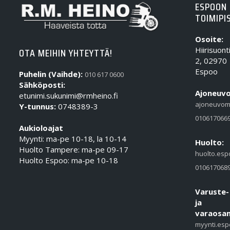
ESPOON
TOIMIPI
Osoite:
Hiirisuont
OTA MEIHIN YHTEYTTÄ!
2, 02970
Espoo
Puhelin (Vaihde):
010 617 0600
Sähköposti:
Ajoneuvo
etunimi.sukunimi@rmheino.fi
ajoneuvom
Y-tunnus:
0748389-3
010617066
Aukioloajat
Myynti: ma-pe 10-18, la 10-14
Huolto:
Huolto Tampere: ma-pe 09-17
huolto.esp
Huolto Espoo: ma-pe 10-18
010617068
Varuste-
ja
varaosam
myynti.esp