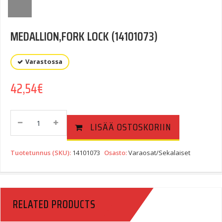
MEDALLION,FORK LOCK (14101073)
Varastossa
42,54
€
MEDALLION,FORK
LISÄÄ OSTOSKORIIN
LOCK
(14101073)
Quantity
Tuotetunnus (SKU):
14101073
Osasto:
Varaosat/Sekalaiset
RELATED PRODUCTS