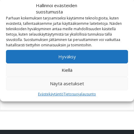
Hallinnoi evästeiden
suostumusta
T-RaY Topcase S, hopea 28
Parhaan kokemuksen tarjoamiseksi käytämme teknologioita, kuten
L
evästeitä, tallentaaksemme ja/tai käyttääksemme laitetietoja. Näiden
tekniikoiden hyväksyminen antaa meille mahdollisuuden käsitellä
73,00
€
tietoja, kuten selauskäyttäytymistä tai yksilöllisiä tunnuksia tällä
sivustolla. Suostumuksen jättäminen tai peruuttaminen voi vaikuttaa
haitallisesti tiettyihin ominaisuuksiin ja toimintoihin.
Hyväksy
Kiellä
COVER OIL COOLER
(26800092)
Näytä asetukset
39,16
€
Evästekäytäntö
Tietosuojalausunto