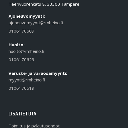
Teerivuorenkatu 8, 33300 Tampere
Ajoneuvomyynti:
ajoneuvomyynti@rmheino.fi
0106170609
Huolto:
huolto@rmheino.fi
0106170629
Varuste- ja varaosamyynti:
myynti@rmheino.fi
0106170619
LISÄTIETOJA
Toimitus ja palautusehdot