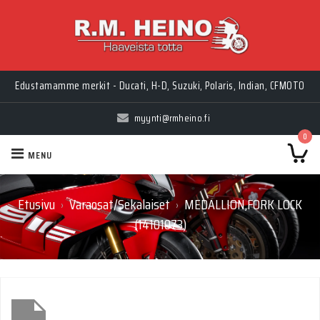
Edustamamme merkit - Ducati, H-D, Suzuki, Polaris, Indian, CFMOTO
myynti@rmheino.fi
0
MENU
Etusivu
Varaosat/Sekalaiset
MEDALLION,FORK LOCK
›
›
(14101073)