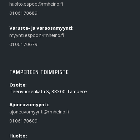
huolto.espoo@rmheino.fi
0106170689
Varuste- ja varaosamyynti:
myynti.espoo@rmheino.fi
0106170679
TAMPEREEN TOIMIPISTE
Osoite:
Teerivuorenkatu 8, 33300 Tampere
Ajoneuvomyynti:
ajoneuvomyynti@rmheino.fi
0106170609
Huolto: