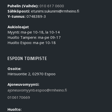
Puhelin (Vaihde):
010 617 0600
Sähköposti:
etunimi.sukunimi@rmheino.fi
Y-tunnus:
0748389-3
Aukioloajat
Myynti: ma-pe 10-18, la 10-14
Huolto Tampere: ma-pe 09-17
Huolto Espoo: ma-pe 10-18
ESPOON TOIMIPISTE
Osoite:
Hiirisuontie 2, 02970 Espoo
Ajoneuvomyynti:
ajoneuvomyynti.espoo@rmheino.fi
0106170669
Huolto: