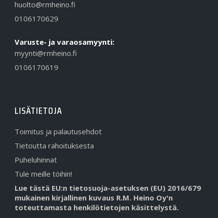
huolto@rmheino.fi
0106170629
Varuste- ja varaosamyynti:
myynti@rmheino.fi
0106170619
LISÄTIETOJA
Toimitus ja palautusehdot
Tietoutta rahoituksesta
Puheluhinnat
Tule meille töihin!
Lue tästä EU:n tietosuoja-asetuksen (EU) 2016/679
mukainen kirjallinen kuvaus R.M. Heino Oy'n
toteuttamasta henkilötietojen käsittelystä.