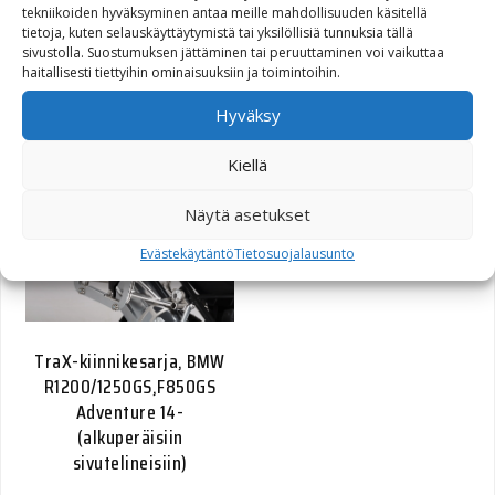
tekniikoiden hyväksyminen antaa meille mahdollisuuden käsitellä
SLC left BMW R nineT
tietoja, kuten selauskäyttäytymistä tai yksilöllisiä tunnuksia tällä
14-,Pure/Racer 16-. For
sivustolla. Suostumuksen jättäminen tai peruuttaminen voi vaikuttaa
LC1/LC2 -Sivuteline vasen
haitallisesti tiettyihin ominaisuuksiin ja toimintoihin.
Hyväksy
100,00
€
Kiellä
Näytä asetukset
Evästekäytäntö
Tietosuojalausunto
TraX-kiinnikesarja, BMW
R1200/1250GS,F850GS
Adventure 14-
(alkuperäisiin
sivutelineisiin)