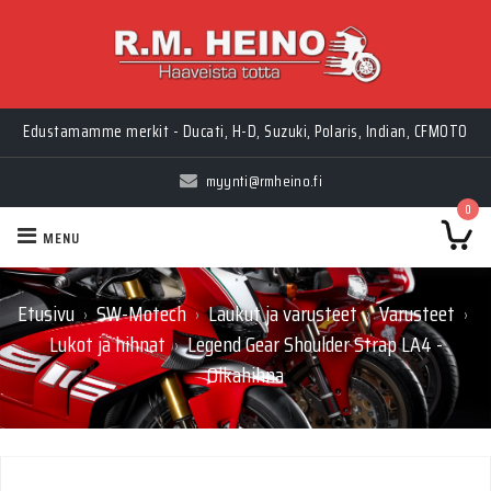
Edustamamme merkit - Ducati, H-D, Suzuki, Polaris, Indian, CFMOTO
myynti@rmheino.fi
0
MENU
Etusivu
SW-Motech
Laukut ja varusteet
Varusteet
›
›
›
›
Lukot ja hihnat
Legend Gear Shoulder Strap LA4 -
›
Olkahihna