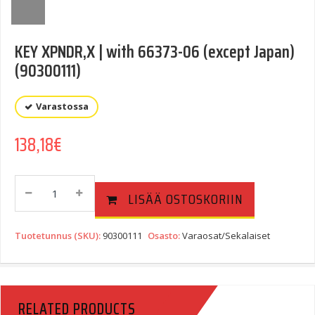
KEY XPNDR,X | with 66373-06 (except Japan)
(90300111)
Varastossa
138,18
€
KEY
LISÄÄ OSTOSKORIIN
XPNDR,X
|
With
Tuotetunnus (SKU):
90300111
Osasto:
Varaosat/Sekalaiset
66373-
06
(except
Japan)
RELATED PRODUCTS
(90300111)