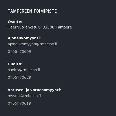
TAMPEREEN TOIMIPISTE
Osoite:
Teerivuorenkatu 8, 33300 Tampere
Ajoneuvomyynti:
ajoneuvomyynti@rmheino.fi
0106170609
Huolto:
huolto@rmheino.fi
0106170629
Varuste- ja varaosamyynti:
myynti@rmheino.fi
0106170619