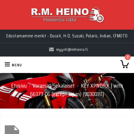
Edustamamme merkit - Ducati, H-D, Suzuki, Polaris, Indian, CFMOTO
myynti@rmheino.fi
0
MENU
Etusivu
Varaosat/Sekalaiset
KEY XPNDR,X | with
›
›
66373-06 (except Japan) (90300111)