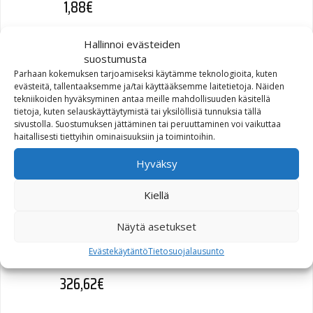
1,88
€
Hallinnoi evästeiden
suostumusta
Parhaan kokemuksen tarjoamiseksi käytämme teknologioita, kuten
FILTER,OIL,ASSY
evästeitä, tallentaaksemme ja/tai käyttääksemme laitetietoja. Näiden
(62700280)
tekniikoiden hyväksyminen antaa meille mahdollisuuden käsitellä
tietoja, kuten selauskäyttäytymistä tai yksilöllisiä tunnuksia tällä
sivustolla. Suostumuksen jättäminen tai peruuttaminen voi vaikuttaa
26,66
€
haitallisesti tiettyihin ominaisuuksiin ja toimintoihin.
Hyväksy
Kiellä
KIT,BRTHR,EXTREME
Näytä asetukset
ELEMENT,BLACK
(29400357)
Evästekäytäntö
Tietosuojalausunto
326,62
€