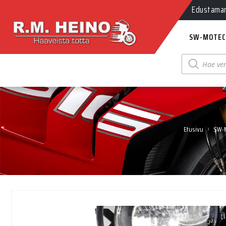
Edustamamm
SW-MOTEC
Products
search
›
Etusivu
SW-