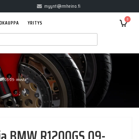
myynti@rmheino.fi
0
OKAUPPA
YRITYS
200GS 09- musta
oja BMW R1200GS 09-