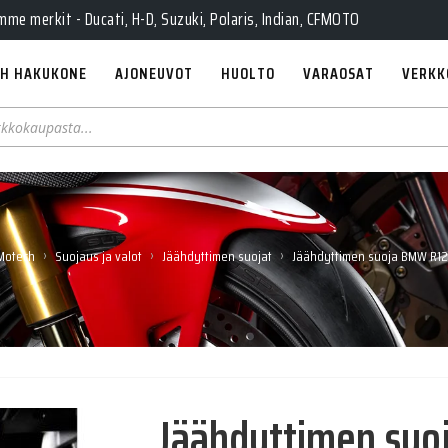
e merkit - Ducati, H-D, Suzuki, Polaris, Indian, CFMOTO
H HAKUKONE
AJONEUVOT
HUOLTO
VARAOSAT
VERKK
›
›
›
Motech
Suojaus ja valot
Jäähdyttimen suojat
Jäähdyttimen suoja BMW R1
Jäähdyttimen su