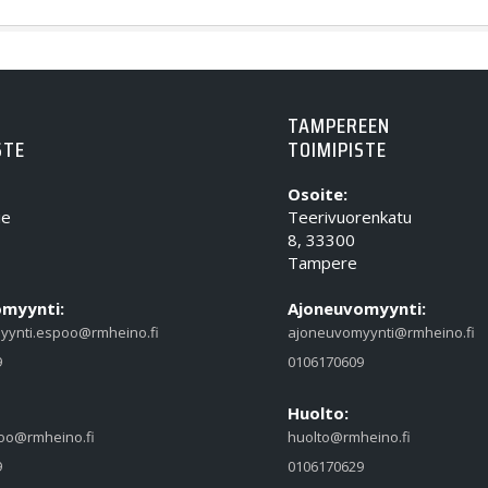
TAMPEREEN
STE
TOIMIPISTE
Osoite:
ie
Teerivuorenkatu
8, 33300
Tampere
myynti:
Ajoneuvomyynti:
yynti.espoo@rmheino.fi
ajoneuvomyynti@rmheino.fi
9
0106170609
Huolto:
oo@rmheino.fi
huolto@rmheino.fi
9
0106170629