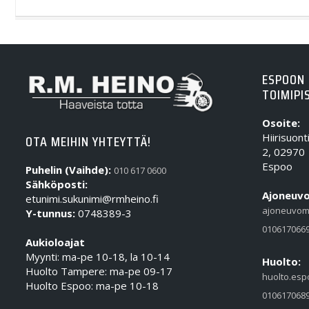
ESPOON
TOIMIPI
Osoite:
Hiirisuont
OTA MEIHIN YHTEYTTÄ!
2, 02970
Espoo
Puhelin (Vaihde):
010 617 0600
Sähköposti:
Ajoneuvo
etunimi.sukunimi@rmheino.fi
ajoneuvom
Y-tunnus:
0748389-3
010617066
Aukioloajat
Myynti: ma-pe 10-18, la 10-14
Huolto:
Huolto Tampere: ma-pe 09-17
huolto.esp
Huolto Espoo: ma-pe 10-18
010617068