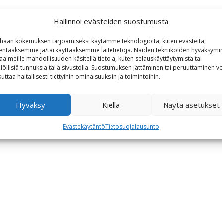
Hallinnoi evästeiden suostumusta
haan kokemuksen tarjoamiseksi käytämme teknologioita, kuten evästeitä,
lentaaksemme ja/tai käyttääksemme laitetietoja. Näiden tekniikoiden hyväksymi
aa meille mahdollisuuden käsitellä tietoja, kuten selauskäyttäytymistä tai
ilöllisiä tunnuksia tällä sivustolla. Suostumuksen jättäminen tai peruuttaminen vo
kuttaa haitallisesti tiettyihin ominaisuuksiin ja toimintoihin.
Hyväksy
Kiellä
Näytä asetukset
Evästekäytäntö
Tietosuojalausunto