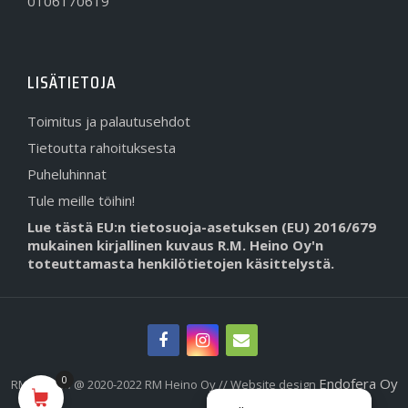
0106170619
LISÄTIETOJA
Toimitus ja palautusehdot
Tietoutta rahoituksesta
Puheluhinnat
Tule meille töihin!
Lue tästä EU:n tietosuoja-asetuksen (EU) 2016/679
mukainen kirjallinen kuvaus R.M. Heino Oy'n
toteuttamasta henkilötietojen käsittelystä.
0
Endofera Oy
RMHeino.fi @ 2020-2022 RM Heino Oy // Website design