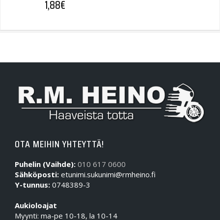
1,88
€
OTA MEIHIN YHTEYTTÄ!
Puhelin (Vaihde):
010 617 0600
Sähköposti:
etunimi.sukunimi@rmheino.fi
Y-tunnus:
0748389-3
Aukioloajat
Myynti: ma-pe 10-18, la 10-14