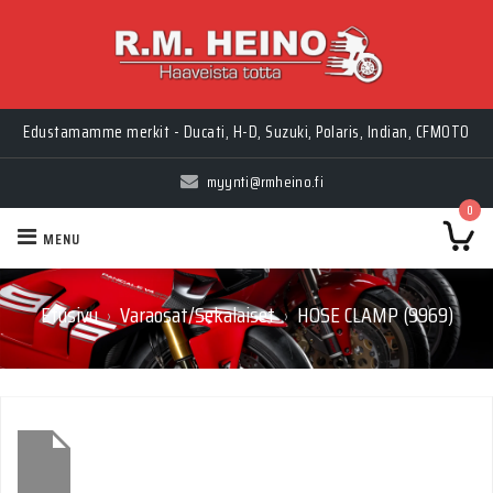
Edustamamme merkit - Ducati, H-D, Suzuki, Polaris, Indian, CFMOTO
myynti@rmheino.fi
0
MENU
Etusivu
Varaosat/Sekalaiset
HOSE CLAMP (9969)
›
›