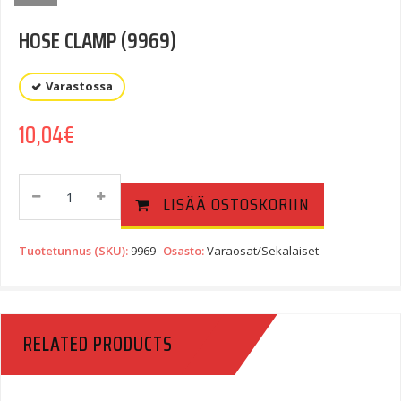
HOSE CLAMP (9969)
Varastossa
10,04
€
HOSE
LISÄÄ OSTOSKORIIN
CLAMP
(9969)
Quantity
Tuotetunnus (SKU):
9969
Osasto:
Varaosat/Sekalaiset
RELATED PRODUCTS