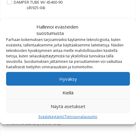
DAMPER TUBE W/ 45460-
Hallinnoi evästeiden
90 (45925-04)
suostumusta
Parhaan kokemuksen tarjoamiseksi käytämme teknologioita, kuten
73,04
€
evästeitä, tallentaaksemme ja/tai käyttääksemme laitetietoja. Näiden
tekniikoiden hyväksyminen antaa meille mahdollisuuden käsitellä
tietoja, kuten selauskäyttäytymistä tai yksilöllisiä tunnuksia tällä
sivustolla. Suostumuksen jättäminen tai peruuttaminen voi vaikuttaa
haitallisesti tiettyihin ominaisuuksiin ja toimintoihin.
COLLAR SPRING (46510-01)
Hyväksy
25,54
€
Kiellä
Näytä asetukset
Evästekäytäntö
Tietosuojalausunto
PACKING SEAL (46615-06)