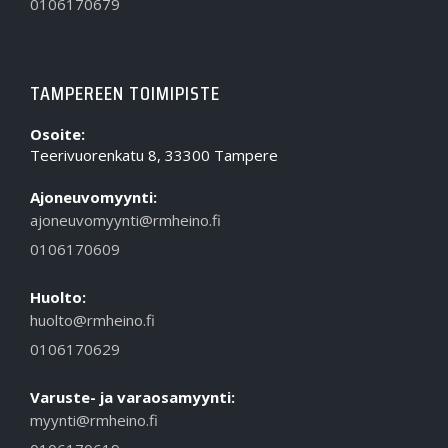
0106170679
TAMPEREEN TOIMIPISTE
Osoite:
Teerivuorenkatu 8, 33300 Tampere
Ajoneuvomyynti:
ajoneuvomyynti@rmheino.fi
0106170609
Huolto:
huolto@rmheino.fi
0106170629
Varuste- ja varaosamyynti:
myynti@rmheino.fi