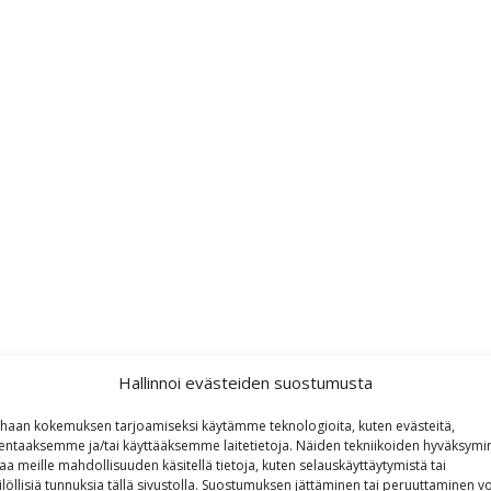
Hallinnoi evästeiden suostumusta
haan kokemuksen tarjoamiseksi käytämme teknologioita, kuten evästeitä,
lentaaksemme ja/tai käyttääksemme laitetietoja. Näiden tekniikoiden hyväksymi
aa meille mahdollisuuden käsitellä tietoja, kuten selauskäyttäytymistä tai
ilöllisiä tunnuksia tällä sivustolla. Suostumuksen jättäminen tai peruuttaminen vo