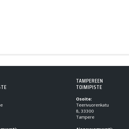
TAMPEREEN
STE
TOIMIPISTE
Osoite:
ie
Teerivuorenkatu
8, 33300
Tampere