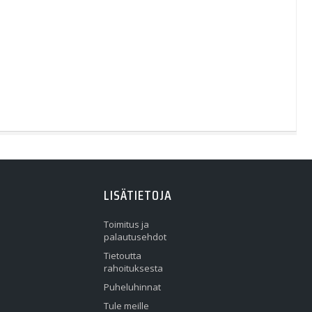
LISÄTIETOJA
Toimitus ja
palautusehdot
Tietoutta
rahoituksesta
Puheluhinnat
Tule meille