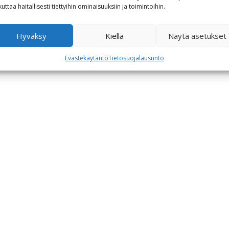
kuttaa haitallisesti tiettyihin ominaisuuksiin ja toimintoihin.
Hyväksy
Kiellä
Näytä asetukset
Evästekäytäntö
Tietosuojalausunto