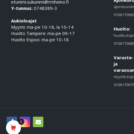
Ajoneuvo
etunimi.sukunimi@rmheino.fi
ajoneuvom
Y-tunnus:
0748389-3
010617066
Aukioloajat
Myynti: ma-pe 10-18, la 10-14
Huolto:
Huolto Tampere: ma-pe 09-17
huolto.esp
Huolto Espoo: ma-pe 10-18
010617068
Varuste-
ja
varaosam
myynti.esp
010617067
0