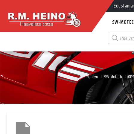
Edustamamm
SW-MOTEC
Products
search
›
›
Etusivu
SW-Motech
GPS