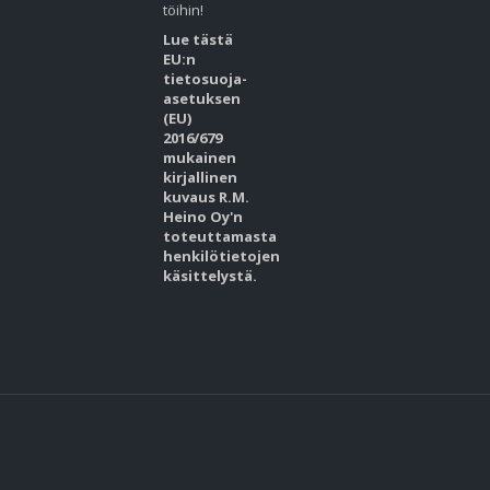
töihin!
Lue tästä
EU:n
tietosuoja-
asetuksen
(EU)
2016/679
mukainen
kirjallinen
kuvaus R.M.
Heino Oy'n
toteuttamasta
henkilötietojen
käsittelystä.