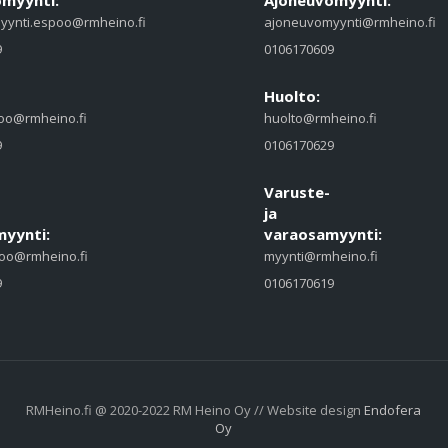
myynti:
Ajoneuvomyynti:
yynti.espoo@rmheino.fi
ajoneuvomyynti@rmheino.fi
9
0106170609
Huolto:
oo@rmheino.fi
huolto@rmheino.fi
9
0106170629
Varuste-
ja
yynti:
varaosamyynti:
oo@rmheino.fi
myynti@rmheino.fi
9
0106170619
RMHeino.fi @ 2020-2022 RM Heino Oy // Website design
Endofera
Oy