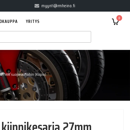
myynti@rmheino.fi
0
OKAUPPA
YRITYS
a 27mm suojarautoihin (Kopio)
 kiinnikesarja 27mm