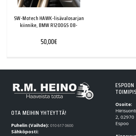
SW-Motech HAWK-lisävalosarjan
kiinnike, BMW R1200GS 08-
50,00
€
ESPOON
TOIMIPI
Osoite:
Hiirisuont
OTA MEIHIN YHTEYTTÄ!
2, 02970
Espoo
Puhelin (Vaihde):
010 617 0600
Sähköposti: