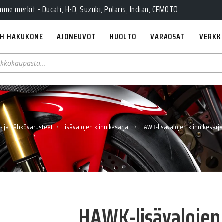
e merkit - Ducati, H-D, Suzuki, Polaris, Indian, CFMOTO
H HAKUKONE
AJONEUVOT
HUOLTO
VARAOSAT
VERKK
›
›
- ja sähkövarusteet
Lisävalojen kiinnikesarjat
HAWK-lisävalojen kiinnikesarj
HAWK-lisävalojen