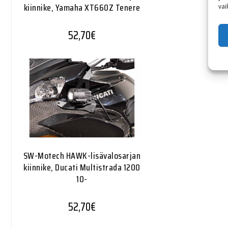
kiinnike, Yamaha XT660Z Tenere
vai
52,70
€
SW-Motech HAWK-lisävalosarjan
kiinnike, Ducati Multistrada 1200
10-
52,70
€