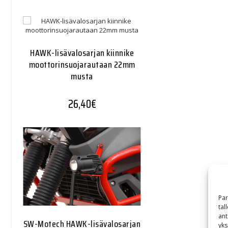
HAWK-lisävalosarjan kiinnike
moottorinsuojarautaan 22mm
musta
26,40
€
Par
tal
ant
SW-Motech HAWK-lisävalosarjan
yks