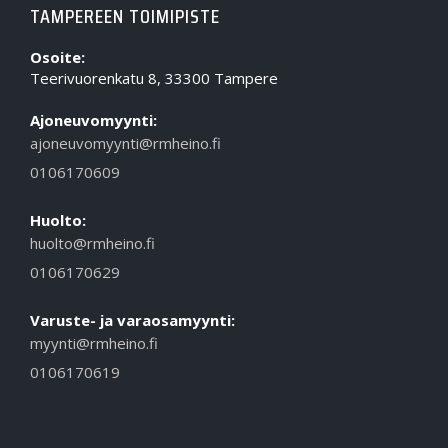
TAMPEREEN TOIMIPISTE
Osoite:
Teerivuorenkatu 8, 33300 Tampere
Ajoneuvomyynti:
ajoneuvomyynti@rmheino.fi
0106170609
Huolto:
huolto@rmheino.fi
0106170629
Varuste- ja varaosamyynti:
myynti@rmheino.fi
0106170619