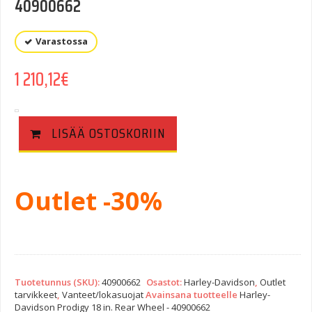
40900662
Varastossa
1 210,12
€
LISÄÄ OSTOSKORIIN
Outlet -30%
Tuotetunnus (SKU):
40900662
Osastot:
Harley-Davidson
,
Outlet
tarvikkeet
,
Vanteet/lokasuojat
Avainsana tuotteelle
Harley-
Davidson Prodigy 18 in. Rear Wheel - 40900662