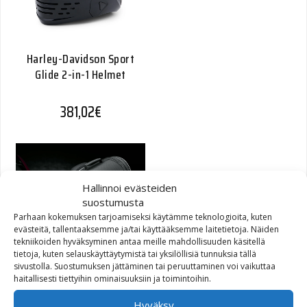
Harley-Davidson Sport
Glide 2-in-1 Helmet
381,02
€
Hallinnoi evästeiden
suostumusta
Parhaan kokemuksen tarjoamiseksi käytämme teknologioita, kuten
evästeitä, tallentaaksemme ja/tai käyttääksemme laitetietoja. Näiden
tekniikoiden hyväksyminen antaa meille mahdollisuuden käsitellä
Onyx Premium Day Bag
tietoja, kuten selauskäyttäytymistä tai yksilöllisiä tunnuksia tällä
sivustolla. Suostumuksen jättäminen tai peruuttaminen voi vaikuttaa
haitallisesti tiettyihin ominaisuuksiin ja toimintoihin.
216,36
€
Hyväksy