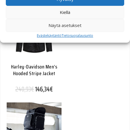
Kiellä
Näytä asetukset
Evästekäytäntö
Tietosuojalausunto
Harley-Davidson Men’s
Hooded Stripe Jacket
Alkuperäinen hinta oli: 240,93€.
Nykyinen hinta on: 146,34€.
240,93
€
146,34
€