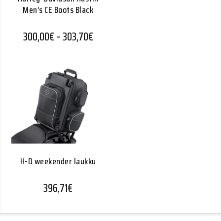
Men’s CE Boots Black
Hintaluokka: 300,00€ - 303,70€
300,00
€
–
303,70
€
H-D weekender laukku
396,71
€