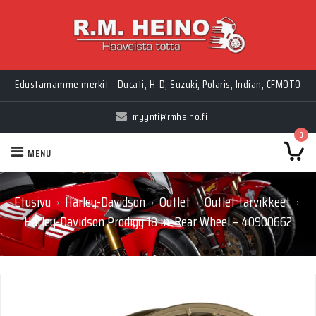
Edustamamme merkit - Ducati, H-D, Suzuki, Polaris, Indian, CFMOTO
myynti@rmheino.fi
0
MENU
Etusivu
Harley-Davidson
Outlet
Outlet tarvikkeet
›
›
›
›
Harley-Davidson Prodigy 18 in. Rear Wheel – 40900662