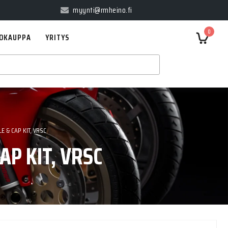
myynti@rmheino.fi
0
OKAUPPA
YRITYS
E & CAP KIT, VRSC
P KIT, VRSC