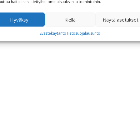
kuttaa haitallisesti tiettyihin ominaisuuksiin ja toimintoihin.
Hyväksy
Kiellä
Näytä asetukset
Evästekäytäntö
Tietosuojalausunto