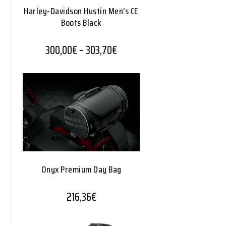
Harley-Davidson Hustin Men’s CE
Boots Black
Hintaluokka: 300,00€ - 303,
300,00
€
–
303,70
€
Onyx Premium Day Bag
216,36
€