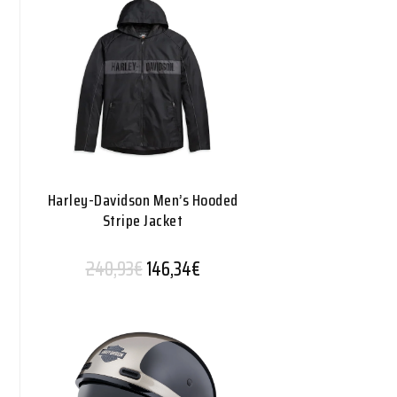
Harley-Davidson Men’s Hooded
Stripe Jacket
Alkuperäinen hinta oli: 240,93€.
Nykyinen hinta on: 146,34€.
240,93
€
146,34
€