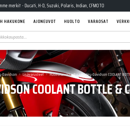
Pe 10-18, La 10-14, Huolto Ma-Pe 9-17
e merkit - Ducati, H-D, Suzuki, Polaris, Indian, CFMOTO
H HAKUKONE
AJONEUVOT
HUOLTO
VARAOSAT
VERKK
›
›
›
y-Davidson
Lisävarusteet
Huoltotarvikkeet
Harley-Davidson COOLANT BOTTL
IDSON COOLANT BOTTLE & CA