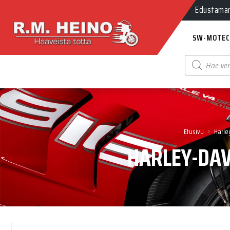
Myynti Ma-
Edustamamm
SW-MOTEC
Products
search
›
Etusivu
Harle
HARLEY-DAV