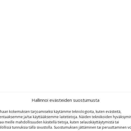
Hallinnoi evästeiden suostumusta
haan kokemuksen tarjoamiseksi käytämme teknologioita, kuten evästeitä,
lentaaksemme ja/tai käyttääksemme laitetietoja. Näiden tekniikoiden hyväksymi
aa meille mahdollisuuden käsitellä tietoja, kuten selauskäyttäytymistä tai
ilöllisiä tunnuksia tällä sivustolla. Suostumuksen jättäminen tai peruuttaminen vo