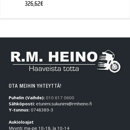
326,62
€
OTA MEIHIN YHTEYTTÄ!
Puhelin (Vaihde):
010 617 0600
Sähköposti:
etunimi.sukunimi@rmheino.fi
Y-tunnus:
0748389-3
Aukioloajat
Myynti: ma-pe 10-18, la 10-14