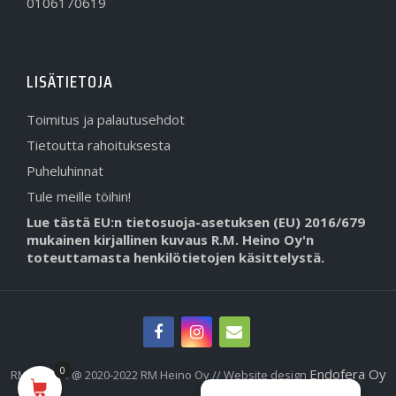
0106170619
LISÄTIETOJA
Toimitus ja palautusehdot
Tietoutta rahoituksesta
Puheluhinnat
Tule meille töihin!
Lue tästä EU:n tietosuoja-asetuksen (EU) 2016/679
mukainen kirjallinen kuvaus R.M. Heino Oy'n
toteuttamasta henkilötietojen käsittelystä.
0
Endofera Oy
RMHeino.fi @ 2020-2022 RM Heino Oy // Website design