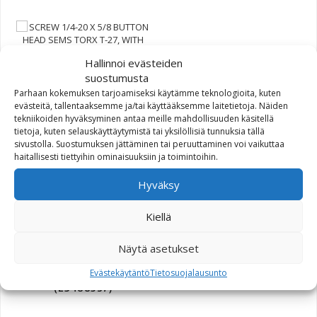
Hallinnoi evästeiden
suostumusta
SCREW 1/4-20 X 5/8
Parhaan kokemuksen tarjoamiseksi käytämme teknologioita, kuten
BUTTON HEAD SEMS TORX
evästeitä, tallentaaksemme ja/tai käyttääksemme laitetietoja. Näiden
T-27, WITH LOCKPATCH
tekniikoiden hyväksyminen antaa meille mahdollisuuden käsitellä
(ZINC) (10200422)
tietoja, kuten selauskäyttäytymistä tai yksilöllisiä tunnuksia tällä
sivustolla. Suostumuksen jättäminen tai peruuttaminen voi vaikuttaa
haitallisesti tiettyihin ominaisuuksiin ja toimintoihin.
0,99
€
Hyväksy
Kiellä
Näytä asetukset
KIT,BRTHR,EXTREME
ELEMENT,BLACK
Evästekäytäntö
Tietosuojalausunto
(29400357)