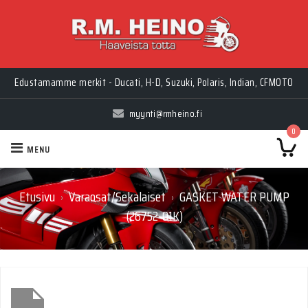
Edustamamme merkit - Ducati, H-D, Suzuki, Polaris, Indian, CFMOTO
myynti@rmheino.fi
0
MENU
Etusivu
Varaosat/Sekalaiset
GASKET WATER PUMP
›
›
(26752-01K)