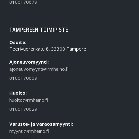
0106170679
TAMPEREEN TOIMIPISTE
Osoite:
Teerivuorenkatu 8, 33300 Tampere
Ajoneuvomyynti:
ajoneuvomyynti@rmheino.fi
0106170609
Huolto:
huolto@rmheino.fi
0106170629
Varuste- ja varaosamyynti:
myynti@rmheino.fi