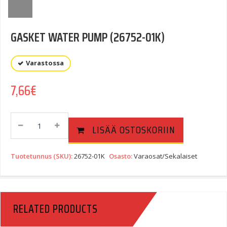
GASKET WATER PUMP (26752-01K)
Varastossa
7,66
€
GASKET
LISÄÄ OSTOSKORIIN
WATER
PUMP
(26752-
Tuotetunnus (SKU):
26752-01K
Osasto:
Varaosat/Sekalaiset
01K)
Quantity
RELATED PRODUCTS