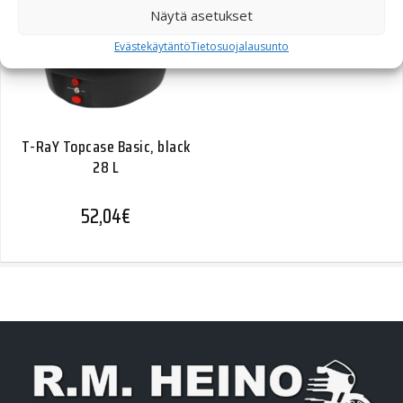
Näytä asetukset
Evästekäytäntö
Tietosuojalausunto
T-RaY Topcase Basic, black
28 L
52,04
€