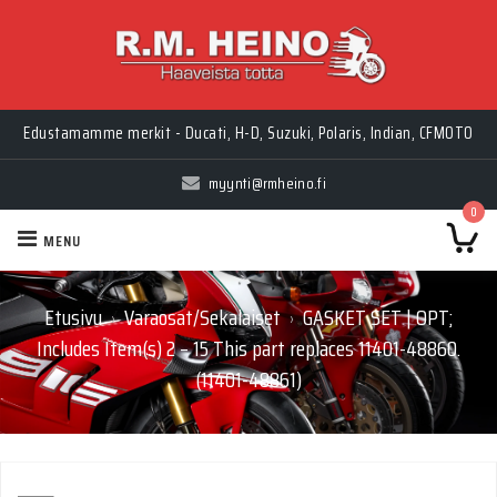
Edustamamme merkit - Ducati, H-D, Suzuki, Polaris, Indian, CFMOTO
myynti@rmheino.fi
0
MENU
Etusivu
Varaosat/Sekalaiset
GASKET SET | OPT;
›
›
Includes Item(s) 2 – 15 This part replaces 11401-48860.
(11401-48861)