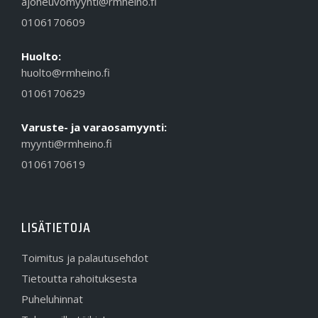
ajoneuvomyynti@rmheino.fi
0106170609
Huolto:
huolto@rmheino.fi
0106170629
Varuste- ja varaosamyynti:
myynti@rmheino.fi
0106170619
LISÄTIETOJA
Toimitus ja palautusehdot
Tietoutta rahoituksesta
Puheluhinnat