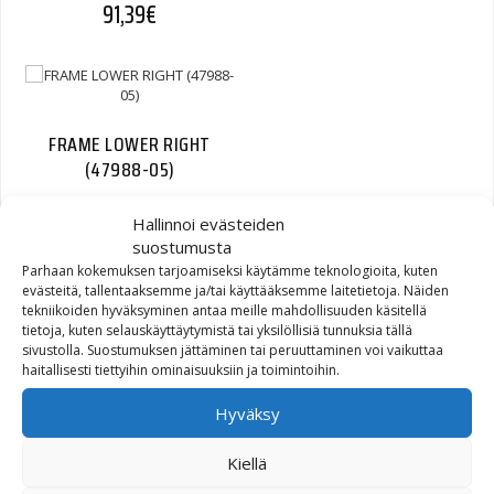
91,39
€
FRAME LOWER RIGHT
(47988-05)
898,01
€
Hallinnoi evästeiden
suostumusta
Parhaan kokemuksen tarjoamiseksi käytämme teknologioita, kuten
evästeitä, tallentaaksemme ja/tai käyttääksemme laitetietoja. Näiden
tekniikoiden hyväksyminen antaa meille mahdollisuuden käsitellä
tietoja, kuten selauskäyttäytymistä tai yksilöllisiä tunnuksia tällä
sivustolla. Suostumuksen jättäminen tai peruuttaminen voi vaikuttaa
BOLT M14 X 1.25 X 30
haitallisesti tiettyihin ominaisuuksiin ja toimintoihin.
SOCKET HD. (46614-06)
Hyväksy
8,43
€
Kiellä