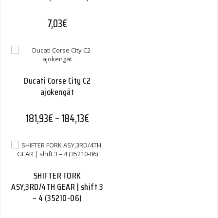
7,03
€
Ducati Corse City C2
ajokengät
Hintaluokka: 181,93€ - 184,13€
181,93
€
–
184,13
€
SHIFTER FORK
ASY,3RD/4TH GEAR | shift 3
– 4 (35210-06)