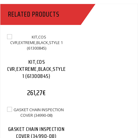
-
RELATED PRODUCTS
15
This
Part
Replaces
11401-
48860.
(11401-
48861)
KIT,COS
Quantity
CVR,EXTREME,BLACK,STYLE
1 (61300845)
261,27
€
GASKET CHAIN INSPECTION
COVER (34990-08)