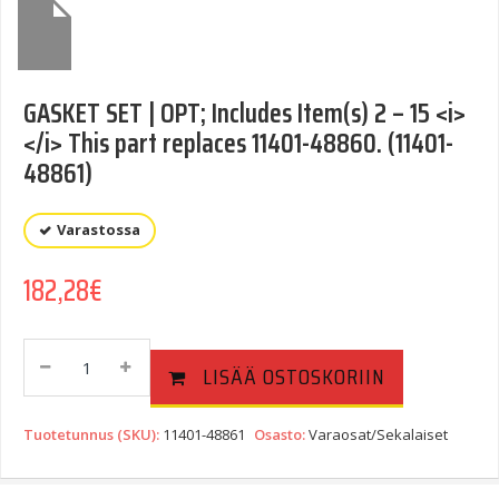
GASKET SET | OPT; Includes Item(s) 2 – 15 <i>
</i> This part replaces 11401-48860. (11401-
48861)
Varastossa
182,28
€
GASKET
LISÄÄ OSTOSKORIIN
SET
|
OPT;
Tuotetunnus (SKU):
11401-48861
Osasto:
Varaosat/Sekalaiset
Includes
Item(s)
2