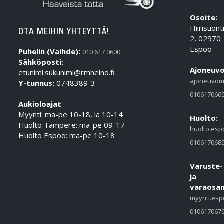
Osoite:
Hiirisuont
OTA MEIHIN YHTEYTTÄ!
2, 02970
Espoo
Puhelin (Vaihde):
010 617 0600
Sähköposti:
Ajoneuvo
etunimi.sukunimi@rmheino.fi
ajoneuvom
Y-tunnus:
0748389-3
010617066
Aukioloajat
Myynti: ma-pe 10-18, la 10-14
Huolto:
Huolto Tampere: ma-pe 09-17
huolto.esp
Huolto Espoo: ma-pe 10-18
010617068
Varuste-
ja
varaosam
myynti.esp
010617067