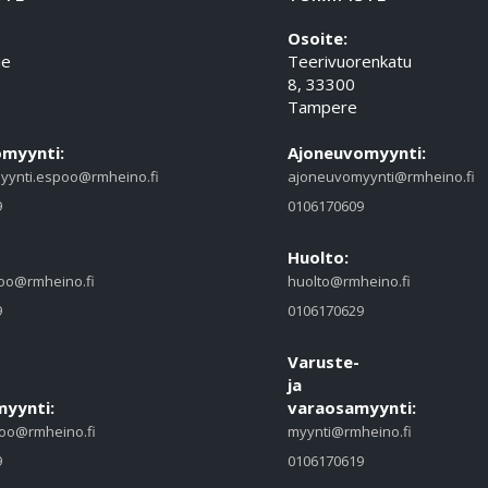
Osoite:
ie
Teerivuorenkatu
8, 33300
Tampere
myynti:
Ajoneuvomyynti:
yynti.espoo@rmheino.fi
ajoneuvomyynti@rmheino.fi
9
0106170609
Huolto:
oo@rmheino.fi
huolto@rmheino.fi
9
0106170629
Varuste-
ja
yynti:
varaosamyynti:
oo@rmheino.fi
myynti@rmheino.fi
9
0106170619