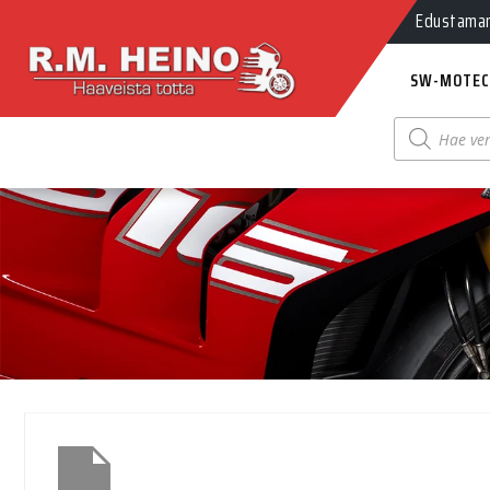
Edustamamm
SW-MOTEC
Products
search