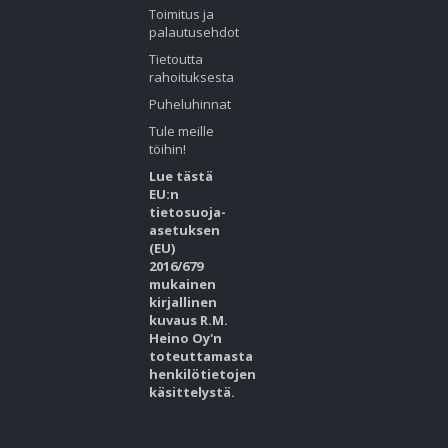
Toimitus ja
palautusehdot
Tietoutta
rahoituksesta
Puheluhinnat
Tule meille
töihin!
Lue tästä
EU:n
tietosuoja-
asetuksen
(EU)
2016/679
mukainen
kirjallinen
kuvaus R.M.
Heino Oy'n
toteuttamasta
henkilötietojen
käsittelystä.