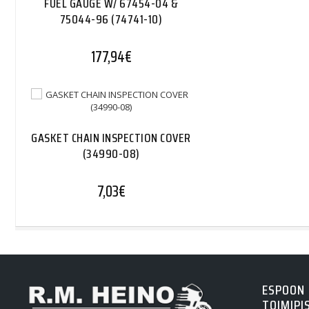
FUEL GAUGE W/ 67454-04 &
75044-96 (74741-10)
177,94
€
GASKET CHAIN INSPECTION COVER
(34990-08)
7,03
€
ESPOON
TOIMIPI