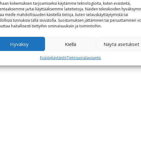
haan kokemuksen tarjoamiseksi käytämme teknologioita, kuten evästeitä,
lentaaksemme ja/tai käyttääksemme laitetietoja. Näiden tekniikoiden hyväksymi
aa meille mahdollisuuden käsitellä tietoja, kuten selauskäyttäytymistä tai
ilöllisiä tunnuksia tällä sivustolla. Suostumuksen jättäminen tai peruuttaminen vo
kuttaa haitallisesti tiettyihin ominaisuuksiin ja toimintoihin.
Hyväksy
Kiellä
Näytä asetukset
Evästekäytäntö
Tietosuojalausunto