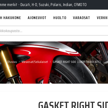
e merkit - Ducati, H-D, Suzuki, Polaris, Indian, CFMOTO
H HAKUKONE
AJONEUVOT
HUOLTO
VARAOSAT
VERKK
›
›
Etusivu
Varaosat/Sekalaiset
GASKET RIGHT SIDE COVER (36801-87C)
GASKET RIGHT SI