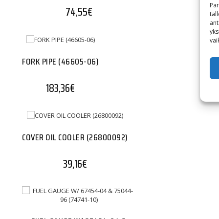
Par
74,55
€
tal
ant
yks
vai
FORK PIPE (46605-06)
183,36
€
COVER OIL COOLER (26800092)
39,16
€