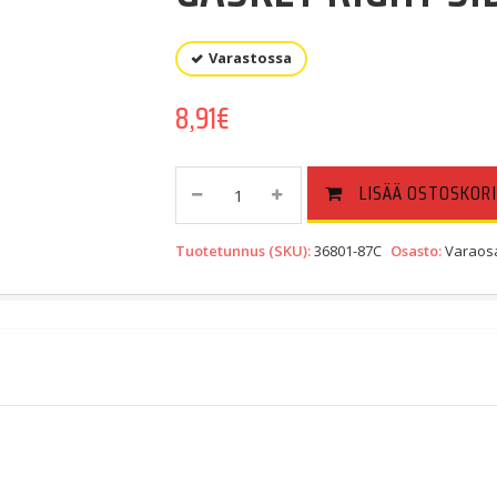
Varastossa
8,91
€
GASKET
LISÄÄ OSTOSKORI
RIGHT
SIDE
Tuotetunnus (SKU):
36801-87C
Osasto:
Varaosa
COVER
(36801-
87C)
Quantity