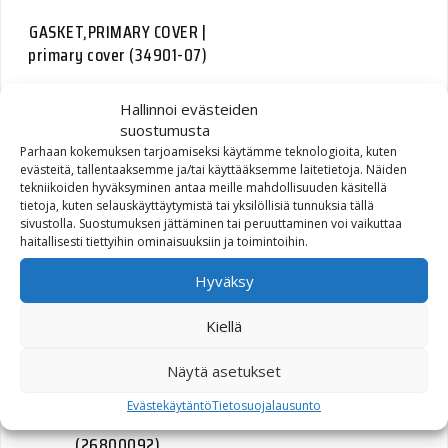
GASKET,PRIMARY COVER |
primary cover (34901-07)
74,55
€
Hallinnoi evästeiden
suostumusta
Parhaan kokemuksen tarjoamiseksi käytämme teknologioita, kuten
evästeitä, tallentaaksemme ja/tai käyttääksemme laitetietoja. Näiden
tekniikoiden hyväksyminen antaa meille mahdollisuuden käsitellä
tietoja, kuten selauskäyttäytymistä tai yksilöllisiä tunnuksia tällä
FRAME LOWER RIGHT
sivustolla. Suostumuksen jättäminen tai peruuttaminen voi vaikuttaa
haitallisesti tiettyihin ominaisuuksiin ja toimintoihin.
(47988-05)
Hyväksy
898,01
€
Kiellä
Näytä asetukset
Evästekäytäntö
Tietosuojalausunto
COVER OIL COOLER
(26800092)