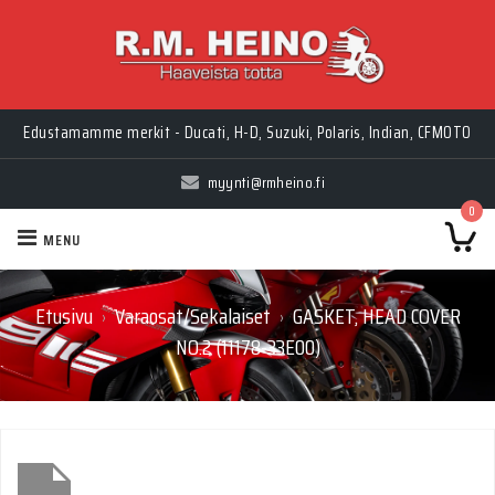
Edustamamme merkit - Ducati, H-D, Suzuki, Polaris, Indian, CFMOTO
myynti@rmheino.fi
0
MENU
Etusivu
Varaosat/Sekalaiset
GASKET, HEAD COVER
›
›
NO.2 (11178-33E00)