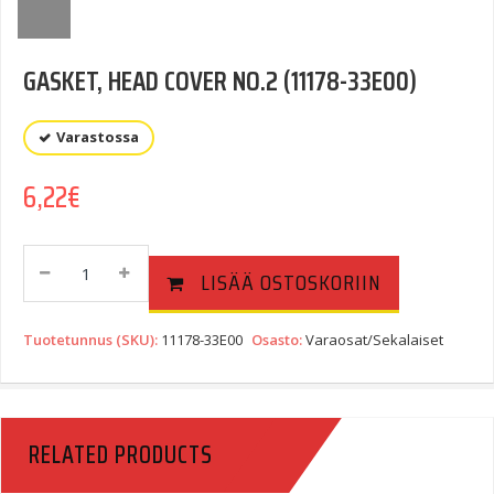
GASKET, HEAD COVER NO.2 (11178-33E00)
Varastossa
6,22
€
GASKET,
LISÄÄ OSTOSKORIIN
HEAD
COVER
NO.2
Tuotetunnus (SKU):
11178-33E00
Osasto:
Varaosat/Sekalaiset
(11178-
33E00)
Quantity
RELATED PRODUCTS