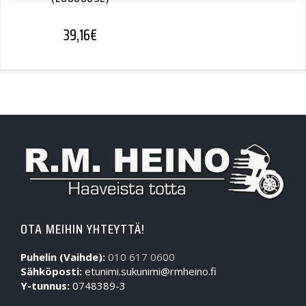
39,16
€
OTA MEIHIN YHTEYTTÄ!
Puhelin (Vaihde):
010 617 0600
Sähköposti:
etunimi.sukunimi@rmheino.fi
Y-tunnus:
0748389-3