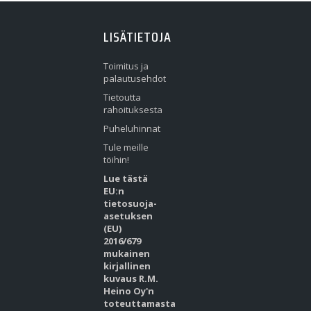
LISÄTIETOJA
Toimitus ja
palautusehdot
Tietoutta
rahoituksesta
Puheluhinnat
Tule meille
töihin!
Lue tästä
EU:n
tietosuoja-
asetuksen
(EU)
2016/679
mukainen
kirjallinen
kuvaus R.M.
Heino Oy'n
toteuttamasta