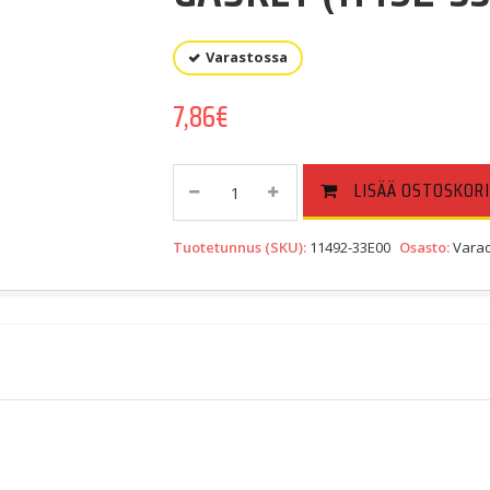
Varastossa
7,86
€
GASKET
LISÄÄ OSTOSKORI
(11492-
33E00)
Tuotetunnus (SKU):
11492-33E00
Osasto:
Varao
Quantity