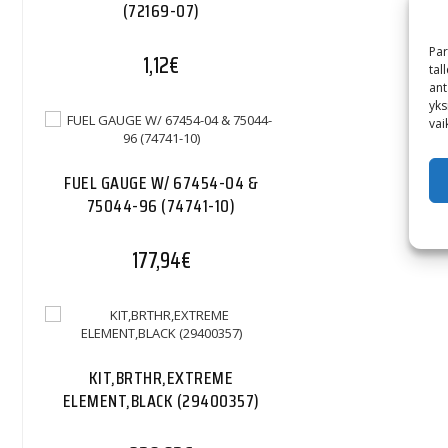
(72169-07)
Par
1,12
€
tal
ant
yks
vai
FUEL GAUGE W/ 67454-04 &
75044-96 (74741-10)
177,94
€
KIT,BRTHR,EXTREME
ELEMENT,BLACK (29400357)