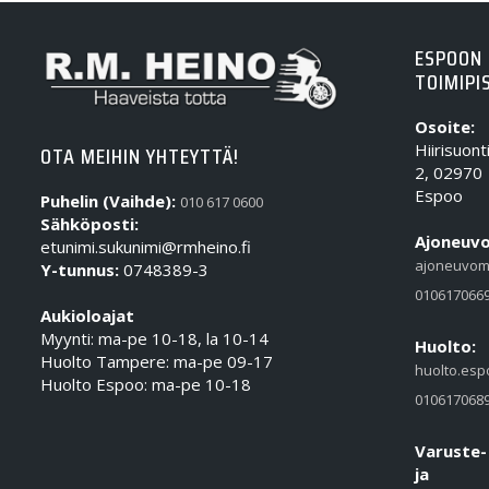
ESPOON
TOIMIPI
Osoite:
Hiirisuont
OTA MEIHIN YHTEYTTÄ!
2, 02970
Espoo
Puhelin (Vaihde):
010 617 0600
Sähköposti:
Ajoneuvo
etunimi.sukunimi@rmheino.fi
ajoneuvom
Y-tunnus:
0748389-3
010617066
Aukioloajat
Myynti: ma-pe 10-18, la 10-14
Huolto:
Huolto Tampere: ma-pe 09-17
huolto.esp
Huolto Espoo: ma-pe 10-18
010617068
Varuste-
ja