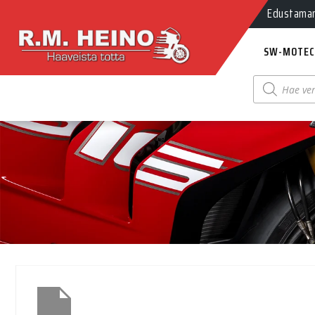
Edustamamm
SW-MOTEC
Products
search