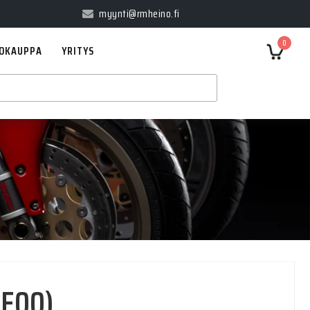
myynti@rmheino.fi
0
OKAUPPA
YRITYS
3E00)