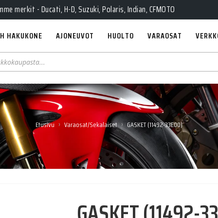
e merkit - Ducati, H-D, Suzuki, Polaris, Indian, CFMOTO
H HAKUKONE
AJONEUVOT
HUOLTO
VARAOSAT
VERKK
›
›
Etusivu
Varaosat/Sekalaiset
GASKET (11492-33E00)
GASKET (11492-3