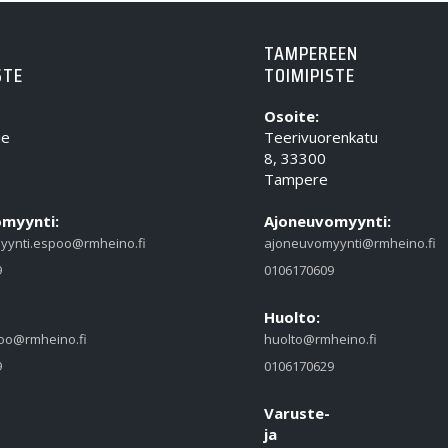
TAMPEREEN
STE
TOIMIPISTE
Osoite:
ie
Teerivuorenkatu
8, 33300
Tampere
myynti:
Ajoneuvomyynti:
yynti.espoo@rmheino.fi
ajoneuvomyynti@rmheino.fi
9
0106170609
Huolto:
oo@rmheino.fi
huolto@rmheino.fi
9
0106170629
Varuste-
ja