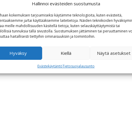
Hallinnoi evästeiden suostumusta
haan kokemuksen tarjoamiseksi käytämme teknologioita, kuten evästeitä,
lentaaksemme ja/tai käyttääksemme laitetietoja. Näiden tekniikoiden hyväksymi
aa meille mahdollisuuden käsitellä tietoja, kuten selauskäyttäytymistä tai
ilöllisiä tunnuksia tällä sivustolla. Suostumuksen jättäminen tai peruuttaminen vo
kuttaa haitallisesti tiettyihin ominaisuuksiin ja toimintoihin.
Hyväksy
Kiellä
Näytä asetukset
Evästekäytäntö
Tietosuojalausunto