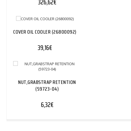
326,62
€
COVER OIL COOLER (26800092)
39,16
€
NUT,GRABSTRAP RETENTION
(59723-04)
6,32
€