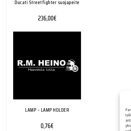
Ducati Streetfighter suojapeite
236,00
€
LAMP – LAMP HOLDER
Par
tal
ant
0,76
€
yks
vai