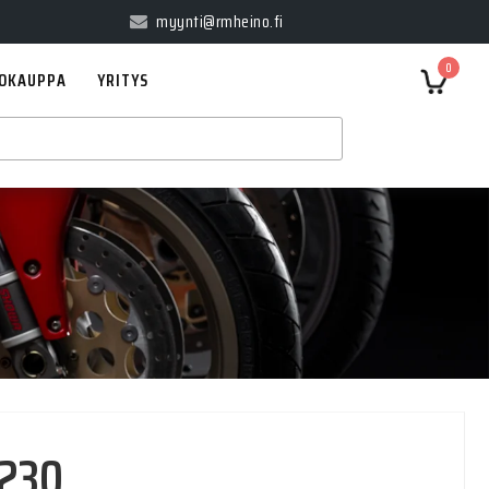
myynti@rmheino.fi
0
OKAUPPA
YRITYS
=230