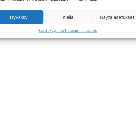
Hyväksy
Kiellä
Näytä asetukset
Evästekäytäntö
Tietosuojalausunto