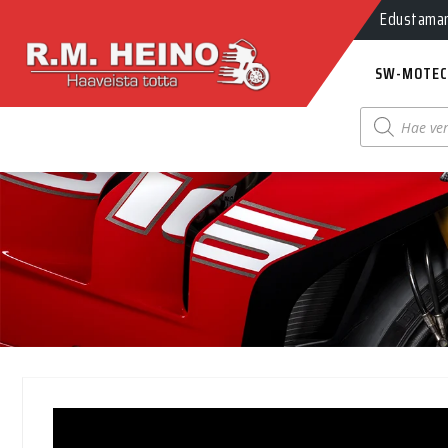
Myynti Ma-
Edustamamm
SW-MOTEC
Products
search