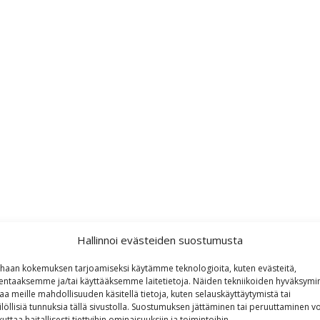
Hallinnoi evästeiden suostumusta
haan kokemuksen tarjoamiseksi käytämme teknologioita, kuten evästeitä,
lentaaksemme ja/tai käyttääksemme laitetietoja. Näiden tekniikoiden hyväksymi
aa meille mahdollisuuden käsitellä tietoja, kuten selauskäyttäytymistä tai
ilöllisiä tunnuksia tällä sivustolla. Suostumuksen jättäminen tai peruuttaminen vo
kuttaa haitallisesti tiettyihin ominaisuuksiin ja toimintoihin.