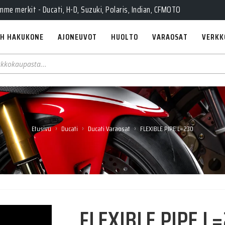
Pe 10-18, La 10-14, Huolto Ma-Pe 9-17
e merkit - Ducati, H-D, Suzuki, Polaris, Indian, CFMOTO
H HAKUKONE
AJONEUVOT
HUOLTO
VARAOSAT
VERKK
›
›
›
Etusivu
Ducati
Ducati Varaosat
FLEXIBLE PIPE L=230
FLEXIBLE PIPE L