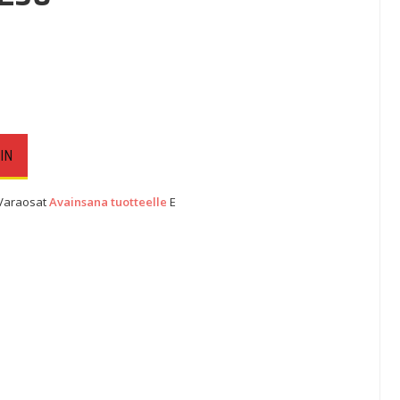
IN
 Varaosat
Avainsana tuotteelle
E