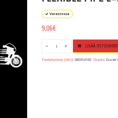
Varastossa
9,06
€
FLEXIBLE
LISÄÄ OSTOSKORI
PIPE
L=230
Tuotetunnus (SKU):
080354160
Osasto:
Ducati
Quantity