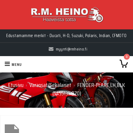
Edustamamme merkit - Ducati, H-D, Suzuki, Polaris, Indian, CFMOTO
myynti@rmheino.fi
0
MENU
Etusivu
Varaosat/Sekalaiset
FENDER-FLARE,LH,BLK
›
›
(5455131-070)