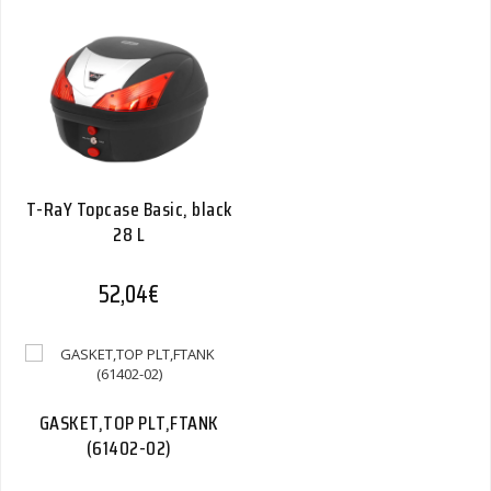
T-RaY Topcase Basic, black
28 L
52,04
€
GASKET,TOP PLT,FTANK
(61402-02)