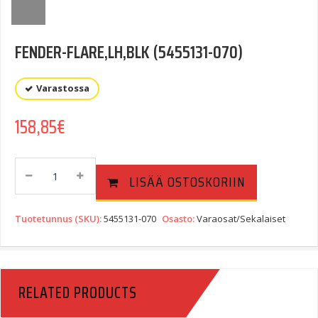
FENDER-FLARE,LH,BLK (5455131-070)
Varastossa
158,85
€
FENDER-
LISÄÄ OSTOSKORIIN
FLARE,LH,BLK
(5455131-
070)
Tuotetunnus (SKU):
5455131-070
Osasto:
Varaosat/Sekalaiset
Quantity
RELATED PRODUCTS