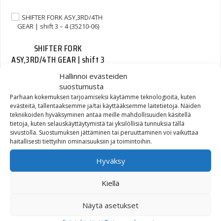
SHIFTER FORK
ASY,3RD/4TH GEAR | shift 3
– 4 (35210-06)
Hallinnoi evästeiden
suostumusta
91,39
€
Parhaan kokemuksen tarjoamiseksi käytämme teknologioita, kuten
evästeitä, tallentaaksemme ja/tai käyttääksemme laitetietoja. Näiden
tekniikoiden hyväksyminen antaa meille mahdollisuuden käsitellä
tietoja, kuten selauskäyttäytymistä tai yksilöllisiä tunnuksia tällä
sivustolla. Suostumuksen jättäminen tai peruuttaminen voi vaikuttaa
haitallisesti tiettyihin ominaisuuksiin ja toimintoihin.
Hyväksy
DOG RING, POCKETED,
TRANSMISSION | pocketed
Kiellä
(35204-06)
Näytä asetukset
121,02
€