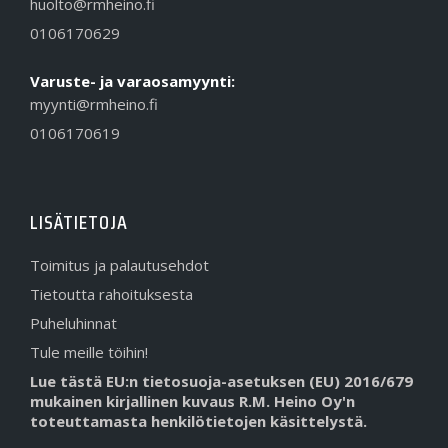
huolto@rmheino.fi
0106170629
Varuste- ja varaosamyynti:
myynti@rmheino.fi
0106170619
LISÄTIETOJA
Toimitus ja palautusehdot
Tietoutta rahoituksesta
Puheluhinnat
Tule meille töihin!
Lue tästä EU:n tietosuoja-asetuksen (EU) 2016/679
mukainen kirjallinen kuvaus R.M. Heino Oy'n
toteuttamasta henkilötietojen käsittelystä.