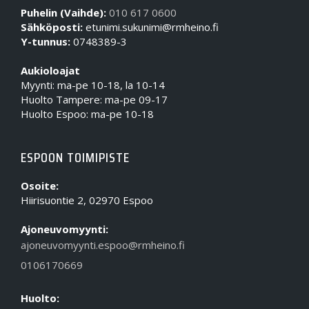
Puhelin (Vaihde):
010 617 0600
Sähköposti:
etunimi.sukunimi@rmheino.fi
Y-tunnus:
0748389-3
Aukioloajat
Myynti: ma-pe 10-18, la 10-14
Huolto Tampere: ma-pe 09-17
Huolto Espoo: ma-pe 10-18
ESPOON TOIMIPISTE
Osoite:
Hiirisuontie 2, 02970 Espoo
Ajoneuvomyynti:
ajoneuvomyynti.espoo@rmheino.fi
0106170669
Huolto: