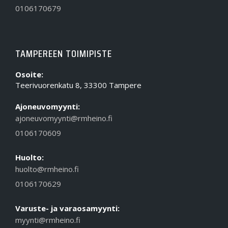
0106170679
TAMPEREEN TOIMIPISTE
Osoite:
Teerivuorenkatu 8, 33300 Tampere
Ajoneuvomyynti:
ajoneuvomyynti@rmheino.fi
0106170609
Huolto:
huolto@rmheino.fi
0106170629
Varuste- ja varaosamyynti:
myynti@rmheino.fi