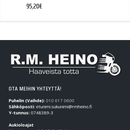
95,20
€
OTA MEIHIN YHTEYTTÄ!
Puhelin (Vaihde):
010 617 0600
Sähköposti:
etunimi.sukunimi@rmheino.fi
Y-tunnus:
0748389-3
Aukioloajat