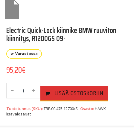
Electric Quick-Lock kiinnike BMW ruuviton
kiinnitys, R1200GS 09-
Varastossa
95,20
€
Electric
LISÄÄ OSTOSKORIIN
Quick-
Lock
Kiinnike
Tuotetunnus (SKU):
TRE.00.475.12700/S
Osasto:
HAWK-
BMW
lisävalosarjat
Ruuviton
Kiinnitys,
R1200GS