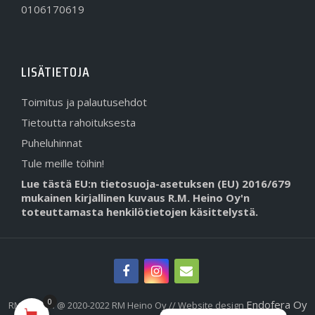
0106170619
LISÄTIETOJA
Toimitus ja palautusehdot
Tietoutta rahoituksesta
Puheluhinnat
Tule meille töihin!
Lue tästä EU:n tietosuoja-asetuksen (EU) 2016/679
mukainen kirjallinen kuvaus R.M. Heino Oy'n
toteuttamasta henkilötietojen käsittelystä.
0
Endofera Oy
RMHeino.fi @ 2020-2022 RM Heino Oy // Website design