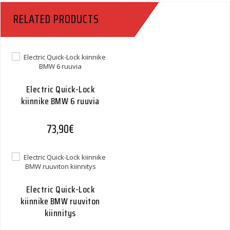
09-
RELATED PRODUCTS
Quantity
Electric Quick-Lock
kiinnike BMW 6 ruuvia
73,90
€
Electric Quick-Lock
kiinnike BMW ruuviton
kiinnitys