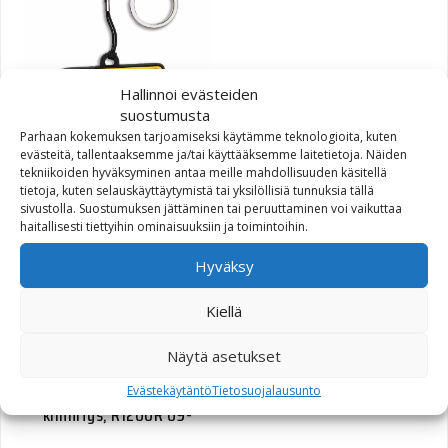
Hallinnoi evästeiden
suostumusta
Parhaan kokemuksen tarjoamiseksi käytämme teknologioita, kuten
Ducati Scrambler
evästeitä, tallentaaksemme ja/tai käyttääksemme laitetietoja. Näiden
tekniikoiden hyväksyminen antaa meille mahdollisuuden käsitellä
avaimenperä
tietoja, kuten selauskäyttäytymistä tai yksilöllisiä tunnuksia tällä
sivustolla. Suostumuksen jättäminen tai peruuttaminen voi vaikuttaa
8,13
€
haitallisesti tiettyihin ominaisuuksiin ja toimintoihin.
Hyväksy
Kiellä
Näytä asetukset
Electric Quick-Lock
kiinnike BMW ruuviton
Evästekäytäntö
Tietosuojalausunto
kiinnitys, R1200R 09-