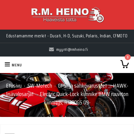
Edustamamme merkit - Ducati, H-D, Suzuki, Polaris, Indian, CFMOTO
myynti@rmheino.fi
0
MENU
Etusivu
SW-Motech
GPS- ja sähkövarusteet
HAWK-
›
›
›
lisävalosarjat
Electric Quick-Lock kiinnike BMW ruuviton
›
kiinnitys, R1200GS 09-