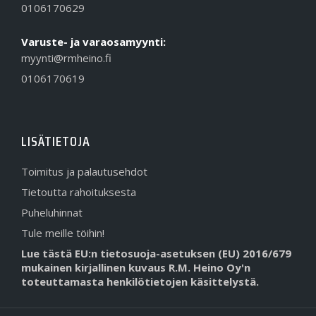
0106170629
Varuste- ja varaosamyynti:
myynti@rmheino.fi
0106170619
LISÄTIETOJA
Toimitus ja palautusehdot
Tietoutta rahoituksesta
Puheluhinnat
Tule meille töihin!
Lue tästä EU:n tietosuoja-asetuksen (EU) 2016/679
mukainen kirjallinen kuvaus R.M. Heino Oy'n
toteuttamasta henkilötietojen käsittelystä.