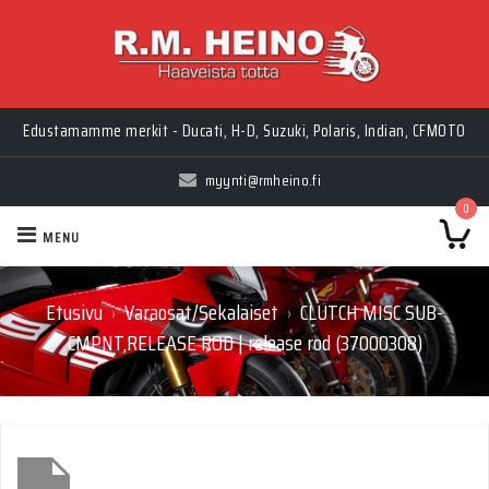
Edustamamme merkit - Ducati, H-D, Suzuki, Polaris, Indian, CFMOTO
myynti@rmheino.fi
0
MENU
Etusivu
Varaosat/Sekalaiset
CLUTCH MISC SUB-
›
›
CMPNT,RELEASE ROD | release rod (37000308)