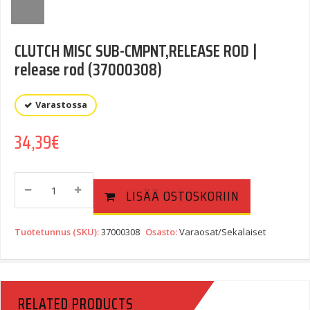
CLUTCH MISC SUB-CMPNT,RELEASE ROD |
release rod (37000308)
Varastossa
34,39
€
CLUTCH
LISÄÄ OSTOSKORIIN
MISC
SUB-
CMPNT,RELEASE
Tuotetunnus (SKU):
37000308
Osasto:
Varaosat/Sekalaiset
ROD
|
Release
Rod
RELATED PRODUCTS
(37000308)