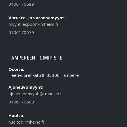
0106170689
Varuste- ja varaosamyynti:
myynti.espoo@rmheino.fi
0106170679
TAMPEREEN TOIMIPISTE
Osoite:
Teerivuorenkatu 8, 33300 Tampere
Ajoneuvomyynti:
ajoneuvomyynti@rmheino.fi
0106170609
Huolto:
huolto@rmheino.fi