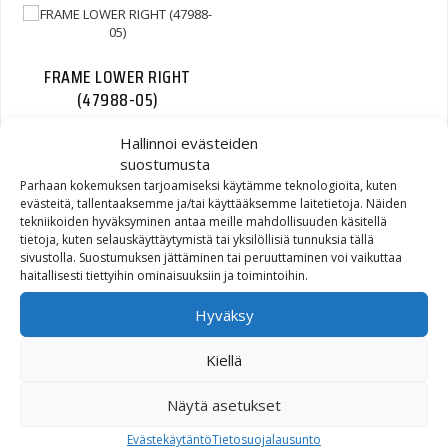
FRAME LOWER RIGHT
(47988-05)
Hallinnoi evästeiden
898,01
€
suostumusta
Parhaan kokemuksen tarjoamiseksi käytämme teknologioita, kuten
evästeitä, tallentaaksemme ja/tai käyttääksemme laitetietoja. Näiden
tekniikoiden hyväksyminen antaa meille mahdollisuuden käsitellä
tietoja, kuten selauskäyttäytymistä tai yksilöllisiä tunnuksia tällä
sivustolla. Suostumuksen jättäminen tai peruuttaminen voi vaikuttaa
GEAR, COUNTERSHAFT, 3RD
haitallisesti tiettyihin ominaisuuksiin ja toimintoihin.
| countershaft-third
(35811-06)
Hyväksy
Kiellä
134,17
€
Näytä asetukset
Evästekäytäntö
Tietosuojalausunto