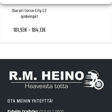
Ducati Corse City C2
ajokengät
Hintaluokka: 181,93€ - 184,13€
181,93
€
–
184,13
€
OTA MEIHIN YHTEYTTÄ!
Puhelin (Vaihde):
010 617 0600