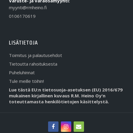
Varuste- ja varaosamyynti:
myynti@rmheino.fi
0106170619
LISÄTIETOJA
Toimitus ja palautusehdot
Tietoutta rahoituksesta
Puheluhinnat
Tule meille töihin!
Lue tästä EU:n tietosuoja-asetuksen (EU) 2016/679
mukainen kirjallinen kuvaus R.M. Heino Oy'n
toteuttamasta henkilötietojen käsittelystä.