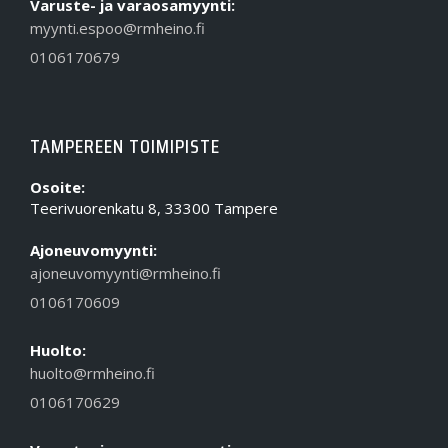
Varuste- ja varaosamyynti:
myynti.espoo@rmheino.fi
0106170679
TAMPEREEN TOIMIPISTE
Osoite:
Teerivuorenkatu 8, 33300 Tampere
Ajoneuvomyynti:
ajoneuvomyynti@rmheino.fi
0106170609
Huolto:
huolto@rmheino.fi
0106170629