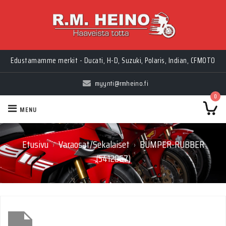
Edustamamme merkit - Ducati, H-D, Suzuki, Polaris, Indian, CFMOTO
myynti@rmheino.fi
0
MENU
Etusivu
Varaosat/Sekalaiset
BUMPER-RUBBER
›
›
(5412067)