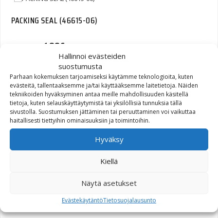
PACKING SEAL (46615-06)
1,88
€
Hallinnoi evästeiden
suostumusta
Parhaan kokemuksen tarjoamiseksi käytämme teknologioita, kuten
evästeitä, tallentaaksemme ja/tai käyttääksemme laitetietoja. Näiden
tekniikoiden hyväksyminen antaa meille mahdollisuuden käsitellä
tietoja, kuten selauskäyttäytymistä tai yksilöllisiä tunnuksia tällä
SCREW 1/4-20 X 5/8
sivustolla. Suostumuksen jättäminen tai peruuttaminen voi vaikuttaa
haitallisesti tiettyihin ominaisuuksiin ja toimintoihin.
BUTTON HEAD SEMS TORX
T-27, WITH LOCKPATCH
Hyväksy
(ZINC) (10200422)
Kiellä
0,99
€
Näytä asetukset
Evästekäytäntö
Tietosuojalausunto