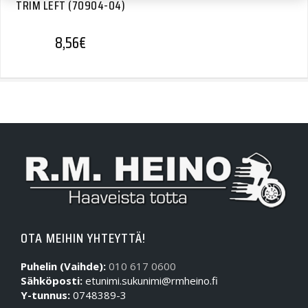
TRIM LEFT (70904-04)
8,56
€
OTA MEIHIN YHTEYTTÄ!
Puhelin (Vaihde):
010 617 0600
Sähköposti:
etunimi.sukunimi@rmheino.fi
Y-tunnus:
0748389-3