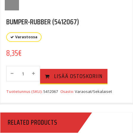
BUMPER-RUBBER (5412067)
Varastossa
8,35
€
BUMPER-
LISÄÄ OSTOSKORIIN
RUBBER
(5412067)
Quantity
Tuotetunnus (SKU):
5412067
Osasto:
Varaosat/Sekalaiset
RELATED PRODUCTS