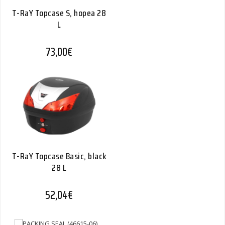
T-RaY Topcase S, hopea 28
L
73,00
€
T-RaY Topcase Basic, black
28 L
52,04
€