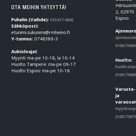
Hiirisuont
OTA MEIHIN YHTEYTTÄ!
2, 02970
Espoo
Puhelin (Vaihde):
010 617 0600
Sähköposti:
Ajoneuvo
etunimi.sukunimi@rmheino.fi
ajoneuvom
Y-tunnus:
0748389-3
010617066
Aukioloajat
Myynti: ma-pe 10-18, la 10-14
Huolto:
Huolto Tampere: ma-pe 09-17
huolto.esp
Huolto Espoo: ma-pe 10-18
010617068
Varuste-
ja
varaosam
myynti.esp
010617067