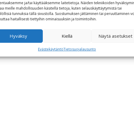
lentaaksemme ja/tai käyttääksemme laitetietoja. Näiden tekniikoiden hyväksymi
aa meille mahdollisuuden käsitellä tietoja, kuten selauskäyttäytymistä tai
ilöllisiä tunnuksia tällä sivustolla. Suostumuksen jättäminen tai peruuttaminen vo
kuttaa haitallisesti tiettyihin ominaisuuksiin ja toimintoihin.
Hyväksy
Kiellä
Näytä asetukset
Evästekäytäntö
Tietosuojalausunto