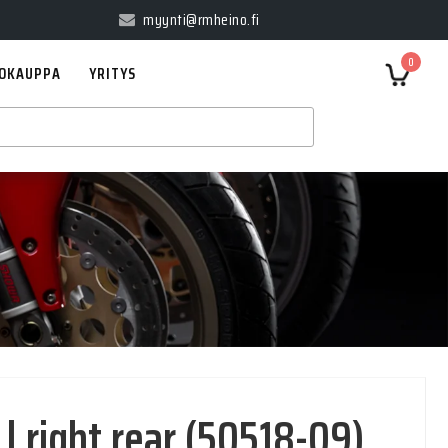
myynti@rmheino.fi
0
OKAUPPA
YRITYS
 right rear (50518-09)