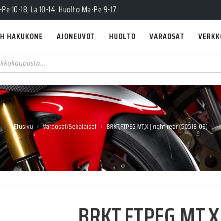
Pe 10-18, La 10-14, Huolto Ma-Pe 9-17
H HAKUKONE
AJONEUVOT
HUOLTO
VARAOSAT
VERKK
›
›
Etusivu
Varaosat/Sekalaiset
BRKT,FTPEG MT,X | right rear (50518-09)
BRKT,FTPEG MT,X |