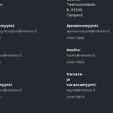
ie
Teerivuorenkatu
8, 33300
Tampere
myynti:
Ajoneuvomyynti:
yynti.espoo@rmheino.fi
ajoneuvomyynti@rmheino.fi
9
0106170609
Huolto:
oo@rmheino.fi
huolto@rmheino.fi
9
0106170629
Varuste-
ja
yynti:
varaosamyynti:
oo@rmheino.fi
myynti@rmheino.fi
9
0106170619