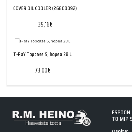
COVER OIL COOLER (26800092)
39,16
€
T-RaY Topcase S, hopea 28 L
73,00
€
ESPOON
TOIMIPI
Osoite: