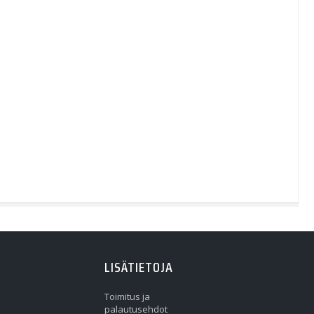
LISÄTIETOJA
Toimitus ja
palautusehdot