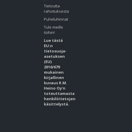
Tietoutta
rahoituksesta
Puheluhinnat
Tule meille
töihin!
Lue tästä
EU:n
tietosuoja-
asetuksen
(EU)
2016/679
mukainen
kirjallinen
kuvaus R.M.
Heino Oy'n
toteuttamasta
henkilötietojen
käsittelystä.