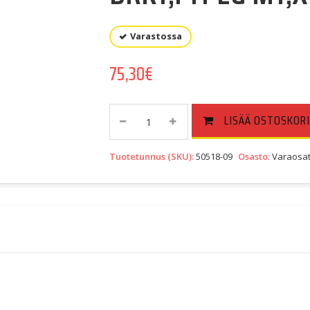
Varastossa
75,30
€
BRKT,FTPEG
LISÄÄ OSTOSKORI
MT,X
|
Tuotetunnus (SKU):
50518-09
Osasto:
Varaosat
Right
Rear
(50518-
09)
Quantity