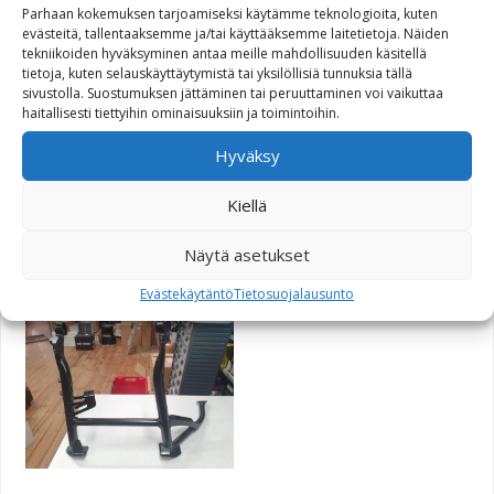
Alkuperäinen hinta oli: 258,60€.
Nykyinen hinta on: 199,00€.
258,60
€
199,00
€
Parhaan kokemuksen tarjoamiseksi käytämme teknologioita, kuten
evästeitä, tallentaaksemme ja/tai käyttääksemme laitetietoja. Näiden
tekniikoiden hyväksyminen antaa meille mahdollisuuden käsitellä
tietoja, kuten selauskäyttäytymistä tai yksilöllisiä tunnuksia tällä
sivustolla. Suostumuksen jättäminen tai peruuttaminen voi vaikuttaa
haitallisesti tiettyihin ominaisuuksiin ja toimintoihin.
Yksiosainen alakate
Hyväksy
Carbon, BMW S1000RR
2010-/2012-
Kiellä
Alkuperäinen hinta oli: 594,10€.
Nykyinen hinta on: 300,00€.
594,10
€
300,00
€
Näytä asetukset
Evästekäytäntö
Tietosuojalausunto