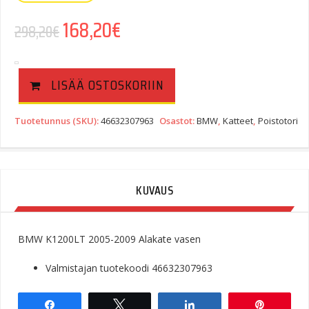
168,20
€
298,20
€
LISÄÄ OSTOSKORIIN
Tuotetunnus (SKU):
46632307963
Osastot:
BMW
,
Katteet
,
Poistotori
KUVAUS
BMW K1200LT 2005-2009 Alakate vasen
Valmistajan tuotekoodi 46632307963
Share
Tweet
Share
Pin