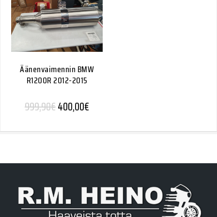
Äänenvaimennin BMW
R1200R 2012-2015
Alkuperäinen hinta oli: 999,90€.
Nykyinen hinta on: 400,00€.
999,90
€
400,00
€