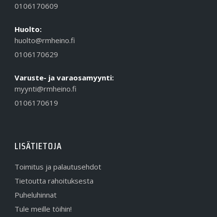
0106170609
Huolto:
huolto@rmheino.fi
0106170629
Varuste- ja varaosamyynti:
myynti@rmheino.fi
0106170619
LISÄTIETOJA
Toimitus ja palautusehdot
Tietoutta rahoituksesta
Puheluhinnat
Tule meille töihin!