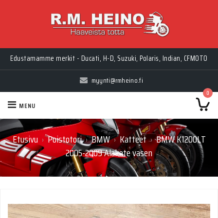
Myynti Ma-Pe 10-18, La 10-14, Huolto Ma-Pe 9-17
Edustamamme merkit - Ducati, H-D, Suzuki, Polaris, Indian, CFMOTO
myynti@rmheino.fi
0
MENU
Etusivu
Poistotori
BMW
Katteet
BMW K1200LT
›
›
›
›
2005-2009 Alakate vasen