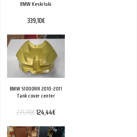
BMW Keskituki
339,10
€
BMW S1000RR 2010-2011
Tank cover center
271,70
€
124,44
€