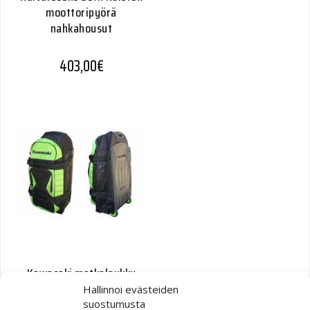
moottoripyörä
nahkahousut
403,00
€
Kawasaki matkalaukku
Hallinnoi evästeiden
suostumusta