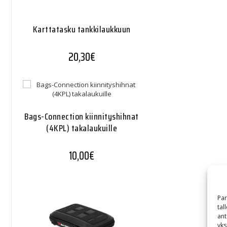
Karttatasku tankkilaukkuun
20,30
€
Bags-Connection kiinnityshihnat
(4KPL) takalaukuille
10,00
€
Par
tal
ant
yks