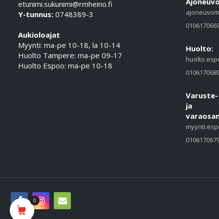
Ajoneuvo
etunimi.sukunimi@rmheino.fi
ajoneuvom
Y-tunnus:
0748389-3
010617066
Aukioloajat
Myynti: ma-pe 10-18, la 10-14
Huolto:
Huolto Tampere: ma-pe 09-17
huolto.esp
Huolto Espoo: ma-pe 10-18
010617068
Varuste-
ja
varaosam
myynti.esp
010617067
0