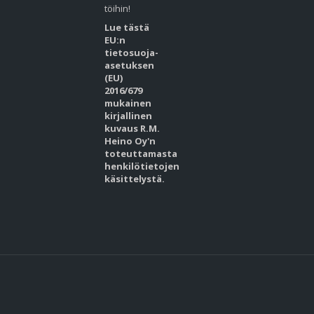
töihin!
Lue tästä
EU:n
tietosuoja-
asetuksen
(EU)
2016/679
mukainen
kirjallinen
kuvaus R.M.
Heino Oy'n
toteuttamasta
henkilötietojen
käsittelystä.