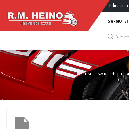
Edustamamm
SW-MOTEC
Products
search
›
›
Etusivu
SW-Motech
Lauku