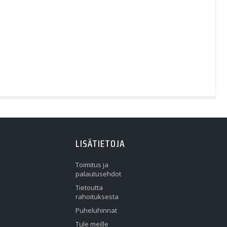
LISÄTIETOJA
Toimitus ja
palautusehdot
Tietoutta
rahoituksesta
Puheluhinnat
Tule meille