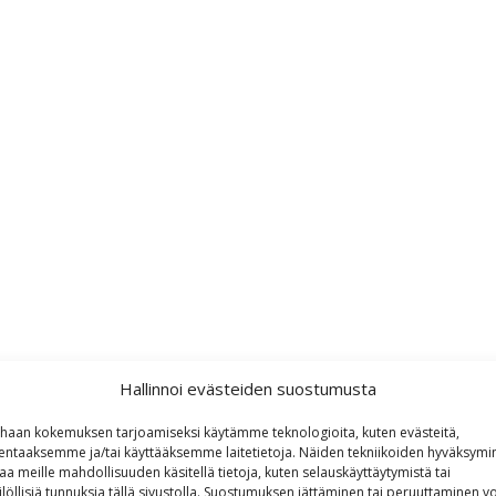
Hallinnoi evästeiden suostumusta
haan kokemuksen tarjoamiseksi käytämme teknologioita, kuten evästeitä,
lentaaksemme ja/tai käyttääksemme laitetietoja. Näiden tekniikoiden hyväksymi
aa meille mahdollisuuden käsitellä tietoja, kuten selauskäyttäytymistä tai
ilöllisiä tunnuksia tällä sivustolla. Suostumuksen jättäminen tai peruuttaminen vo