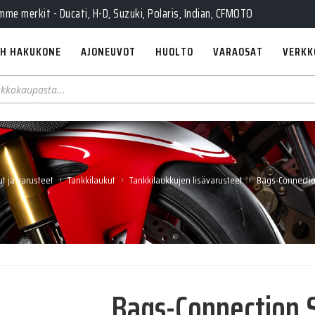
e merkit - Ducati, H-D, Suzuki, Polaris, Indian, CFMOTO
H HAKUKONE
AJONEUVOT
HUOLTO
VARAOSAT
VERKK
›
›
›
t ja varusteet
Tankkilaukut
Tankkilaukkujen lisävarusteet
Bags-Connecti
Bags-Connection 