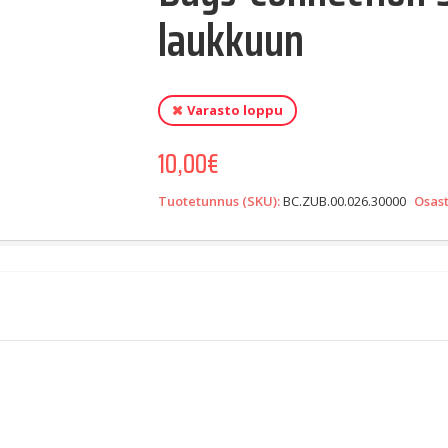
laukkuun
Varasto loppu
10,00
€
Tuotetunnus (SKU):
BC.ZUB.00.026.30000
Osas