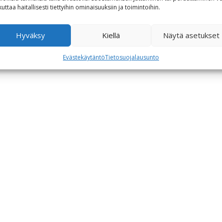
kuttaa haitallisesti tiettyihin ominaisuuksiin ja toimintoihin.
Hyväksy
Kiellä
Näytä asetukset
Evästekäytäntö
Tietosuojalausunto