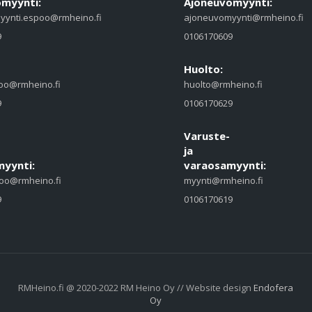
myynti:
Ajoneuvomyynti:
yynti.espoo@rmheino.fi
ajoneuvomyynti@rmheino.fi
9
0106170609
Huolto:
oo@rmheino.fi
huolto@rmheino.fi
9
0106170629
Varuste-
ja
yynti:
varaosamyynti:
oo@rmheino.fi
myynti@rmheino.fi
9
0106170619
RMHeino.fi @ 2020-2022 RM Heino Oy // Website design
Endofera
Oy