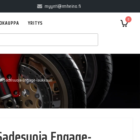
myynti@rmheino.fi
0
OKAUPPA
YRITYS
on Sadesuoja Engage-laukkuun
Sadesuoja Engage-