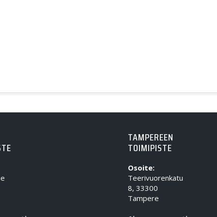
TAMPEREEN
STE
TOIMIPISTE
Osoite:
ie
Teerivuorenkatu
8, 33300
Tampere