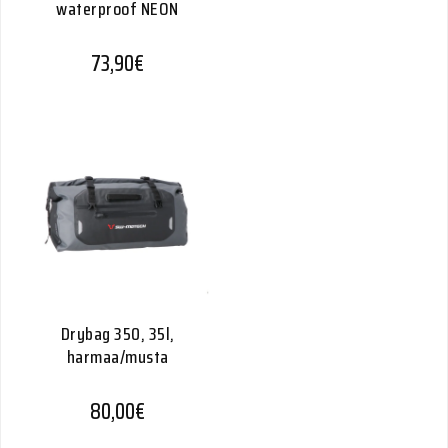
waterproof NEON
73,90
€
Drybag 350, 35l,
harmaa/musta
80,00
€