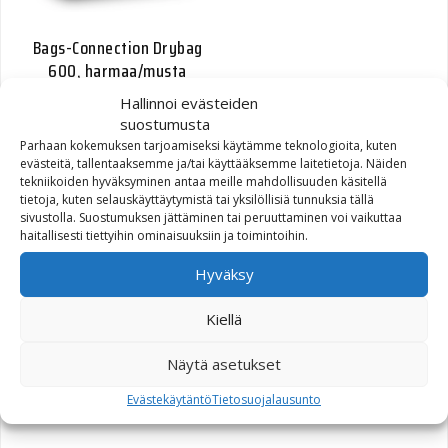
Bags-Connection Drybag
600, harmaa/musta
Hallinnoi evästeiden
81,00
€
suostumusta
Parhaan kokemuksen tarjoamiseksi käytämme teknologioita, kuten
evästeitä, tallentaaksemme ja/tai käyttääksemme laitetietoja. Näiden
tekniikoiden hyväksyminen antaa meille mahdollisuuden käsitellä
tietoja, kuten selauskäyttäytymistä tai yksilöllisiä tunnuksia tällä
sivustolla. Suostumuksen jättäminen tai peruuttaminen voi vaikuttaa
haitallisesti tiettyihin ominaisuuksiin ja toimintoihin.
Hyväksy
Kiellä
Drypack 20 litraa,
keltainen
Näytä asetukset
Evästekäytäntö
Tietosuojalausunto
15,00
€