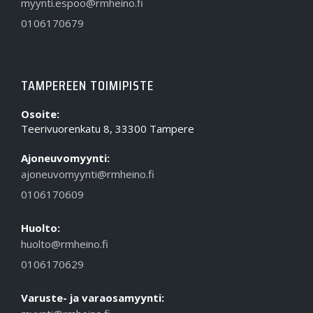
myynti.espoo@rmheino.fi
0106170679
TAMPEREEN TOIMIPISTE
Osoite:
Teerivuorenkatu 8, 33300 Tampere
Ajoneuvomyynti:
ajoneuvomyynti@rmheino.fi
0106170609
Huolto:
huolto@rmheino.fi
0106170629
Varuste- ja varaosamyynti: