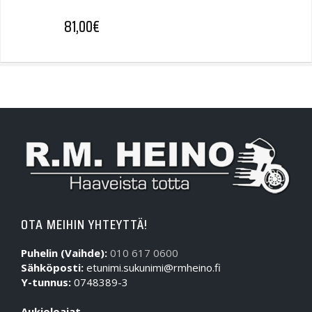
81,00
€
OTA MEIHIN YHTEYTTÄ!
Puhelin (Vaihde):
010 617 0600
Sähköposti:
etunimi.sukunimi@rmheino.fi
Y-tunnus:
0748389-3
Aukioloajat