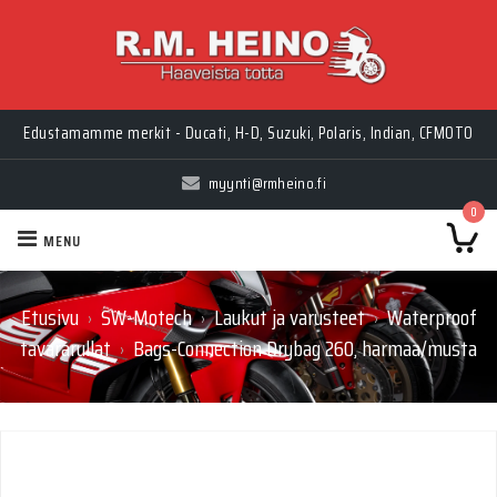
Edustamamme merkit - Ducati, H-D, Suzuki, Polaris, Indian, CFMOTO
myynti@rmheino.fi
0
MENU
Etusivu
SW-Motech
Laukut ja varusteet
Waterproof
›
›
›
tavararullat
Bags-Connection Drybag 260, harmaa/musta
›