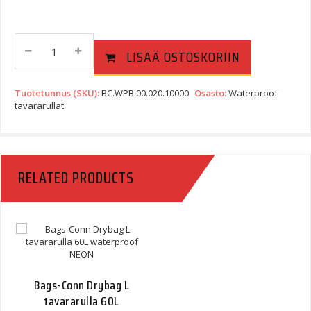
Bags-
LISÄÄ OSTOSKORIIN
Connection
Drybag
260,
Tuotetunnus (SKU):
BC.WPB.00.020.10000
Osasto:
Waterproof
Harmaa/musta
tavararullat
Quantity
RELATED PRODUCTS
Bags-Conn Drybag L
tavararulla 60L