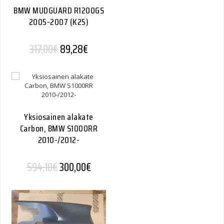
BMW MUDGUARD R1200GS
2005-2007 (K25)
317,00
€
89,28
€
Yksiosainen alakate
Carbon, BMW S1000RR
2010-/2012-
Alkuperäinen hinta oli: 594,10€.
Nykyinen hinta on: 300,00€.
594,10
€
300,00
€