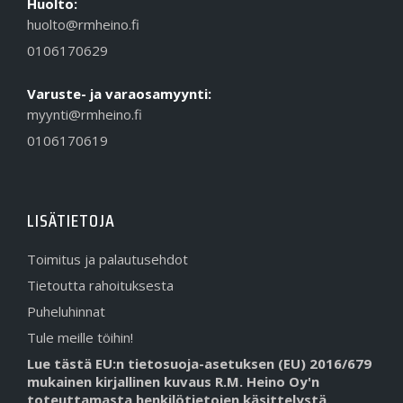
Huolto:
huolto@rmheino.fi
0106170629
Varuste- ja varaosamyynti:
myynti@rmheino.fi
0106170619
LISÄTIETOJA
Toimitus ja palautusehdot
Tietoutta rahoituksesta
Puheluhinnat
Tule meille töihin!
Lue tästä EU:n tietosuoja-asetuksen (EU) 2016/679
mukainen kirjallinen kuvaus R.M. Heino Oy'n
toteuttamasta henkilötietojen käsittelystä.