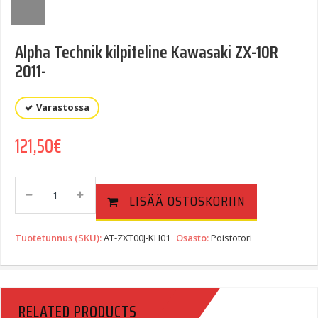
Alpha Technik kilpiteline Kawasaki ZX-10R
2011-
Varastossa
121,50
€
Alpha
LISÄÄ OSTOSKORIIN
Technik
Kilpiteline
Kawasaki
Tuotetunnus (SKU):
AT-ZXT00J-KH01
Osasto:
Poistotori
ZX-
10R
2011-
Quantity
RELATED PRODUCTS