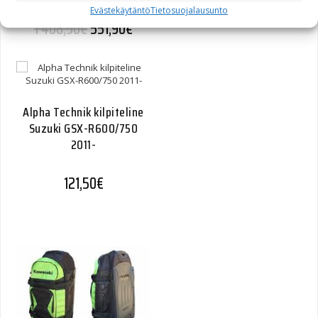
Evästekäytäntö
Tietosuojalausunto
1 406,90
€
551,90
€
Alpha Technik kilpiteline
Suzuki GSX-R600/750
2011-
121,50
€