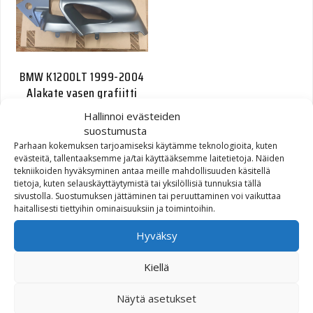
BMW K1200LT 1999-2004
Alakate vasen grafiitti
Hallinnoi evästeiden
377,40
€
84,39
€
suostumusta
Parhaan kokemuksen tarjoamiseksi käytämme teknologioita, kuten
evästeitä, tallentaaksemme ja/tai käyttääksemme laitetietoja. Näiden
tekniikoiden hyväksyminen antaa meille mahdollisuuden käsitellä
tietoja, kuten selauskäyttäytymistä tai yksilöllisiä tunnuksia tällä
sivustolla. Suostumuksen jättäminen tai peruuttaminen voi vaikuttaa
haitallisesti tiettyihin ominaisuuksiin ja toimintoihin.
Hyväksy
Kiellä
BMW Pakosarja 2005
Näytä asetukset
R1200GS