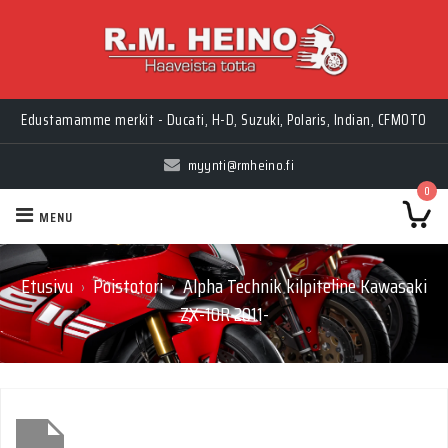
Edustamamme merkit - Ducati, H-D, Suzuki, Polaris, Indian, CFMOTO
myynti@rmheino.fi
0
MENU
Etusivu
Poistotori
Alpha Technik kilpiteline Kawasaki
›
›
ZX-10R 2011-