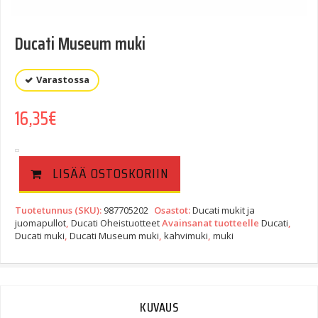
Ducati Museum muki
Varastossa
16,35
€
LISÄÄ OSTOSKORIIN
Tuotetunnus (SKU):
987705202
Osastot:
Ducati mukit ja
juomapullot
,
Ducati Oheistuotteet
Avainsanat tuotteelle
Ducati
,
Ducati muki
,
Ducati Museum muki
,
kahvimuki
,
muki
KUVAUS