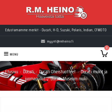
Edustamamme merkit - Ducati, H-D, Suzuki, Polaris, Indian, CFMOTO
myynti@rmheino.fi
0
MENU
Etusivu
Ducati
Ducati Oheistuotteet
Ducati mukit ja
›
›
›
juomapullot
Ducati Museum muki
›