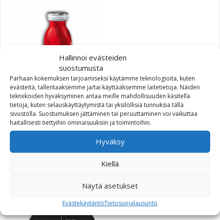
Hallinnoi evästeiden
suostumusta
Parhaan kokemuksen tarjoamiseksi käytämme teknologioita, kuten
evästeitä, tallentaaksemme ja/tai käyttääksemme laitetietoja. Näiden
tekniikoiden hyväksyminen antaa meille mahdollisuuden käsitellä
tietoja, kuten selauskäyttäytymistä tai yksilöllisiä tunnuksia tällä
sivustolla. Suostumuksen jättäminen tai peruuttaminen voi vaikuttaa
haitallisesti tiettyihin ominaisuuksiin ja toimintoihin.
Hyväksy
DC Line termospullo
Kiellä
41,04
€
Näytä asetukset
Evästekäytäntö
Tietosuojalausunto