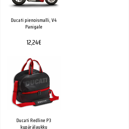
Ducati pienoismalli, V4
Panigale
12,24
€
Ducati Redline P3
kypärälaukku