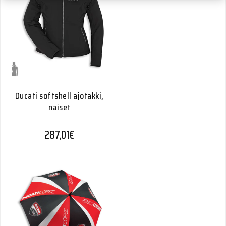
Ducati softshell ajotakki,
naiset
287,01
€