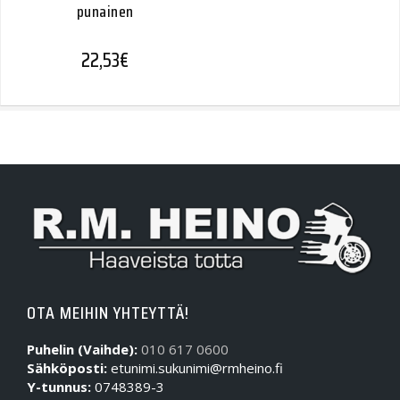
punainen
22,53
€
OTA MEIHIN YHTEYTTÄ!
Puhelin (Vaihde):
010 617 0600
Sähköposti:
etunimi.sukunimi@rmheino.fi
Y-tunnus:
0748389-3