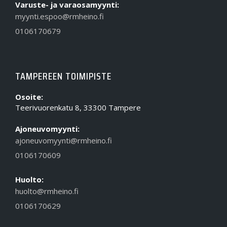
Varuste- ja varaosamyynti:
myynti.espoo@rmheino.fi
0106170679
TAMPEREEN TOIMIPISTE
Osoite:
Teerivuorenkatu 8, 33300 Tampere
Ajoneuvomyynti:
ajoneuvomyynti@rmheino.fi
0106170609
Huolto:
huolto@rmheino.fi
0106170629