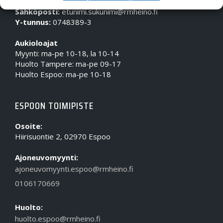
Puhelin (Vaihde):
010 617 0600
Sähköposti:
etunimi.sukunimi@rmheino.fi
Y-tunnus:
0748389-3
Aukioloajat
Myynti: ma-pe 10-18, la 10-14
Huolto Tampere: ma-pe 09-17
Huolto Espoo: ma-pe 10-18
ESPOON TOIMIPISTE
Osoite:
Hiirisuontie 2, 02970 Espoo
Ajoneuvomyynti:
ajoneuvomyynti.espoo@rmheino.fi
0106170669
Huolto:
huolto.espoo@rmheino.fi