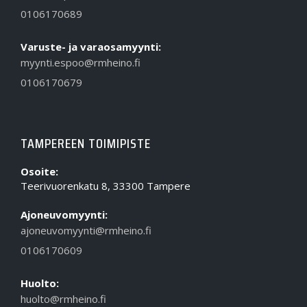
0106170689
Varuste- ja varaosamyynti:
myynti.espoo@rmheino.fi
0106170679
TAMPEREEN TOIMIPISTE
Osoite:
Teerivuorenkatu 8, 33300 Tampere
Ajoneuvomyynti:
ajoneuvomyynti@rmheino.fi
0106170609
Huolto:
huolto@rmheino.fi