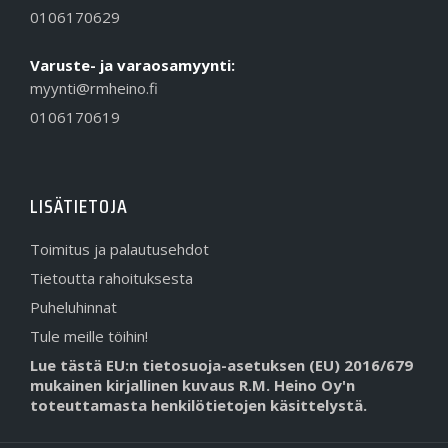
0106170629
Varuste- ja varaosamyynti:
myynti@rmheino.fi
0106170619
LISÄTIETOJA
Toimitus ja palautusehdot
Tietoutta rahoituksesta
Puheluhinnat
Tule meille töihin!
Lue tästä EU:n tietosuoja-asetuksen (EU) 2016/679
mukainen kirjallinen kuvaus R.M. Heino Oy'n
toteuttamasta henkilötietojen käsittelystä.