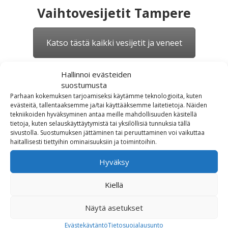
Vaihtovesijetit Tampere
Katso tästä kaikki vesijetit ja veneet
Hallinnoi evästeiden
suostumusta
Parhaan kokemuksen tarjoamiseksi käytämme teknologioita, kuten
Share
Tweet
Share
Pin
evästeitä, tallentaaksemme ja/tai käyttääksemme laitetietoja. Näiden
tekniikoiden hyväksyminen antaa meille mahdollisuuden käsitellä
tietoja, kuten selauskäyttäytymistä tai yksilöllisiä tunnuksia tällä
sivustolla. Suostumuksen jättäminen tai peruuttaminen voi vaikuttaa
haitallisesti tiettyihin ominaisuuksiin ja toimintoihin.
Hyväksy
Kiellä
OTA MEIHIN YHTEYTTÄ!
Näytä asetukset
Evästekäytäntö
Tietosuojalausunto