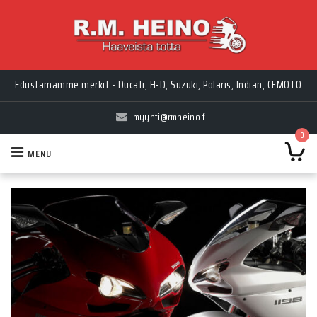
Edustamamme merkit - Ducati, H-D, Suzuki, Polaris, Indian, CFMOTO
myynti@rmheino.fi
0
MENU