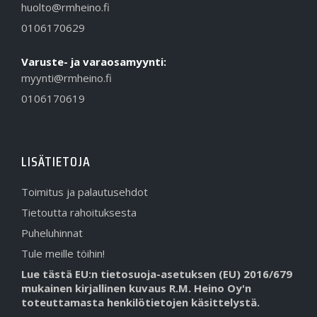
huolto@rmheino.fi
0106170629
Varuste- ja varaosamyynti:
myynti@rmheino.fi
0106170619
LISÄTIETOJA
Toimitus ja palautusehdot
Tietoutta rahoituksesta
Puheluhinnat
Tule meille töihin!
Lue tästä EU:n tietosuoja-asetuksen (EU) 2016/679
mukainen kirjallinen kuvaus R.M. Heino Oy'n
toteuttamasta henkilötietojen käsittelystä.