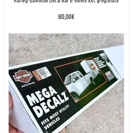
Harley-Davidson Decal Bar & Shield XXL grey/black
80,00
€