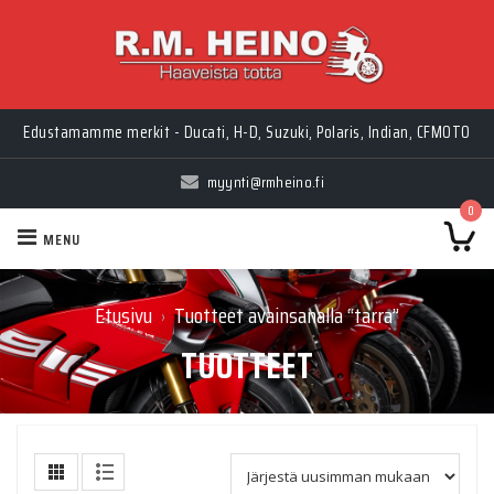
Edustamamme merkit - Ducati, H-D, Suzuki, Polaris, Indian, CFMOTO
myynti@rmheino.fi
0
MENU
Etusivu
Tuotteet avainsanalla “tarra”
›
TUOTTEET