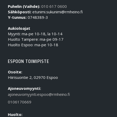
Puhelin (Vaihde):
010 617 0600
Sähköposti:
etunimi.sukunimi@rmheino.fi
Y-tunnus:
0748389-3
Aukioloajat
Myynti: ma-pe 10-18, la 10-14
Huolto Tampere: ma-pe 09-17
Huolto Espoo: ma-pe 10-18
ESPOON TOIMIPISTE
Osoite:
Hiirisuontie 2, 02970 Espoo
Ajoneuvomyynti:
ajoneuvomyynti.espoo@rmheino.fi
0106170669
Huolto: