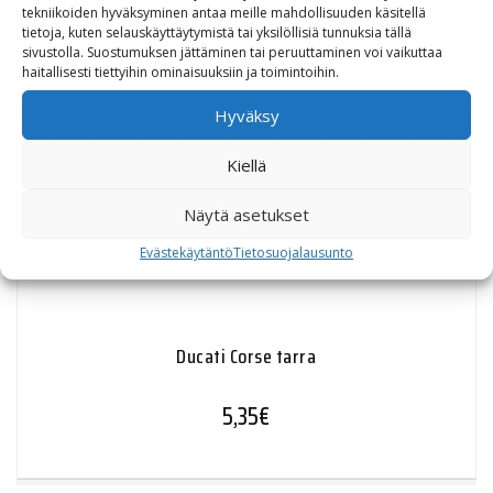
tekniikoiden hyväksyminen antaa meille mahdollisuuden käsitellä
tietoja, kuten selauskäyttäytymistä tai yksilöllisiä tunnuksia tällä
sivustolla. Suostumuksen jättäminen tai peruuttaminen voi vaikuttaa
haitallisesti tiettyihin ominaisuuksiin ja toimintoihin.
Hyväksy
Kiellä
Näytä asetukset
Evästekäytäntö
Tietosuojalausunto
Ducati Corse tarra
5,35
€