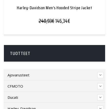
Harley-Davidson Men’s Hooded Stripe Jacket
Alkuperäinen hinta oli: 240,9
Nykyinen hinta on: 1
240,93
€
146,34
€
TUOTTEET
Ajovarusteet
CFMOTO
Ducati
Harley-Davidson