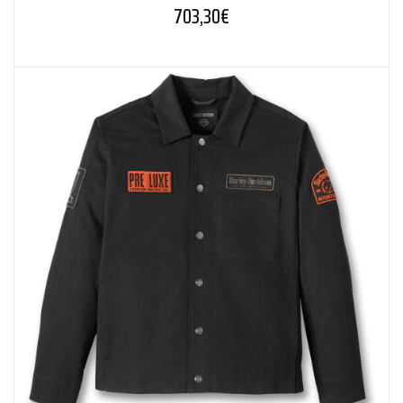
703,30
€