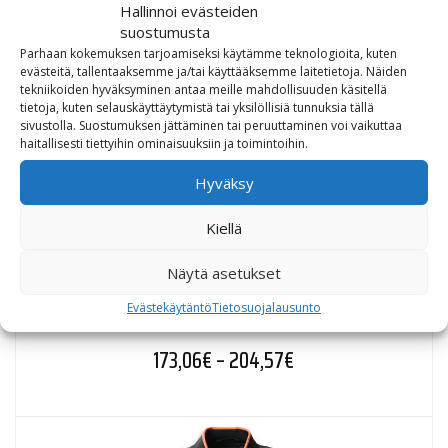
Hallinnoi evästeiden
suostumusta
Parhaan kokemuksen tarjoamiseksi käytämme teknologioita, kuten
evästeitä, tallentaaksemme ja/tai käyttääksemme laitetietoja. Näiden
tekniikoiden hyväksyminen antaa meille mahdollisuuden käsitellä
tietoja, kuten selauskäyttäytymistä tai yksilöllisiä tunnuksia tällä
sivustolla. Suostumuksen jättäminen tai peruuttaminen voi vaikuttaa
haitallisesti tiettyihin ominaisuuksiin ja toimintoihin.
Hyväksy
Kiellä
Näytä asetukset
Harley-Davidson Men’s Generations Jacket
Evästekäytäntö
Tietosuojalausunto
Hintaluokka: 173,06
173,06
€
–
204,57
€