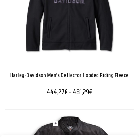
Harley-Davidson Men’s Deflector Hooded Riding Fleece
Hintaluokka: 444,2
444,27
€
–
481,29
€