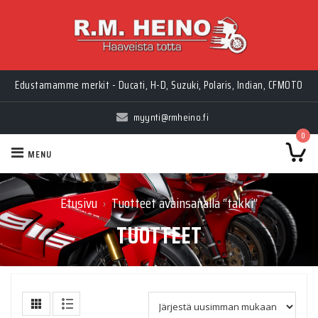
Myynti Ma-Pe 10-18, La 10-14, Huolto Ma-Pe 9-17
Edustamamme merkit - Ducati, H-D, Suzuki, Polaris, Indian, CFMOTO
myynti@rmheino.fi
0
MENU
Etusivu
Tuotteet avainsanalla “takki”
›
TUOTTEET