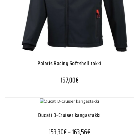
Polaris Racing Softshell takki
157,00
€
Ducati D-Cruiser kangastakki
Hintaluokka: 153,30€
153,30
€
–
163,56
€