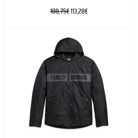
Alkuperäinen hinta oli: 188,7
Nykyinen hinta on: 11
188,75
€
113,28
€