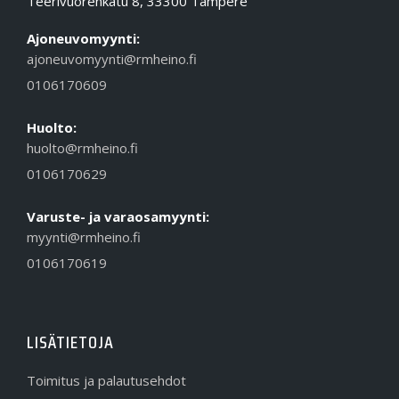
Teerivuorenkatu 8, 33300 Tampere
Ajoneuvomyynti:
ajoneuvomyynti@rmheino.fi
0106170609
Huolto:
huolto@rmheino.fi
0106170629
Varuste- ja varaosamyynti:
myynti@rmheino.fi
0106170619
LISÄTIETOJA
Toimitus ja palautusehdot