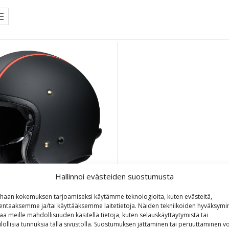
Hallinnoi evästeiden suostumusta
haan kokemuksen tarjoamiseksi käytämme teknologioita, kuten evästeitä,
lentaaksemme ja/tai käyttääksemme laitetietoja. Näiden tekniikoiden hyväksymi
ei J.O Carburettor TC-8
aa meille mahdollisuuden käsitellä tietoja, kuten selauskäyttäytymistä tai
ilöllisiä tunnuksia tällä sivustolla. Suostumuksen jättäminen tai peruuttaminen vo