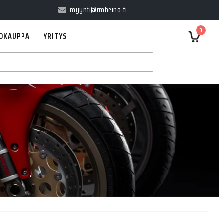
myynti@rmheino.fi
0
OKAUPPA
YRITYS