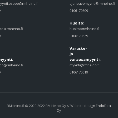
yynti.espoo@rmheino.fi
ajoneuvomyynti@rmheino.fi
9
0106170609
Huolto:
oo@rmheino.fi
huolto@rmheino.fi
9
0106170629
Varuste-
ja
yynti:
varaosamyynti:
oo@rmheino.fi
myynti@rmheino.fi
9
0106170619
RMHeino.fi @ 2020-2022 RM Heino Oy // Website design
Endofera
Oy