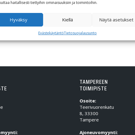
449,00
€
kuttaa haitallisesti tiettyihin ominaisuuksiin ja toimintoihin.
Hyväksy
Kiellä
Näytä asetukset
Evästekäytäntö
Tietosuojalausunto
TAMPEREEN
STE
TOIMIPISTE
Osoite:
ie
Teerivuorenkatu
8, 33300
Tampere
myynti:
Ajoneuvomyynti: