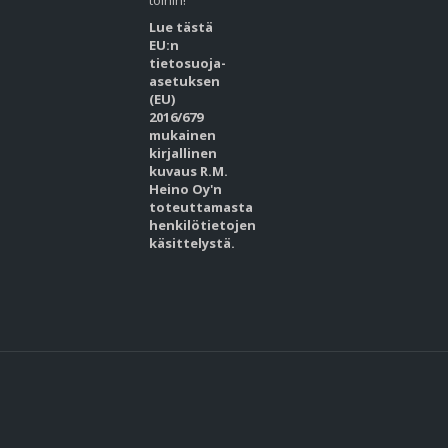
töihin!
Lue tästä
EU:n
tietosuoja-
asetuksen
(EU)
2016/679
mukainen
kirjallinen
kuvaus R.M.
Heino Oy'n
toteuttamasta
henkilötietojen
käsittelystä.