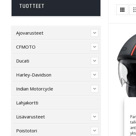
TUOTTEET
Ajovarusteet
CFMOTO
Ducati
Harley-Davidson
Indian Motorcycle
Lahjakortti
Lisävarusteet
Par
tal
Sho
ant
Poistotori
yks