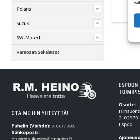
vai
Polaris
Suzuki
SW-Motech
Varaosat/Sekalaiset
ESPOON
TOIMIPI
Osoite:
Hiirisuont
OTA MEIHIN YHTEYTTÄ!
2, 02970
Espoo
Puhelin (Vaihde):
010 617 0600
Sähköposti:
Ajoneuvo
etunimi.sukunimi@rmheino.fi