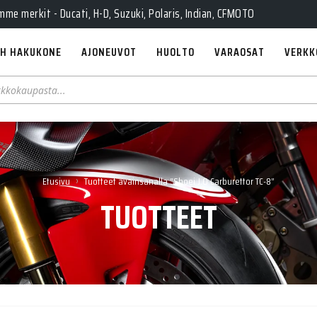
e merkit - Ducati, H-D, Suzuki, Polaris, Indian, CFMOTO
H HAKUKONE
AJONEUVOT
HUOLTO
VARAOSAT
VERKK
›
Etusivu
Tuotteet avainsanalla “Shoei J.O Carburettor TC-8”
TUOTTEET