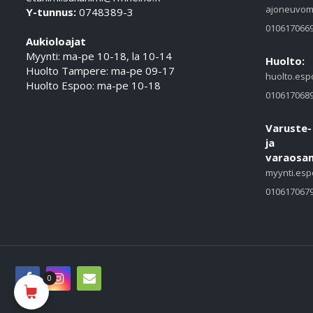
ajoneuvom
Y-tunnus:
0748389-3
010617066
Aukioloajat
Myynti: ma-pe 10-18, la 10-14
Huolto:
Huolto Tampere: ma-pe 09-17
huolto.esp
Huolto Espoo: ma-pe 10-18
010617068
Varuste-
ja
varaosam
myynti.esp
010617067
0