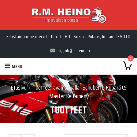
Edustamamme merkit - Ducati, H-D, Suzuki, Polaris, Indian, CFMOTO
myynti@rmheino.fi
0
MENU
Etusivu
Tuotteet avainsanalla “Schuberth Kypärä C5
›
Master Keltainen”
TUOTTEET