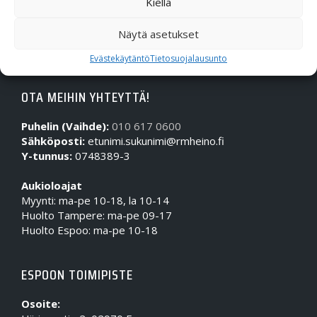
Kiellä
Näytä asetukset
Evästekäytäntö
Tietosuojalausunto
OTA MEIHIN YHTEYTTÄ!
Puhelin (Vaihde):
010 617 0600
Sähköposti:
etunimi.sukunimi@rmheino.fi
Y-tunnus:
0748389-3
Aukioloajat
Myynti: ma-pe 10-18, la 10-14
Huolto Tampere: ma-pe 09-17
Huolto Espoo: ma-pe 10-18
ESPOON TOIMIPISTE
Osoite: