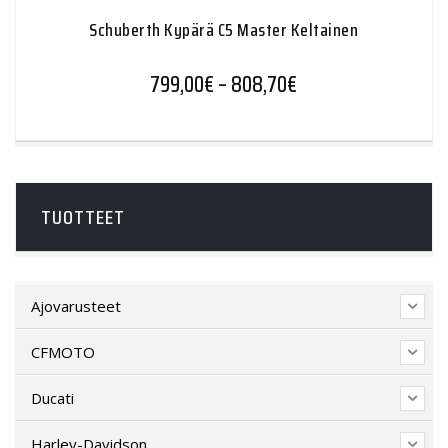
Schuberth Kypärä C5 Master Keltainen
Hintaluokka: 799,0
799,00
€
–
808,70
€
TUOTTEET
Ajovarusteet
CFMOTO
Ducati
Harley-Davidson