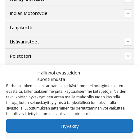
Indian Motorcycle
Lahjakortti
Lisävarusteet
Poistotori
Polaris
Hallinnoi evästeiden
suostumusta
Suzuki
Parhaan kokemuksen tarjoamiseksi käytämme teknologioita, kuten
evästeitä, tallentaaksemme ja/tai käyttääksemme laitetietoja. Näiden
tekniikoiden hyväksyminen antaa meille mahdollisuuden käsitellä
SW-Motech
tietoja, kuten selauskäyttäytymistä tai yksilöllisiä tunnuksia tällä
sivustolla. Suostumuksen jättäminen tai peruuttaminen voi vaikuttaa
Varaosat/Sekalaiset
haitallisesti tiettyihin ominaisuuksiin ja toimintoihin.
Hyväksy