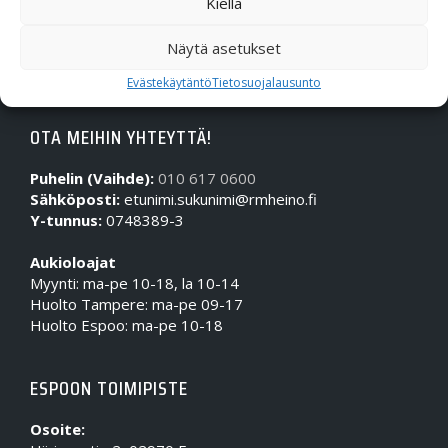
Kiellä
Näytä asetukset
Evästekäytäntö
Tietosuojalausunto
OTA MEIHIN YHTEYTTÄ!
Puhelin (Vaihde):
010 617 0600
Sähköposti:
etunimi.sukunimi@rmheino.fi
Y-tunnus:
0748389-3
Aukioloajat
Myynti: ma-pe 10-18, la 10-14
Huolto Tampere: ma-pe 09-17
Huolto Espoo: ma-pe 10-18
ESPOON TOIMIPISTE
Osoite: