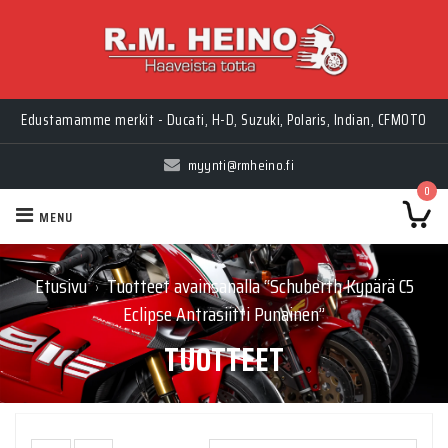
Edustamamme merkit - Ducati, H-D, Suzuki, Polaris, Indian, CFMOTO
myynti@rmheino.fi
0
MENU
Etusivu
Tuotteet avainsanalla “Schuberth Kypärä C5
›
Eclipse Antrasiitti Punainen”
TUOTTEET