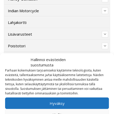
Indian Motorcycle
Lahjakortti
Lisävarusteet
Poistotori
Polaris
Hallinnoi evästeiden
suostumusta
Suzuki
Parhaan kokemuksen tarjoamiseksi käytämme teknologioita, kuten
evästeitä, tallentaaksemme ja/tai käyttääksemme laitetietoja. Näiden
tekniikoiden hyväksyminen antaa meille mahdollisuuden käsitellä
SW-Motech
tietoja, kuten selauskäyttäytymistä tai yksilöllisiä tunnuksia tällä
sivustolla. Suostumuksen jättäminen tai peruuttaminen voi vaikuttaa
Varaosat/Sekalaiset
haitallisesti tiettyihin ominaisuuksiin ja toimintoihin.
Hyväksy