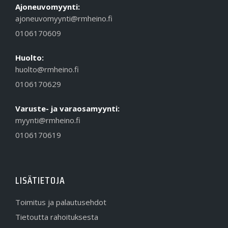
Ajoneuvomyynti:
ajoneuvomyynti@rmheino.fi
0106170609
Huolto:
huolto@rmheino.fi
0106170629
Varuste- ja varaosamyynti:
myynti@rmheino.fi
0106170619
LISÄTIETOJA
Toimitus ja palautusehdot
Tietoutta rahoituksesta