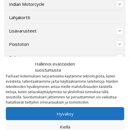
Indian Motorcycle
Lahjakortti
Lisävarusteet
Poistotori
Polaris
Hallinnoi evästeiden
suostumusta
Suzuki
Parhaan kokemuksen tarjoamiseksi käytämme teknologioita, kuten
evästeitä, tallentaaksemme ja/tai käyttääksemme laitetietoja. Näiden
SW-Motech
tekniikoiden hyväksyminen antaa meille mahdollisuuden käsitellä
tietoja, kuten selauskäyttäytymistä tai yksilöllisiä tunnuksia tällä
Varaosat/Sekalaiset
sivustolla. Suostumuksen jättäminen tai peruuttaminen voi vaikuttaa
haitallisesti tiettyihin ominaisuuksiin ja toimintoihin.
Hyväksy
Kiellä