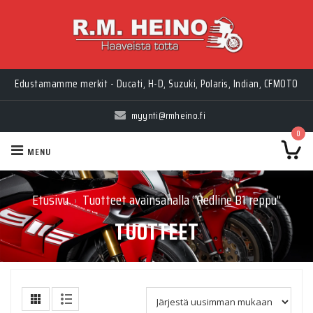
Edustamamme merkit - Ducati, H-D, Suzuki, Polaris, Indian, CFMOTO
myynti@rmheino.fi
0
MENU
Etusivu
Tuotteet avainsanalla “Redline B1 reppu”
›
TUOTTEET