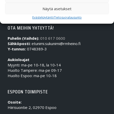
Näytä asetukset
Evästekäytäntö
Tietosuojalausunto
OTA MEIHIN YHTEYTTÄ!
Puhelin (Vaihde):
010 617 0600
Sähköposti:
etunimi.sukunimi@rmheino.fi
Y-tunnus:
0748389-3
Aukioloajat
Myynti: ma-pe 10-18, la 10-14
Huolto Tampere: ma-pe 09-17
Huolto Espoo: ma-pe 10-18
ESPOON TOIMIPISTE
Osoite:
Hiirisuontie 2, 02970 Espoo