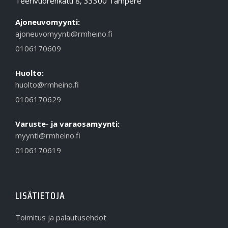
Teerivuorenkatu 8, 33300 Tampere
Ajoneuvomyynti:
ajoneuvomyynti@rmheino.fi
0106170609
Huolto:
huolto@rmheino.fi
0106170629
Varuste- ja varaosamyynti:
myynti@rmheino.fi
0106170619
LISÄTIETOJA
Toimitus ja palautusehdot