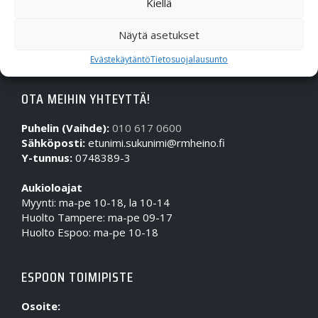
Kiellä
Näytä asetukset
Evästekäytäntö
Tietosuojalausunto
OTA MEIHIN YHTEYTTÄ!
Puhelin (Vaihde):
010 617 0600
Sähköposti:
etunimi.sukunimi@rmheino.fi
Y-tunnus:
0748389-3
Aukioloajat
Myynti: ma-pe 10-18, la 10-14
Huolto Tampere: ma-pe 09-17
Huolto Espoo: ma-pe 10-18
ESPOON TOIMIPISTE
Osoite: