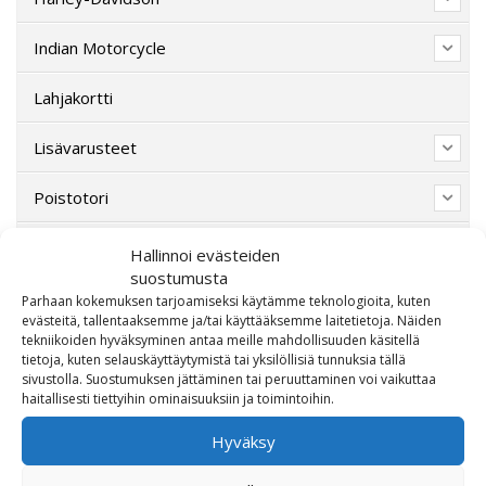
Indian Motorcycle
Lahjakortti
Lisävarusteet
Poistotori
Polaris
Hallinnoi evästeiden
suostumusta
Suzuki
Parhaan kokemuksen tarjoamiseksi käytämme teknologioita, kuten
evästeitä, tallentaaksemme ja/tai käyttääksemme laitetietoja. Näiden
tekniikoiden hyväksyminen antaa meille mahdollisuuden käsitellä
SW-Motech
tietoja, kuten selauskäyttäytymistä tai yksilöllisiä tunnuksia tällä
sivustolla. Suostumuksen jättäminen tai peruuttaminen voi vaikuttaa
Varaosat/Sekalaiset
haitallisesti tiettyihin ominaisuuksiin ja toimintoihin.
Hyväksy