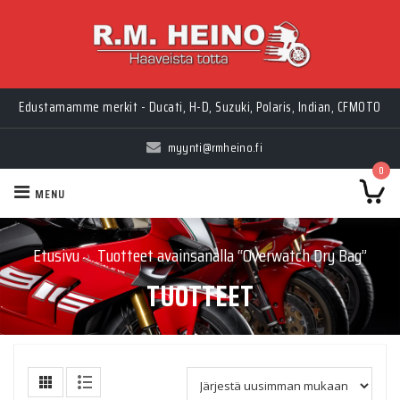
Edustamamme merkit - Ducati, H-D, Suzuki, Polaris, Indian, CFMOTO
myynti@rmheino.fi
0
MENU
Etusivu
Tuotteet avainsanalla “Overwatch Dry Bag”
›
TUOTTEET