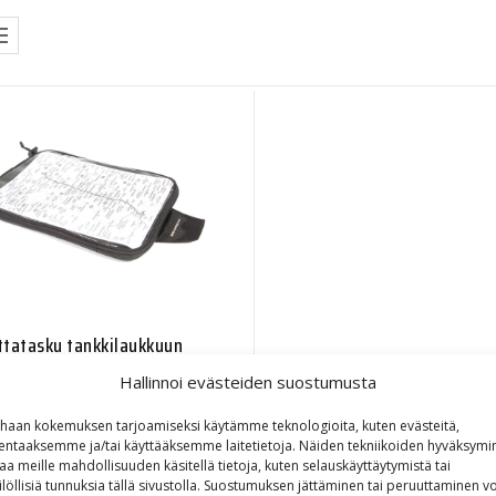
ttatasku tankkilaukkuun
Hallinnoi evästeiden suostumusta
20,30
€
haan kokemuksen tarjoamiseksi käytämme teknologioita, kuten evästeitä,
lentaaksemme ja/tai käyttääksemme laitetietoja. Näiden tekniikoiden hyväksymi
aa meille mahdollisuuden käsitellä tietoja, kuten selauskäyttäytymistä tai
ilöllisiä tunnuksia tällä sivustolla. Suostumuksen jättäminen tai peruuttaminen vo