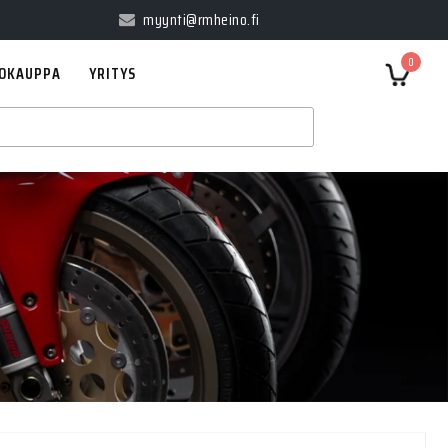
myynti@rmheino.fi
0
OKAUPPA
YRITYS