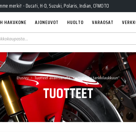
e merkit - Ducati, H-D, Suzuki, Polaris, Indian, CFMOTO
H HAKUKONE
AJONEUVOT
HUOLTO
VARAOSAT
VERKK
›
Etusivu
Tuotteet avainsanalla “Karttatasku tankkilaukkuun”
TUOTTEET