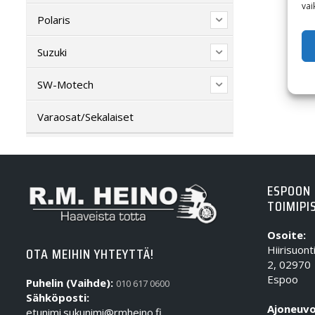
vai
Polaris
Suzuki
SW-Motech
Varaosat/Sekalaiset
ESPOON
TOIMIPI
Osoite:
Hiirisuont
OTA MEIHIN YHTEYTTÄ!
2, 02970
Espoo
Puhelin (Vaihde):
010 617 0600
Sähköposti:
Ajoneuvo
etunimi.sukunimi@rmheino.fi