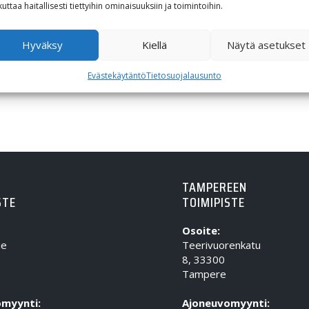
kuttaa haitallisesti tiettyihin ominaisuuksiin ja toimintoihin.
Hyväksy
Kiellä
Näytä asetukset
Evästekäytäntö
Tietosuojalausunto
TAMPEREEN
STE
TOIMIPISTE
Osoite:
ie
Teerivuorenkatu
8, 33300
Tampere
myynti:
Ajoneuvomyynti: