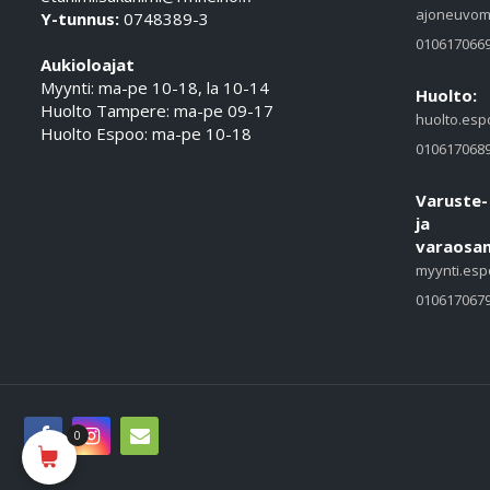
ajoneuvom
Y-tunnus:
0748389-3
010617066
Aukioloajat
Myynti: ma-pe 10-18, la 10-14
Huolto:
Huolto Tampere: ma-pe 09-17
huolto.esp
Huolto Espoo: ma-pe 10-18
010617068
Varuste-
ja
varaosam
myynti.esp
010617067
0