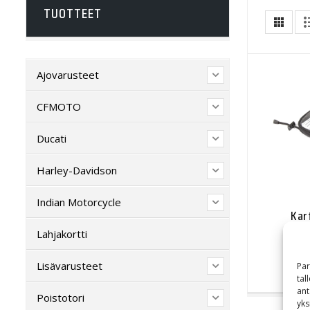
TUOTTEET
Ajovarusteet
CFMOTO
Ducati
Harley-Davidson
Indian Motorcycle
Kar
Lahjakortti
Lisävarusteet
Par
tal
ant
Poistotori
yks