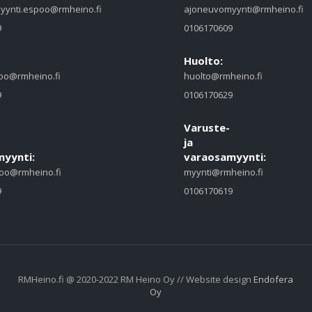
yynti.espoo@rmheino.fi
ajoneuvomyynti@rmheino.fi
9
0106170609
Huolto:
oo@rmheino.fi
huolto@rmheino.fi
9
0106170629
Varuste-
ja
yynti:
varaosamyynti:
oo@rmheino.fi
myynti@rmheino.fi
9
0106170619
RMHeino.fi @ 2020-2022 RM Heino Oy // Website design
Endofera
Oy