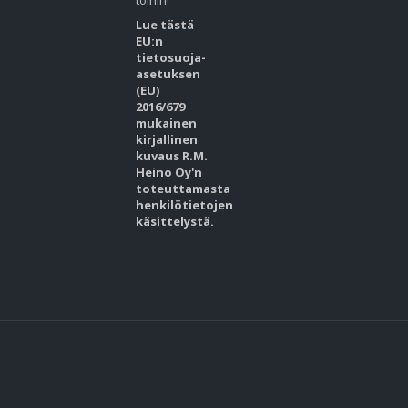
töihin!
Lue tästä
EU:n
tietosuoja-
asetuksen
(EU)
2016/679
mukainen
kirjallinen
kuvaus R.M.
Heino Oy'n
toteuttamasta
henkilötietojen
käsittelystä.