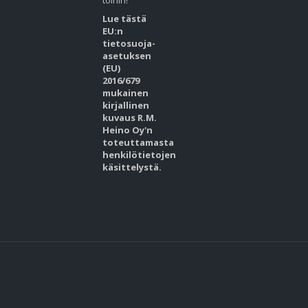
töihin!
Lue tästä
EU:n
tietosuoja-
asetuksen
(EU)
2016/679
mukainen
kirjallinen
kuvaus R.M.
Heino Oy'n
toteuttamasta
henkilötietojen
käsittelystä.