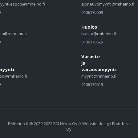
yynti.espoo@rmheino.fi
ajoneuvomyynti@rmheino.fi
9
0106170609
Huolto:
oo@rmheino.fi
huolto@rmheino.fi
9
0106170629
Varuste-
ja
yynti:
varaosamyynti:
oo@rmheino.fi
myynti@rmheino.fi
9
0106170619
RMHeino.fi @ 2020-2022 RM Heino Oy // Website design
Endofera
Oy