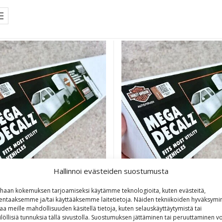
Hallinnoi evästeiden suostumusta
haan kokemuksen tarjoamiseksi käytämme teknologioita, kuten evästeitä,
lentaaksemme ja/tai käyttääksemme laitetietoja. Näiden tekniikoiden hyväksymi
vidson Decal Bar & Shield XXL
Harley-Davidson® Decal, O
aa meille mahdollisuuden käsitellä tietoja, kuten selauskäyttäytymistä tai
grey/black
Shield Logo, X-Large 29 x 37
ilöllisiä tunnuksia tällä sivustolla. Suostumuksen jättäminen tai peruuttaminen vo