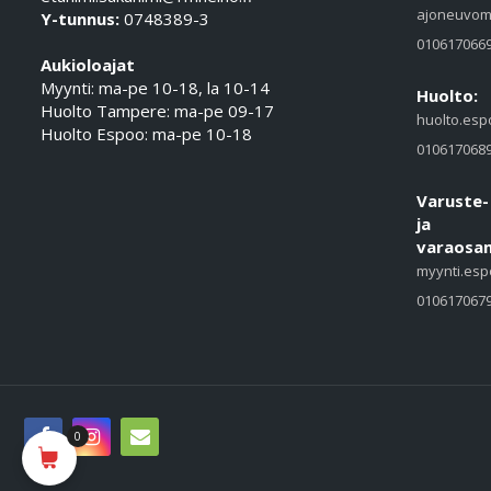
ajoneuvom
Y-tunnus:
0748389-3
010617066
Aukioloajat
Myynti: ma-pe 10-18, la 10-14
Huolto:
Huolto Tampere: ma-pe 09-17
huolto.esp
Huolto Espoo: ma-pe 10-18
010617068
Varuste-
ja
varaosam
myynti.esp
010617067
0