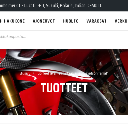
e merkit - Ducati, H-D, Suzuki, Polaris, Indian, CFMOTO
H HAKUKONE
AJONEUVOT
HUOLTO
VARAOSAT
VERKK
›
Etusivu
Tuotteet avainsanalla “Harley-Davidson tarrat”
TUOTTEET