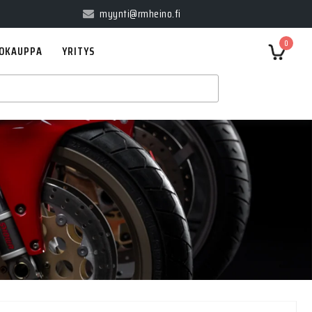
myynti@rmheino.fi
0
OKAUPPA
YRITYS