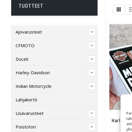
TUOTTEET
Ajovarusteet
CFMOTO
Ducati
Harley-Davidson
Indian Motorcycle
Lahjakortti
Lisävarusteet
Par
tal
Harley-Da
ant
Poistotori
yks