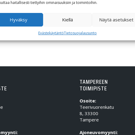
kuttaa haitallisesti tiettyihin ominaisuuksiin ja toimintoihin.
80,00
€
81,00
€
Hyväksy
Kiellä
Näytä asetukset
Evästekäytäntö
Tietosuojalausunto
TAMPEREEN
STE
TOIMIPISTE
Osoite:
ie
Teerivuorenkatu
8, 33300
Tampere
myynti:
Ajoneuvomyynti: