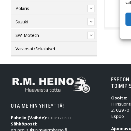
vai
Polaris
Suzuki
SW-Motech
Varaosat/Sekalaiset
ESPOON
TOIMIPI
Osoite:
Hiirisuont
OTA MEIHIN YHTEYTTÄ!
2, 02970
Espoo
Puhelin (Vaihde):
010 617 0600
Sähköposti:
Ajoneuvo
etunimi.sukunimi@rmheino.fi